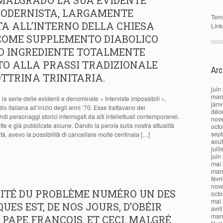
 MALGRADO LA SUA EVIDENTE
MODERNISTA, LARGAMENTE
Tem
A ALL’INTERNO DELLA CHIESA
Link
 COME SUPPLEMENTO DIABOLICO
O INGREDIENTE TOTALMENTE
TO ALLA PRASSI TRADIZIONALE
Arc
TTRINA TRINITARIA.
juin
mar
a serie delle evidenti e denominate « Interviste impossibili »,
janv
io italiana all’inizio degli anni ’70. Esse trattavano dei
déc
di personaggi storici interrogati da alti intellettuali contemporanei.
nov
tte e già pubblicate alcune. Dando la parola sulla nostra attualità
octo
sep
tà, avevo la possibilità di cancellare molte centinaia […]
aoû
juil
juin
mai
mar
févr
nov
LITÉ DU PROBLÈME NUMÉRO UN DES
octo
mai
UES EST, DE NOS JOURS, D’OBÉIR
avri
mar
 PAPE FRANÇOIS. ET CECI, MALGRÉ