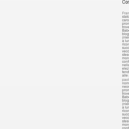
Com
Fran
stat
caro
pron
trov
Babe
blog
(nie
a lu
rico
succ
vecc
stes
mond
conf
nell
elez
tend
alle
pao
nomi
neon
pron
trov
Babe
blog
(nie
a lu
rico
succ
vecc
stes
mond
conf