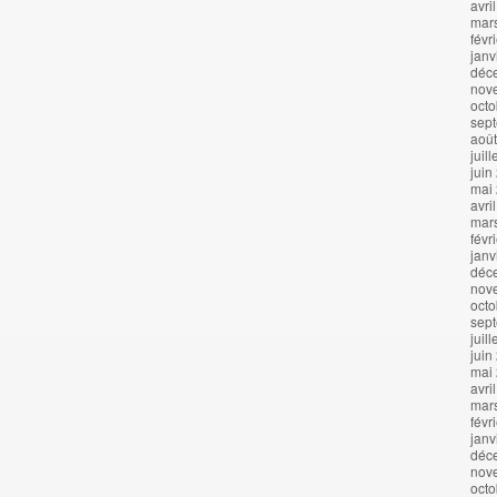
avri
mar
févr
janv
déc
nov
octo
sep
aoû
juil
juin
mai
avri
mar
févr
janv
déc
nov
octo
sep
juil
juin
mai
avri
mar
févr
janv
déc
nov
octo