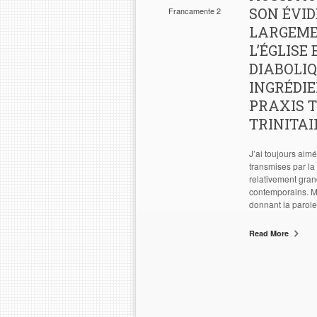
SON ÉVID
Francamente 2
LARGEMEN
L’ÉGLIS
DIABOLI
INGRÉDI
PRAXIS T
TRINITAI
J’ai toujours aim
transmises par la
relativement gran
contemporains. Mo
donnant la parole 
Read More