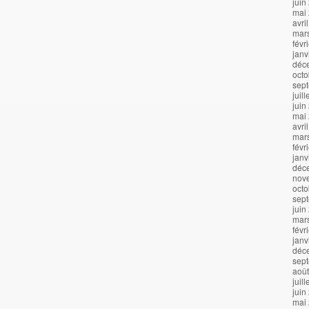
juin
mai
avri
mar
févr
janv
déc
octo
sep
juil
juin
mai
avri
mar
févr
janv
déc
nov
octo
sep
juin
mar
févr
janv
déc
sep
aoû
juil
juin
mai