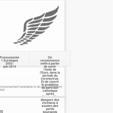
Francamente
On
1 Eurologos
recommence
2002-
enfin à parler
juin 2014
de sortir
l’Italie de
l’Euro, dans la
période du
coronavirus.
Et de rouvrir
le problème
nnouncement available or all announcement
du parti laïc
red.
catholique
après
l’écervelée
diaspore des
chrétiens à
soutien des
partis
ns
bourgeois