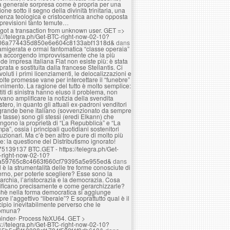
a generale sorpresa come è propria per una
ione sotto il segno della divinità trinitaria, una
enza teologica e cristocentrica anche opposta
 previsioni tanto temute…
got a transaction from unknown user. GЕТ =>
s://telegra.ph/Get-BTC-right-now-02-10?
06a774435d850e6e604c8133abf1318d&
dans
amigerata e ormai fantomatica “classe operaia”
ta accorgendo improvvisamente che la più
de impresa italiana Fiat non esiste più: è stata
rata e sostituita dalla francese Stellantis. Ci
voluti i primi licenziamenti, le delocalizzazioni e
olte promesse vane per intercettare il “funebre”
nimento. La ragione del tutto è molto semplice:
rtiti di sinistra hanno eluso il problema, non
vano amplificare la notizia della svendita
estero, in quanto gli attuali ex-padroni venditori
grande bene italiano (sovvenzionato da sempre
e tasse) sono gli stessi (eredi Elkann) che
ngono la proprietà di “La Repubblica” e “La
pa”, ossia i principali quotidiani sostenitori
luzionari. Ma c’è ben altro e pure di molto più
e: la questione del Distributismo ignorato!
75139137 BTC.GET - https://telegra.ph/Get-
-right-now-02-10?
a59765c8c4663f660cf79395a5e955ed&
dans
 è la strumentalità delle tre forme conosciute di
rno, per poterle scegliere? Esse sono la
rchia, l’aristocrazia e la democrazia. Cosa
ificano precisamente e come gerarchizzarle?
hè nella forma democratica si aggiunge
re l’aggettivo “liberale”? E soprattutto qual è il
cipio inevitabilmente perverso che le
omuna?
inder- Process №XU64. GET >
s://telegra.ph/Get-BTC-right-now-02-10?