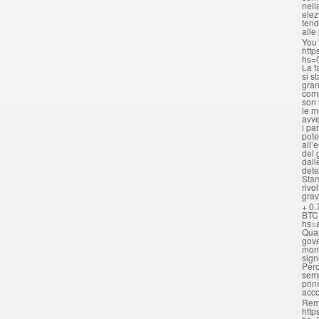
nell
elez
tend
alle
You 
http
hs=
La f
si s
gran
comp
son 
le m
avve
i pa
pote
all’
del 
dall
dete
Stam
rivo
grav
+ 0.
BTC
hs=
Qual
gove
mona
sign
Perc
semp
prin
acc
Rem
http