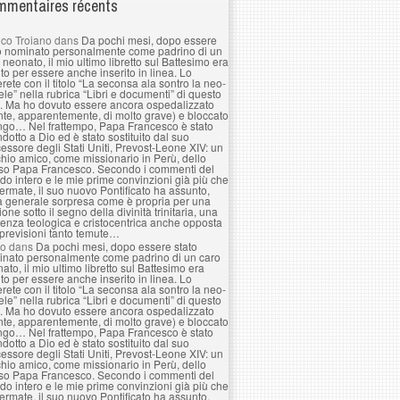
mentaires récents
co Troiano
dans
Da pochi mesi, dopo essere
o nominato personalmente come padrino di un
 neonato, il mio ultimo libretto sul Battesimo era
to per essere anche inserito in linea. Lo
erete con il titolo “La seconsa ala sontro la neo-
le” nella rubrica “Libri e documenti” di questo
. Ma ho dovuto essere ancora ospedalizzato
nte, apparentemente, di molto grave) e bloccato
ngo… Nel frattempo, Papa Francesco è stato
ndotto a Dio ed è stato sostituito dal suo
essore degli Stati Uniti, Prevost-Leone XIV: un
hio amico, come missionario in Perù, dello
so Papa Francesco. Secondo i commenti del
o intero e le mie prime convinzioni già più che
ermate, il suo nuovo Pontificato ha assunto,
a generale sorpresa come è propria per una
ione sotto il segno della divinità trinitaria, una
enza teologica e cristocentrica anche opposta
 previsioni tanto temute…
lo
dans
Da pochi mesi, dopo essere stato
nato personalmente come padrino di un caro
ato, il mio ultimo libretto sul Battesimo era
to per essere anche inserito in linea. Lo
erete con il titolo “La seconsa ala sontro la neo-
le” nella rubrica “Libri e documenti” di questo
. Ma ho dovuto essere ancora ospedalizzato
nte, apparentemente, di molto grave) e bloccato
ngo… Nel frattempo, Papa Francesco è stato
ndotto a Dio ed è stato sostituito dal suo
essore degli Stati Uniti, Prevost-Leone XIV: un
hio amico, come missionario in Perù, dello
so Papa Francesco. Secondo i commenti del
o intero e le mie prime convinzioni già più che
ermate, il suo nuovo Pontificato ha assunto,