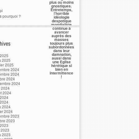
plus ou moins
gnostiques.
Entretemps,
pi
l’horrible
s pourquoi ?
idéologie
despotique
mondialiste
continue à
avancer
auprès des
masses
hives
toujours plus
subordonnées
dans leur
damnation,
 2025
aussi dans
s 2025
une Eglise
ier 2025
hérétique si
bien en
embre 2024
intermittence
embre 2024
!
bre 2024
tembre 2024
t 2024
let 2024
 2024
 2024
s 2024
ier 2024
embre 2023
bre 2023
 2023
l 2023
s 2023