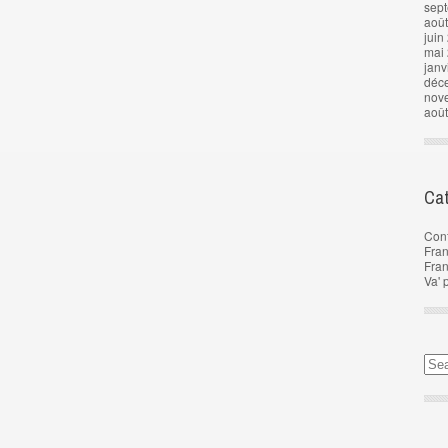
sep
aoû
juin
mai
janv
déc
nov
aoû
Cat
Con
Fran
Fra
Va' 