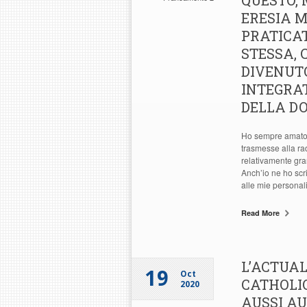
QUESTO,
ERESIA 
PRATICAT
STESSA,
DIVENUT
INTEGRA
DELLA DO
Ho sempre amato l
trasmesse alla rad
relativamente gran
Anch’io ne ho scri
alle mie personali
Read More
L’ACTUA
19
Oct
CATHOLIQ
2020
AUSSI AU