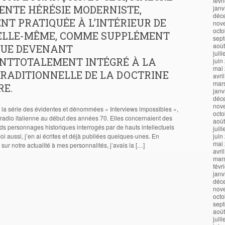
févr
ENTE HÉRÉSIE MODERNISTE,
janv
déc
T PRATIQUÉE À L’INTÉRIEUR DE
nov
octo
E ELLE-MÊME, COMME SUPPLÉMENT
sep
aoû
QUE DEVENANT
juil
ENTTOTALEMENT INTÉGRÉ À LA
juin
mai
RADITIONNELLE DE LA DOCTRINE
avri
mar
RE.
janv
déc
nov
é la série des évidentes et dénommées « Interviews impossibles »,
octo
 radio italienne au début des années 70. Elles concernaient des
aoû
ds personnages historiques interrogés par de hauts intellectuels
juil
i aussi, j’en ai écrites et déjà publiées quelques-unes. En
juin
mai
sur notre actualité à mes personnalités, j’avais la […]
avri
mar
févr
janv
déc
nov
octo
sep
aoû
juil