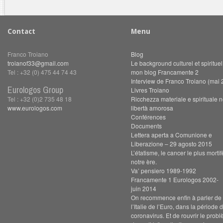
Contact
Menu
Franco Troiano
Blog
troianof33@gmail.com
Le background culturel et spiritue
Tel : +32 (0) 475 44 74 43
mon blog Francamente 2
Interview de Franco Troiano (mai 
Eurologos Group
Livres Troiano
Tel : +32 (0)2 735 48 18
Ricchezza materiale e spirituale n
www.eurologos.com
libertà amorosa
Conférences
Documents
Lettera aperta a Comunione e
Liberazione – 29 agosto 2015
L’étatisme, le cancer le plus morti
notre ère.
Va’ pensiero 1989-1992
Francamente 1 Eurologos 2002-
juin 2014
On recommence enfin à parler de s
l’Italie de l’Euro, dans la période 
coronavirus. Et de rouvrir le prob