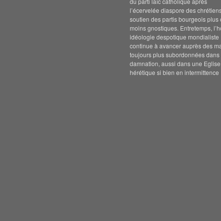
du parti laïc catholique après
l’écervelée diaspore des chrétien
soutien des partis bourgeois plus
moins gnostiques. Entretemps, l’h
idéologie despotique mondialiste
continue à avancer auprès des m
toujours plus subordonnées dans 
damnation, aussi dans une Eglise
hérétique si bien en intermittence 