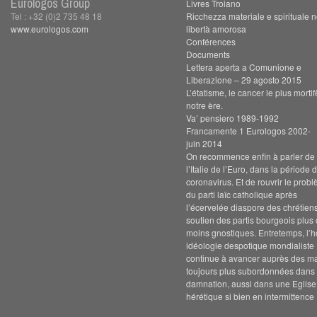
Eurologos Group
Livres Troiano
Tel : +32 (0)2 735 48 18
Ricchezza materiale e spirituale n
www.eurologos.com
libertà amorosa
Conférences
Documents
Lettera aperta a Comunione e
Liberazione – 29 agosto 2015
L’étatisme, le cancer le plus morti
notre ère.
Va’ pensiero 1989-1992
Francamente 1 Eurologos 2002-
juin 2014
On recommence enfin à parler de s
l’Italie de l’Euro, dans la période 
coronavirus. Et de rouvrir le prob
du parti laïc catholique après
l’écervelée diaspore des chrétien
soutien des partis bourgeois plus
moins gnostiques. Entretemps, l’h
idéologie despotique mondialiste
continue à avancer auprès des m
toujours plus subordonnées dans 
damnation, aussi dans une Eglise
hérétique si bien en intermittence 