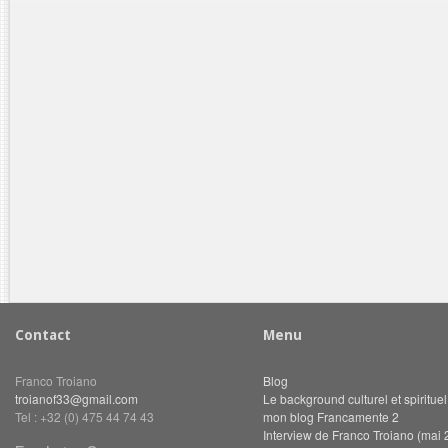
Contact
Menu
Franco Troiano
Blog
troianof33@gmail.com
Le background culturel et spiritue
Tel : +32 (0) 475 44 74 43
mon blog Francamente 2
Interview de Franco Troiano (mai 