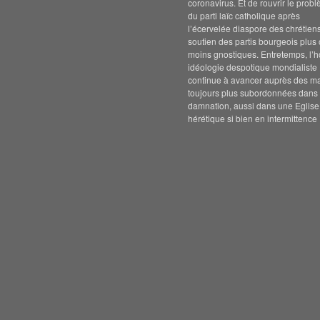
coronavirus. Et de rouvrir le prob
du parti laïc catholique après
l’écervelée diaspore des chrétien
soutien des partis bourgeois plus
moins gnostiques. Entretemps, l’h
idéologie despotique mondialiste
continue à avancer auprès des m
toujours plus subordonnées dans 
damnation, aussi dans une Eglise
hérétique si bien en intermittence 