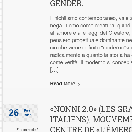
GENDER.
Il nichilismo contemporaneo, vale a
nega l’uomo come creatura, quind
all’amore e alle leggi del Creatore
pensiero progettuale dominante ne
ciò che viene definito “moderno”si
radicalmente a quanto la storia ha d
come verità. Il moderno si concepis
[…]
Read More
«NONNI 2.0» (LES G
26
Fév
2015
ITALIENS), MOUVEM
CENTRE DE «L’ÉMER
Francamente 2