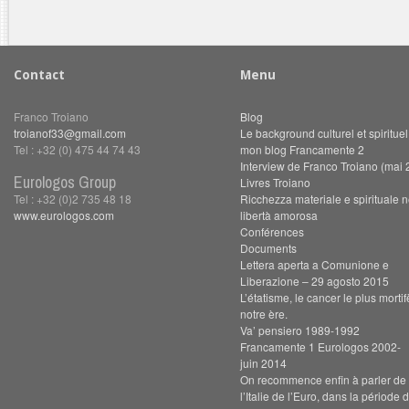
Contact
Menu
Franco Troiano
Blog
troianof33@gmail.com
Le background culturel et spiritue
Tel : +32 (0) 475 44 74 43
mon blog Francamente 2
Interview de Franco Troiano (mai 
Eurologos Group
Livres Troiano
Tel : +32 (0)2 735 48 18
Ricchezza materiale e spirituale n
www.eurologos.com
libertà amorosa
Conférences
Documents
Lettera aperta a Comunione e
Liberazione – 29 agosto 2015
L’étatisme, le cancer le plus morti
notre ère.
Va’ pensiero 1989-1992
Francamente 1 Eurologos 2002-
juin 2014
On recommence enfin à parler de s
l’Italie de l’Euro, dans la période 