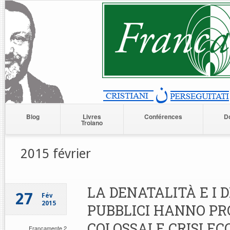
Blog
Livres
Conférences
D
Troiano
2015 février
LA DENATALITÀ E I D
27
Fév
2015
PUBBLICI HANNO PR
COLOSSALE CRISI E
Francamente 2