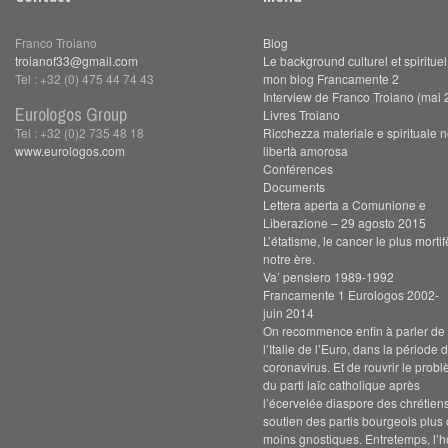
Franco Troiano
Blog
troianof33@gmail.com
Le background culturel et spiritue
Tel : +32 (0) 475 44 74 43
mon blog Francamente 2
Interview de Franco Troiano (mai 
Eurologos Group
Livres Troiano
Tel : +32 (0)2 735 48 18
Ricchezza materiale e spirituale n
www.eurologos.com
libertà amorosa
Conférences
Documents
Lettera aperta a Comunione e
Liberazione – 29 agosto 2015
L’étatisme, le cancer le plus morti
notre ère.
Va’ pensiero 1989-1992
Francamente 1 Eurologos 2002-
juin 2014
On recommence enfin à parler de s
l’Italie de l’Euro, dans la période 
coronavirus. Et de rouvrir le prob
du parti laïc catholique après
l’écervelée diaspore des chrétien
soutien des partis bourgeois plus
moins gnostiques. Entretemps, l’h