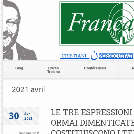
Blog
Livres
Conférences
D
Troiano
2021 avril
LE TRE ESPRESSIONI
30
Avr
2021
ORMAI DIMENTICAT
COSTITUISCONO I TE
Francamente 2