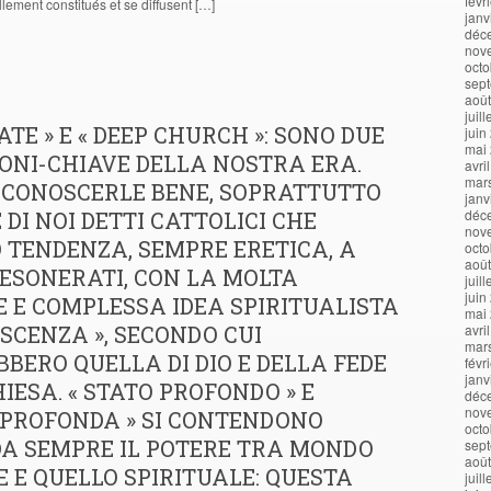
févr
lement constitués et se diffusent […]
janv
déc
nov
octo
sep
aoû
juil
ATE » E « DEEP CHURCH »: SONO DUE
juin
mai
ONI-CHIAVE DELLA NOSTRA ERA.
avri
mar
 CONOSCERLE BENE, SOPRATTUTTO
janv
déc
 DI NOI DETTI CATTOLICI CHE
nov
 TENDENZA, SEMPRE ERETICA, A
octo
aoû
ESONERATI, CON LA MOLTA
juil
juin
 E COMPLESSA IDEA SPIRITUALISTA
mai
OSCENZA », SECONDO CUI
avri
mar
BERO QUELLA DI DIO E DELLA FEDE
févr
janv
IESA. « STATO PROFONDO » E
déc
nov
 PROFONDA » SI CONTENDONO
octo
DA SEMPRE IL POTERE TRA MONDO
sep
aoû
 E QUELLO SPIRITUALE: QUESTA
juil