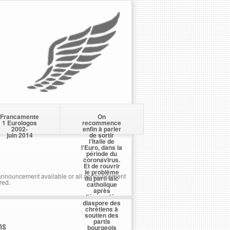
Francamente
On
1 Eurologos
recommence
2002-
enfin à parler
juin 2014
de sortir
l’Italie de
l’Euro, dans la
période du
coronavirus.
Et de rouvrir
le problème
nnouncement available or all announcement
du parti laïc
red.
catholique
après
l’écervelée
diaspore des
chrétiens à
soutien des
partis
ns
bourgeois