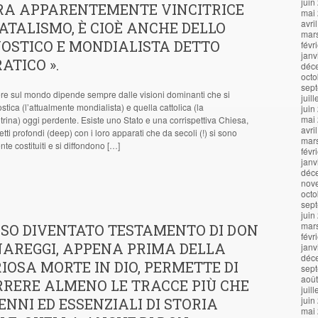
juin
ORA APPARENTEMENTE VINCITRICE
mai
avri
ATALISMO, È CIOÈ ANCHE DELLO
mar
OSTICO E MONDIALISTA DETTO
févr
janv
ATICO ».
déc
octo
sep
otere sul mondo dipende sempre dalle visioni dominanti che si
juil
tica (l’attualmente mondialista) e quella cattolica (la
juin
mai
ina) oggi perdente. Esiste uno Stato e una corrispettiva Chiesa,
avri
etti profondi (deep) con i loro apparati che da secoli (!) si sono
mar
nte costituiti e si diffondono […]
févr
janv
déc
nov
octo
sep
juin
mar
RSO DIVENTATO TESTAMENTO DI DON
févr
NAREGGI, APPENA PRIMA DELLA
janv
déc
IOSA MORTE IN DIO, PERMETTE DI
sep
aoû
RRERE ALMENO LE TRACCE PIÙ CHE
juil
juin
NNI ED ESSENZIALI DI STORIA
mai