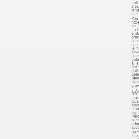
nell
elez
tend
alle
You 
http
hs=
La f
si s
gran
comp
son 
le m
avve
i pa
pote
all’
del 
dall
dete
Stam
rivo
grav
+ 0.
BTC
hs=
Qual
gove
mona
sign
Perc
semp
prin
acc
Rem
http