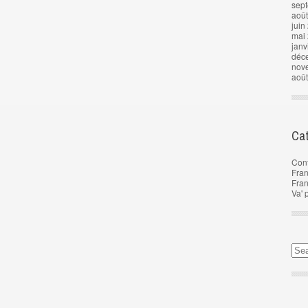
sep
aoû
juin
mai
janv
déc
nov
aoû
Cat
Con
Fran
Fra
Va' 