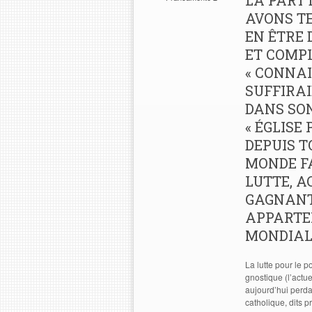
LA PART 
AVONS T
EN ÊTRE 
ET COMPL
« CONNAI
SUFFIRAI
DANS SON
« ÉGLISE
DEPUIS T
MONDE FA
LUTTE, 
GAGNANTE
APPARTE
MONDIALI
La lutte pour le 
gnostique (l’actue
aujourd’hui perda
catholique, dits p