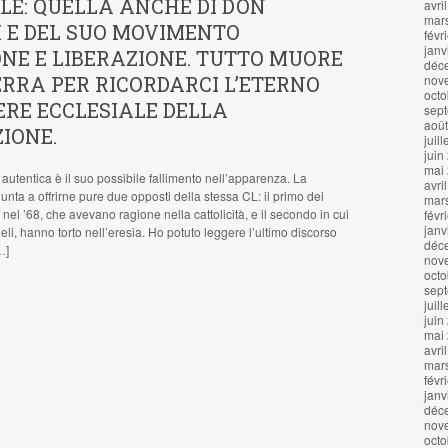
LE: QUELLA ANCHE DI DON
avri
mar
 E DEL SUO MOVIMENTO
févr
janv
NE E LIBERAZIONE. TUTTO MUORE
déc
ERRA PER RICORDARCI L’ETERNO
nov
octo
RE ECCLESIALE DELLA
sep
aoû
IONE.
juil
juin
mai
autentica è il suo possibile fallimento nell’apparenza. La
avri
nta a offrirne pure due opposti della stessa CL: il primo dei
mar
 nel ’68, che avevano ragione nella cattolicità, e il secondo in cui
févr
janv
deli, hanno torto nell’eresia. Ho potuto leggere l’ultimo discorso
déc
…]
nov
octo
sep
juil
juin
mai
avri
mar
févr
janv
déc
nov
octo