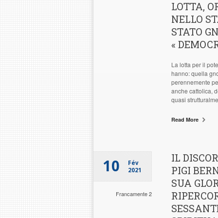
LOTTA, 
NELLO ST
STATO GN
« DEMOCR
La lotta per il p
hanno: quella gnos
perennemente petr
anche cattolica, d
quasi strutturalme
Read More
IL DISCO
10
Fév
PIGI BER
2021
SUA GLOR
RIPERCO
Francamente 2
SESSANTE