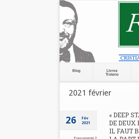
Blog
Livres
Troiano
2021 février
« DEEP ST
26
Fév
DE DEUX 
2021
IL FAUT 
Francamente 2