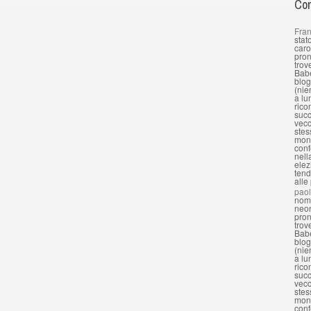
Com
Fran
stat
caro
pron
trov
Babe
blog
(nie
a lu
rico
succ
vecc
stes
mond
conf
nell
elez
tend
alle
pao
nomi
neon
pron
trov
Babe
blog
(nie
a lu
rico
succ
vecc
stes
mond
conf