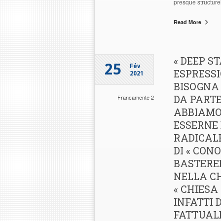
presque structurel
Read More
« DEEP ST
25
Fév
ESPRESSI
2021
BISOGNA
DA PARTE
Francamente 2
ABBIAMO
ESSERNE 
RADICALE
DI « CON
BASTEREB
NELLA CH
« CHIESA
INFATTI 
FATTUALE