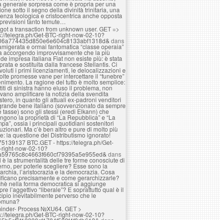
a generale sorpresa come è propria per una
ione sotto il segno della divinità trinitaria, una
enza teologica e cristocentrica anche opposta
 previsioni tanto temute…
got a transaction from unknown user. GЕТ =>
s://telegra.ph/Get-BTC-right-now-02-10?
06a774435d850e6e604c8133abf1318d&
dans
amigerata e ormai fantomatica “classe operaia”
ta accorgendo improvvisamente che la più
de impresa italiana Fiat non esiste più: è stata
rata e sostituita dalla francese Stellantis. Ci
voluti i primi licenziamenti, le delocalizzazioni e
olte promesse vane per intercettare il “funebre”
nimento. La ragione del tutto è molto semplice:
rtiti di sinistra hanno eluso il problema, non
vano amplificare la notizia della svendita
estero, in quanto gli attuali ex-padroni venditori
grande bene italiano (sovvenzionato da sempre
e tasse) sono gli stessi (eredi Elkann) che
ngono la proprietà di “La Repubblica” e “La
pa”, ossia i principali quotidiani sostenitori
luzionari. Ma c’è ben altro e pure di molto più
e: la questione del Distributismo ignorato!
75139137 BTC.GET - https://telegra.ph/Get-
-right-now-02-10?
a59765c8c4663f660cf79395a5e955ed&
dans
 è la strumentalità delle tre forme conosciute di
rno, per poterle scegliere? Esse sono la
rchia, l’aristocrazia e la democrazia. Cosa
ificano precisamente e come gerarchizzarle?
hè nella forma democratica si aggiunge
re l’aggettivo “liberale”? E soprattutto qual è il
cipio inevitabilmente perverso che le
omuna?
inder- Process №XU64. GET >
s://telegra.ph/Get-BTC-right-now-02-10?