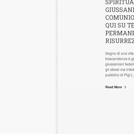
SPIRITUA
GIUSSANI
COMUNIO
QUI SU T
PERMANE
RISURREZ
Segno di una vita 
trascendenza è giu
giussaniani fedeli
gli stessi ma infe
pubblico di Pigi [
Read More