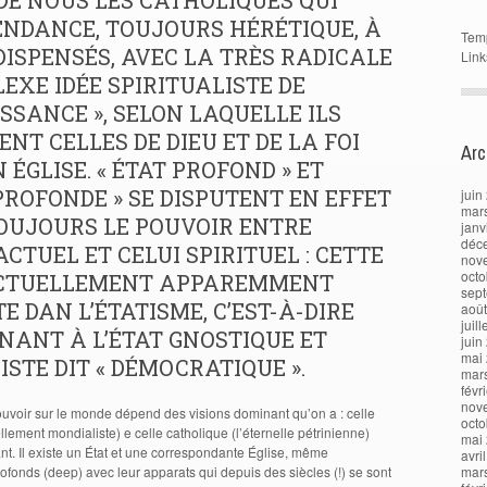
DE NOUS LES CATHOLIQUES QUI
ENDANCE, TOUJOURS HÉRÉTIQUE, À
Tem
DISPENSÉS, AVEC LA TRÈS RADICALE
Link
EXE IDÉE SPIRITUALISTE DE
SSANCE », SELON LAQUELLE ILS
ENT CELLES DE DIEU ET DE LA FOI
Arc
 ÉGLISE. « ÉTAT PROFOND » ET
 PROFONDE » SE DISPUTENT EN EFFET
juin
mar
OUJOURS LE POUVOIR ENTRE
janv
déc
CTUEL ET CELUI SPIRITUEL : CETTE
nov
octo
ACTUELLEMENT APPAREMMENT
sep
 DAN L’ÉTATISME, C’EST-À-DIRE
aoû
juil
NANT À L’ÉTAT GNOSTIQUE ET
juin
mai
STE DIT « DÉMOCRATIQUE ».
mar
févr
nov
pouvoir sur le monde dépend des visions dominant qu’on a : celle
octo
llement mondialiste) e celle catholique (l’éternelle pétrinienne)
mai
nt. Il existe un État et une correspondante Église, même
avri
rofonds (deep) avec leur apparats qui depuis des siècles (!) se sont
mar