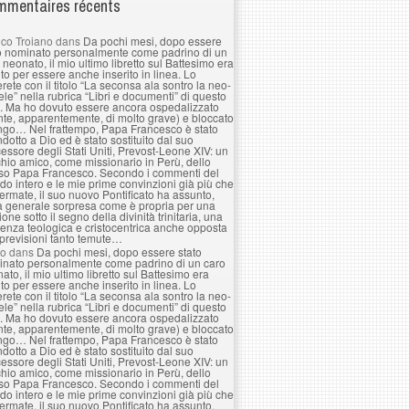
mentaires récents
co Troiano
dans
Da pochi mesi, dopo essere
o nominato personalmente come padrino di un
 neonato, il mio ultimo libretto sul Battesimo era
to per essere anche inserito in linea. Lo
erete con il titolo “La seconsa ala sontro la neo-
le” nella rubrica “Libri e documenti” di questo
. Ma ho dovuto essere ancora ospedalizzato
nte, apparentemente, di molto grave) e bloccato
ngo… Nel frattempo, Papa Francesco è stato
ndotto a Dio ed è stato sostituito dal suo
essore degli Stati Uniti, Prevost-Leone XIV: un
hio amico, come missionario in Perù, dello
so Papa Francesco. Secondo i commenti del
o intero e le mie prime convinzioni già più che
ermate, il suo nuovo Pontificato ha assunto,
a generale sorpresa come è propria per una
ione sotto il segno della divinità trinitaria, una
enza teologica e cristocentrica anche opposta
 previsioni tanto temute…
lo
dans
Da pochi mesi, dopo essere stato
nato personalmente come padrino di un caro
ato, il mio ultimo libretto sul Battesimo era
to per essere anche inserito in linea. Lo
erete con il titolo “La seconsa ala sontro la neo-
le” nella rubrica “Libri e documenti” di questo
. Ma ho dovuto essere ancora ospedalizzato
nte, apparentemente, di molto grave) e bloccato
ngo… Nel frattempo, Papa Francesco è stato
ndotto a Dio ed è stato sostituito dal suo
essore degli Stati Uniti, Prevost-Leone XIV: un
hio amico, come missionario in Perù, dello
so Papa Francesco. Secondo i commenti del
o intero e le mie prime convinzioni già più che
ermate, il suo nuovo Pontificato ha assunto,