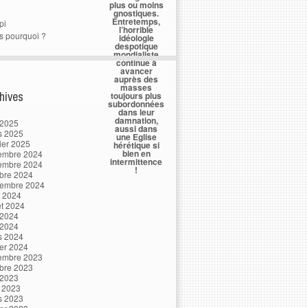
plus ou moins
gnostiques.
Entretemps,
pi
l’horrible
s pourquoi ?
idéologie
despotique
mondialiste
continue à
avancer
auprès des
masses
hives
toujours plus
subordonnées
dans leur
damnation,
 2025
aussi dans
s 2025
une Eglise
ier 2025
hérétique si
bien en
embre 2024
intermittence
embre 2024
!
bre 2024
tembre 2024
t 2024
let 2024
 2024
 2024
s 2024
ier 2024
embre 2023
bre 2023
 2023
l 2023
s 2023