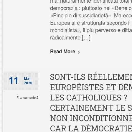
mai naturalmente identificata total
democrazia : piuttosto nel «Bene 
«Pincipio di sussidiarietà». Ma ecc
Europea si è strutturata secondo i
mondialista», il più perverso e dittat
radicalmente […]
Read More
SONT-ILS RÉELLEME
11
Mar
2020
EUROPÉISTES ET D
LES CATHOLIQUES ?
Francamente 2
CERTAINEMENT LE S
NON INCONDITIONN
CAR LA DÉMOCRATIE