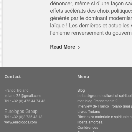
dénoncer, même si d’une façon sac
effets scélérats des choix politiqu
générés par le dominant modernism
laïque ! Les dernières et actuelles 
l’énième renversement du gouvern
Read More
Contact
Menu
Franco Troiano
Blog
troianof33@gmail.com
Le background culturel et spiritue
Tel : +32 (0) 475 44 74 43
mon blog Francamente 2
Interview de Franco Troiano (mai 
Eurologos Group
Livres Troiano
Tel : +32 (0)2 735 48 18
Ricchezza materiale e spirituale n
www.eurologos.com
libertà amorosa
Conférences