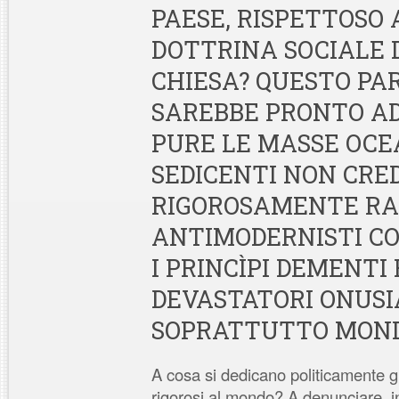
PAESE, RISPETTOSO
DOTTRINA SOCIALE 
CHIESA? QUESTO PA
SAREBBE PRONTO AD
PURE LE MASSE OCE
SEDICENTI NON CRE
RIGOROSAMENTE RA
ANTIMODERNISTI C
I PRINCÌPI DEMENTI 
DEVASTATORI ONUSIA
SOPRATTUTTO MONDI
A cosa si dedicano politicamente gli 
rigorosi al mondo? A denunciare,