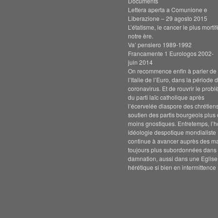
Documents
Lettera aperta a Comunione e
Liberazione – 29 agosto 2015
L’étatisme, le cancer le plus morti
notre ère.
Va’ pensiero 1989-1992
Francamente 1 Eurologos 2002-
juin 2014
On recommence enfin à parler de s
l’Italie de l’Euro, dans la période 
coronavirus. Et de rouvrir le prob
du parti laïc catholique après
l’écervelée diaspore des chrétien
soutien des partis bourgeois plus
moins gnostiques. Entretemps, l’h
idéologie despotique mondialiste
continue à avancer auprès des m
toujours plus subordonnées dans 
damnation, aussi dans une Eglise
hérétique si bien en intermittence 