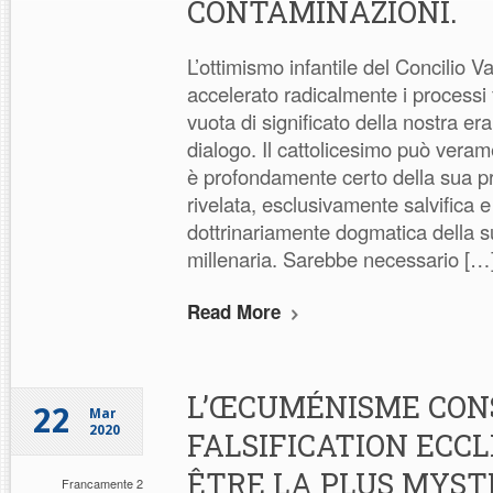
CONTAMINAZIONI.
L’ottimismo infantile del Concilio V
accelerato radicalmente i processi 
vuota di significato della nostra er
dialogo. Il cattolicesimo può veram
è profondamente certo della sua prop
rivelata, esclusivamente salvifica e
dottrinariamente dogmatica della su
millenaria. Sarebbe necessario […
Read More
L’ŒCUMÉNISME CON
22
Mar
2020
FALSIFICATION ECCL
ÊTRE LA PLUS MYSTI
Francamente 2