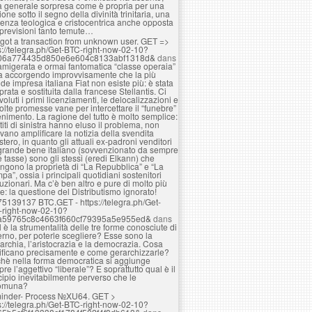
a generale sorpresa come è propria per una
ione sotto il segno della divinità trinitaria, una
enza teologica e cristocentrica anche opposta
 previsioni tanto temute…
got a transaction from unknown user. GЕТ =>
s://telegra.ph/Get-BTC-right-now-02-10?
06a774435d850e6e604c8133abf1318d&
dans
amigerata e ormai fantomatica “classe operaia”
ta accorgendo improvvisamente che la più
de impresa italiana Fiat non esiste più: è stata
rata e sostituita dalla francese Stellantis. Ci
voluti i primi licenziamenti, le delocalizzazioni e
olte promesse vane per intercettare il “funebre”
nimento. La ragione del tutto è molto semplice:
rtiti di sinistra hanno eluso il problema, non
vano amplificare la notizia della svendita
estero, in quanto gli attuali ex-padroni venditori
grande bene italiano (sovvenzionato da sempre
e tasse) sono gli stessi (eredi Elkann) che
ngono la proprietà di “La Repubblica” e “La
pa”, ossia i principali quotidiani sostenitori
luzionari. Ma c’è ben altro e pure di molto più
e: la questione del Distributismo ignorato!
75139137 BTC.GET - https://telegra.ph/Get-
-right-now-02-10?
a59765c8c4663f660cf79395a5e955ed&
dans
 è la strumentalità delle tre forme conosciute di
rno, per poterle scegliere? Esse sono la
rchia, l’aristocrazia e la democrazia. Cosa
ificano precisamente e come gerarchizzarle?
hè nella forma democratica si aggiunge
re l’aggettivo “liberale”? E soprattutto qual è il
cipio inevitabilmente perverso che le
omuna?
inder- Process №XU64. GET >
s://telegra.ph/Get-BTC-right-now-02-10?