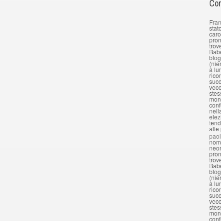
Com
Fran
stat
caro
pron
trov
Babe
blog
(nie
a lu
rico
succ
vecc
stes
mond
conf
nell
elez
tend
alle
pao
nomi
neon
pron
trov
Babe
blog
(nie
a lu
rico
succ
vecc
stes
mond
conf