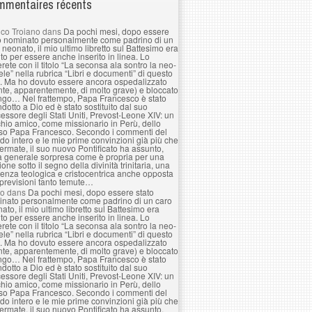
mentaires récents
co Troiano
dans
Da pochi mesi, dopo essere
o nominato personalmente come padrino di un
 neonato, il mio ultimo libretto sul Battesimo era
to per essere anche inserito in linea. Lo
erete con il titolo “La seconsa ala sontro la neo-
le” nella rubrica “Libri e documenti” di questo
. Ma ho dovuto essere ancora ospedalizzato
nte, apparentemente, di molto grave) e bloccato
ngo… Nel frattempo, Papa Francesco è stato
ndotto a Dio ed è stato sostituito dal suo
essore degli Stati Uniti, Prevost-Leone XIV: un
hio amico, come missionario in Perù, dello
so Papa Francesco. Secondo i commenti del
o intero e le mie prime convinzioni già più che
ermate, il suo nuovo Pontificato ha assunto,
a generale sorpresa come è propria per una
ione sotto il segno della divinità trinitaria, una
enza teologica e cristocentrica anche opposta
 previsioni tanto temute…
lo
dans
Da pochi mesi, dopo essere stato
nato personalmente come padrino di un caro
ato, il mio ultimo libretto sul Battesimo era
to per essere anche inserito in linea. Lo
erete con il titolo “La seconsa ala sontro la neo-
le” nella rubrica “Libri e documenti” di questo
. Ma ho dovuto essere ancora ospedalizzato
nte, apparentemente, di molto grave) e bloccato
ngo… Nel frattempo, Papa Francesco è stato
ndotto a Dio ed è stato sostituito dal suo
essore degli Stati Uniti, Prevost-Leone XIV: un
hio amico, come missionario in Perù, dello
so Papa Francesco. Secondo i commenti del
o intero e le mie prime convinzioni già più che
ermate, il suo nuovo Pontificato ha assunto,