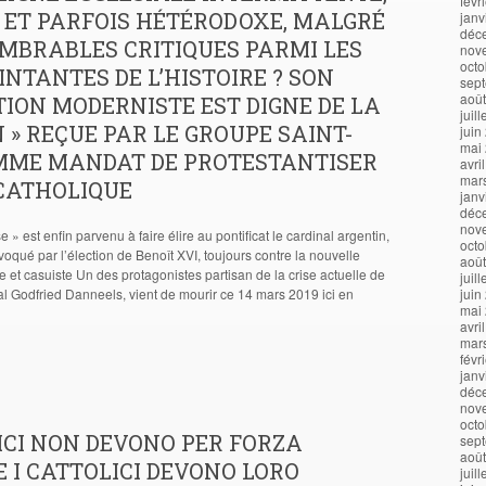
févr
 ET PARFOIS HÉTÉRODOXE, MALGRÉ
janv
déc
MBRABLES CRITIQUES PARMI LES
nov
octo
INTANTES DE L’HISTOIRE ? SON
sep
aoû
ION MODERNISTE EST DIGNE DE LA
juil
N » REÇUE PAR LE GROUPE SAINT-
juin
mai
MME MANDAT DE PROTESTANTISER
avri
mar
 CATHOLIQUE
janv
déc
nov
 » est enfin parvenu à faire élire au pontificat le cardinal argentin,
octo
voqué par l’élection de Benoît XVI, toujours contre la nouvelle
aoû
ste et casuiste Un des protagonistes partisan de la crise actuelle de
juil
inal Godfried Danneels, vient de mourir ce 14 mars 2019 ici en
juin
mai
avri
mar
févr
janv
déc
nov
octo
ICI NON DEVONO PER FORZA
sep
aoû
E I CATTOLICI DEVONO LORO
juil