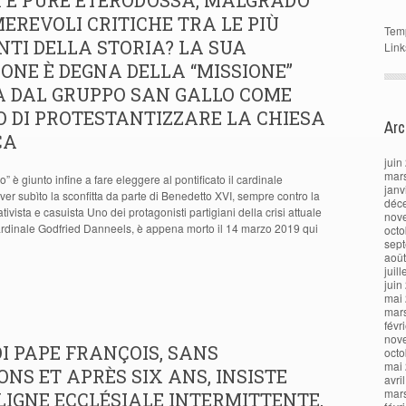
 E PURE ETERODOSSA, MALGRADO
EREVOLI CRITICHE TRA LE PIÙ
Tem
TI DELLA STORIA? LA SUA
Link
ONE È DEGNA DELLA “MISSIONE”
A DAL GRUPPO SAN GALLO COME
 DI PROTESTANTIZZARE LA CHIESA
Arc
CA
juin
mar
o” è giunto infine a fare eleggere al pontificato il cardinale
janv
ver subìto la sconfitta da parte di Benedetto XVI, sempre contro la
déc
ativista e casuista Uno dei protagonisti partigiani della crisi attuale
nov
cardinale Godfried Danneels, è appena morto il 14 marzo 2019 qui
octo
sep
aoû
juil
juin
mai
mar
févr
nov
I PAPE FRANÇOIS, SANS
octo
mai
ONS ET APRÈS SIX ANS, INSISTE
avri
mar
LIGNE ECCLÉSIALE INTERMITTENTE,