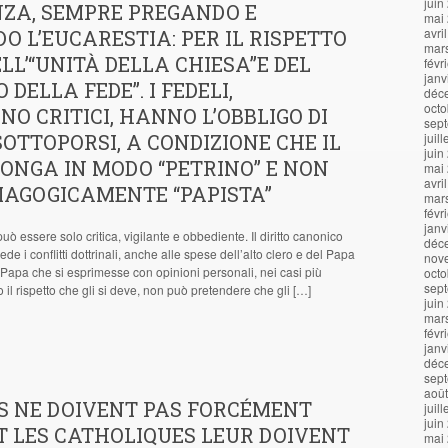
juin
NZA, SEMPRE PREGANDO E
mai
avri
 L’EUCARESTIA: PER IL RISPETTO
mar
LL’“UNITÀ DELLA CHIESA”E DEL
févr
janv
 DELLA FEDE”. I FEDELI,
déc
octo
O CRITICI, HANNO L’OBBLIGO DI
sep
OTTOPORSI, A CONDIZIONE CHE IL
juil
juin
PONGA IN MODO “PETRINO” E NON
mai
avri
MAGOGICAMENTE “PAPISTA”
mar
févr
janv
può essere solo critica, vigilante e obbediente. Il diritto canonico
déc
de i conflitti dottrinali, anche alle spese dell’alto clero e del Papa
nov
l Papa che si esprimesse con opinioni personali, nei casi più
octo
sep
to il rispetto che gli si deve, non può pretendere che gli […]
juin
mar
févr
janv
déc
sep
aoû
S NE DOIVENT PAS FORCÉMENT
juil
juin
T LES CATHOLIQUES LEUR DOIVENT
mai