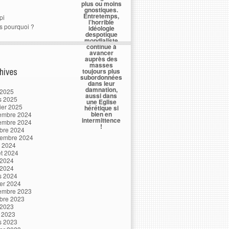
plus ou moins
gnostiques.
Entretemps,
pi
l’horrible
s pourquoi ?
idéologie
despotique
mondialiste
continue à
avancer
auprès des
masses
hives
toujours plus
subordonnées
dans leur
damnation,
 2025
aussi dans
s 2025
une Eglise
ier 2025
hérétique si
bien en
embre 2024
intermittence
embre 2024
!
bre 2024
tembre 2024
t 2024
let 2024
 2024
 2024
s 2024
ier 2024
embre 2023
bre 2023
 2023
l 2023
s 2023