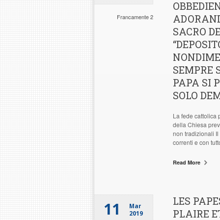
OBBEDIE
ADORANDO
Francamente 2
SACRO DE
“DEPOSITO
NONDIMEN
SEMPRE S
PAPA SI 
SOLO DE
La fede cattolica 
della Chiesa preve
non tradizionali I
correnti e con tut
Read More
LES PAPE
11
Mar
PLAIRE E
2019