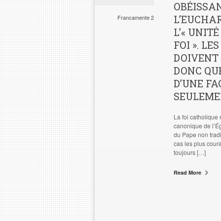
OBÉISSAN
L’EUCHAR
Francamente 2
L’« UNITÉ
FOI ». LE
DOIVENT 
DONC QUE
D’UNE FA
SEULEME
La foi catholique 
canonique de l’Ég
du Pape non tradi
cas les plus coura
toujours […]
Read More