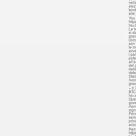
nell
elez
tend
alle
You 
http
hs=
La f
si s
gran
comp
son 
le m
avve
i pa
pote
all’
del 
dall
dete
Stam
rivo
grav
+ 0.
BTC
hs=
Qual
gove
mona
sign
Perc
semp
prin
acc
Rem
http