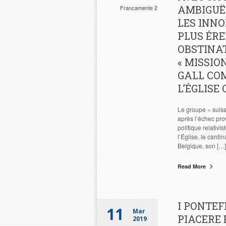
AMBIGUË
Francamente 2
LES INNO
PLUS ÉRE
OBSTINAT
« MISSIO
GALL CO
L’ÉGLISE
Le groupe « suisse
après l’échec pro
politique relativi
l’Église, le card
Belgique, son […]
Read More
I PONTEF
11
Mar
PIACERE 
2019