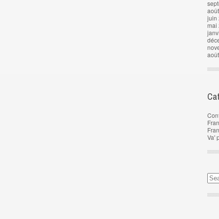
sep
aoû
juin
mai
janv
déc
nov
aoû
Cat
Con
Fran
Fra
Va' 