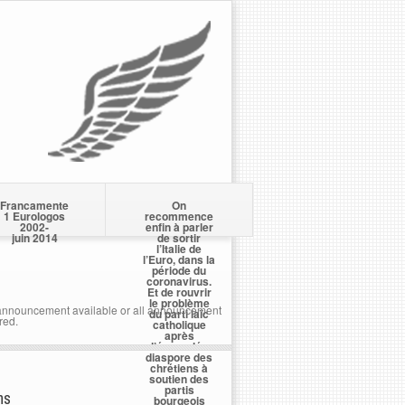
Francamente
On
1 Eurologos
recommence
2002-
enfin à parler
juin 2014
de sortir
l’Italie de
l’Euro, dans la
période du
coronavirus.
Et de rouvrir
le problème
nnouncement available or all announcement
du parti laïc
red.
catholique
après
l’écervelée
diaspore des
chrétiens à
soutien des
partis
ns
bourgeois