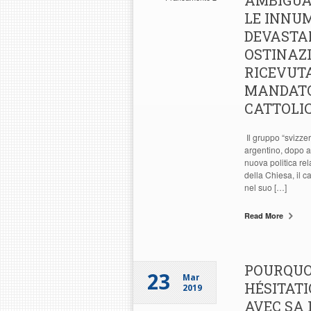
AMBIGUA
LE INNUM
DEVASTAN
OSTINAZI
RICEVUT
MANDATO
CATTOLI
Il gruppo “svizzer
argentino, dopo a
nuova politica rel
della Chiesa, il 
nel suo […]
Read More
POURQUO
23
Mar
HÉSITATI
2019
AVEC SA 