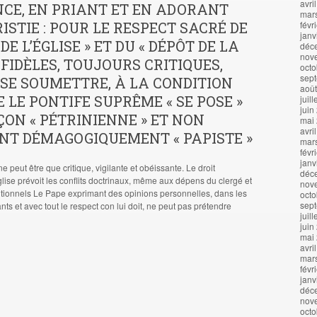
avri
CE, EN PRIANT ET EN ADORANT
mar
ISTIE : POUR LE RESPECT SACRÉ DE
févr
janv
 DE L’ÉGLISE » ET DU « DÉPÔT DE LA
déc
nov
S FIDÈLES, TOUJOURS CRITIQUES,
octo
sep
SE SOUMETTRE, À LA CONDITION
aoû
 LE PONTIFE SUPRÊME « SE POSE »
juil
juin
ÇON « PÉTRINIENNE » ET NON
mai
avri
NT DÉMAGOGIQUEMENT « PAPISTE »
mar
févr
janv
ne peut être que critique, vigilante et obéissante. Le droit
déc
lise prévoit les conflits doctrinaux, même aux dépens du clergé et
nov
tionnels Le Pape exprimant des opinions personnelles, dans les
octo
sep
nts et avec tout le respect con lui doit, ne peut pas prétendre
juil
juin
mai
avri
mar
févr
janv
déc
nov
octo