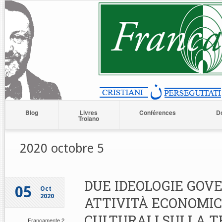
Blog
Livres
Conférences
D
Troiano
2020 octobre 5
DUE IDEOLOGIE GOV
05
Oct
2020
ATTIVITÀ ECONOMIC
CULTURALI SULLA T
Francamente 2