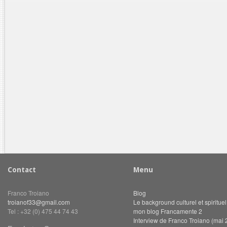
Contact
Menu
Franco Troiano
Blog
troianof33@gmail.com
Le background culturel et spiritue
Tel : +32 (0) 475 44 74 43
mon blog Francamente 2
Interview de Franco Troiano (mai 