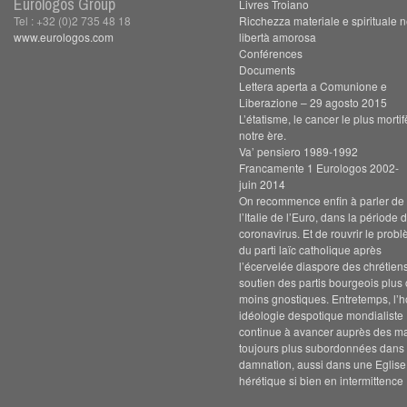
Eurologos Group
Livres Troiano
Tel : +32 (0)2 735 48 18
Ricchezza materiale e spirituale n
www.eurologos.com
libertà amorosa
Conférences
Documents
Lettera aperta a Comunione e
Liberazione – 29 agosto 2015
L’étatisme, le cancer le plus morti
notre ère.
Va’ pensiero 1989-1992
Francamente 1 Eurologos 2002-
juin 2014
On recommence enfin à parler de s
l’Italie de l’Euro, dans la période 
coronavirus. Et de rouvrir le prob
du parti laïc catholique après
l’écervelée diaspore des chrétien
soutien des partis bourgeois plus
moins gnostiques. Entretemps, l’h
idéologie despotique mondialiste
continue à avancer auprès des m
toujours plus subordonnées dans 
damnation, aussi dans une Eglise
hérétique si bien en intermittence 