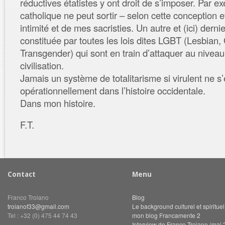
réductives étatistes y ont droit de s’imposer. Par e
catholique ne peut sortir – selon cette conception 
intimité et de mes sacristies. Un autre et (ici) dern
constituée par toutes les lois dites LGBT (Lesbian,
Transgender) qui sont en train d’attaquer au niveau 
civilisation.
Jamais un système de totalitarisme si virulent ne s’
opérationnellement dans l’histoire occidentale.
Dans mon histoire.
F.T.
Contact
Menu
Franco Troiano
Blog
troianof33@gmail.com
Le background culturel et spiritue
Tel : +32 (0) 475 44 74 43
mon blog Francamente 2
Interview de Franco Troiano (mai 