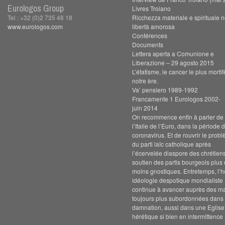
Eurologos Group
Livres Troiano
Tel : +32 (0)2 735 48 18
Ricchezza materiale e spirituale n
www.eurologos.com
libertà amorosa
Conférences
Documents
Lettera aperta a Comunione e
Liberazione – 29 agosto 2015
L’étatisme, le cancer le plus morti
notre ère.
Va’ pensiero 1989-1992
Francamente 1 Eurologos 2002-
juin 2014
On recommence enfin à parler de s
l’Italie de l’Euro, dans la période 
coronavirus. Et de rouvrir le prob
du parti laïc catholique après
l’écervelée diaspore des chrétien
soutien des partis bourgeois plus
moins gnostiques. Entretemps, l’h
idéologie despotique mondialiste
continue à avancer auprès des m
toujours plus subordonnées dans 
damnation, aussi dans une Eglise
hérétique si bien en intermittence 