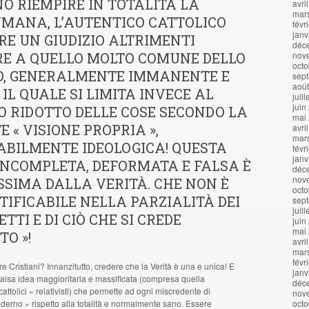
O RIEMPIRE IN TOTALITÀ LA
avri
mar
UMANA, L’AUTENTICO CATTOLICO
févr
janv
E UN GIUDIZIO ALTRIMENTI
déc
RE A QUELLO MOLTO COMUNE DELLO
nov
octo
O, GENERALMENTE IMMANENTE E
sep
aoû
 IL QUALE SI LIMITA INVECE AL
juil
juin
 RIDOTTO DELLE COSE SECONDO LA
mai
E « VISIONE PROPRIA »,
avri
mar
BILMENTE IDEOLOGICA! QUESTA
févr
janv
INCOMPLETA, DEFORMATA E FALSA È
déc
nov
SIMA DALLA VERITÀ. CHE NON È
octo
TIFICABILE NELLA PARZIALITÀ DEI
sep
juil
TTI E DI CIÒ CHE SI CREDE
juin
mai
TO »!
avri
mar
févr
e Cristiani? Innanzitutto, credere che la Verità è una e unica! E
janv
 falsa idea maggioritaria e massificata (compresa quella
déc
attolici » relativisti) che permette ad ogni miscredente di
nov
derno » rispetto alla totalità e normalmente sano. Essere
octo