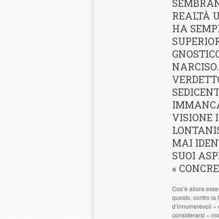
SEMBRAN
REALTÀ 
HA SEMPR
SUPERIO
GNOSTIC
NARCISO.
VERDETTO
SEDICENT
IMMANCA
VISIONE 
LONTANIS
MAI IDEN
SUOI ASPE
« CONCRE
Cos’è allora esser
questo, contro la
d’innumerevoli « c
considerarsi « mo