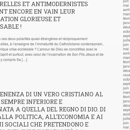
juin
RELLES ET ANTIMODERNISTES
mai
avri
NT ENCORE EN VAIN LEUR
mar
ATION GLORIEUSE ET
févr
janv
SABLE !
déc
octo
sep
s ces deux polarités quasi étrangères et réciproquement
juil
lles, à l’enseigne de l’immaturité du Catholicisme contemporain,
juin
mai
orique crise ecclésiale ? L’amour de Dieu se concrétise avec le
avri
prit et surtout, avec celui de l’incarnation de Son Fils Jésus et de
mar
 y compris Sa […]
févr
janv
déc
nov
octo
sep
juin
mar
ENENZA DI UN VERO CRISTIANO AL
févr
SEMPRE INFERIORE E
janv
déc
ATA A QUELLA DEL REGNO DI DIO. DI
sep
aoû
LLA POLITICA, ALL’ECONOMIA E AI
juil
juin
I SOCIALI CHE PRETENDONO E
mai