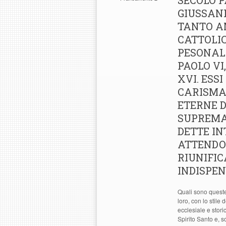
SECOLO P
GIUSSAN
TANTO AM
CATTOLICI
PESONALM
PAOLO VI
XVI. ESS
CARISMA 
ETERNE 
SUPREMA.
DETTE I
ATTENDO
RIUNIFIC
INDISPEN
Quali sono queste
loro, con lo stile
ecclesiale e stori
Spirito Santo e, 