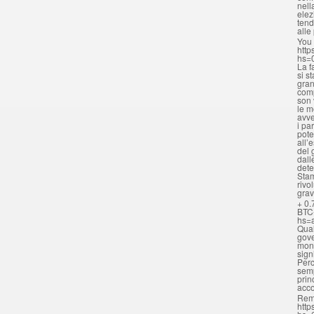
nell
elez
tend
alle
You 
http
hs=
La f
si s
gran
comp
son 
le m
avve
i pa
pote
all’
del 
dall
dete
Stam
rivo
grav
+ 0.
BTC
hs=
Qual
gove
mona
sign
Perc
semp
prin
acc
Rem
http