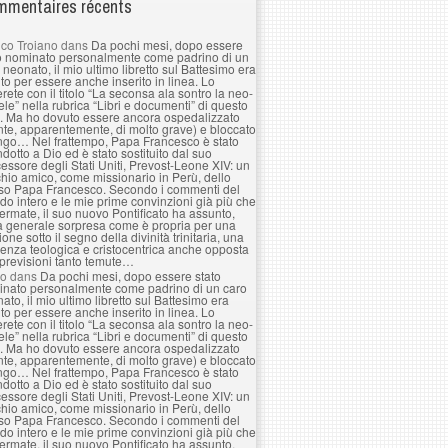
mentaires récents
co Troiano
dans
Da pochi mesi, dopo essere
o nominato personalmente come padrino di un
 neonato, il mio ultimo libretto sul Battesimo era
to per essere anche inserito in linea. Lo
erete con il titolo “La seconsa ala sontro la neo-
le” nella rubrica “Libri e documenti” di questo
. Ma ho dovuto essere ancora ospedalizzato
nte, apparentemente, di molto grave) e bloccato
ngo… Nel frattempo, Papa Francesco è stato
ndotto a Dio ed è stato sostituito dal suo
essore degli Stati Uniti, Prevost-Leone XIV: un
hio amico, come missionario in Perù, dello
so Papa Francesco. Secondo i commenti del
o intero e le mie prime convinzioni già più che
ermate, il suo nuovo Pontificato ha assunto,
a generale sorpresa come è propria per una
ione sotto il segno della divinità trinitaria, una
enza teologica e cristocentrica anche opposta
 previsioni tanto temute…
lo
dans
Da pochi mesi, dopo essere stato
nato personalmente come padrino di un caro
ato, il mio ultimo libretto sul Battesimo era
to per essere anche inserito in linea. Lo
erete con il titolo “La seconsa ala sontro la neo-
le” nella rubrica “Libri e documenti” di questo
. Ma ho dovuto essere ancora ospedalizzato
nte, apparentemente, di molto grave) e bloccato
ngo… Nel frattempo, Papa Francesco è stato
ndotto a Dio ed è stato sostituito dal suo
essore degli Stati Uniti, Prevost-Leone XIV: un
hio amico, come missionario in Perù, dello
so Papa Francesco. Secondo i commenti del
o intero e le mie prime convinzioni già più che
ermate, il suo nuovo Pontificato ha assunto,