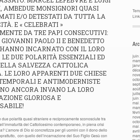
ASSATO: MARCEL LEFEBVRE E LUIGI
I, AMBEDUE MONSIGNORI QUASI
Tem
ATI E/O DETESTATI DA TUTTA LA
Link
TÀ. E « CELEBRATI »
ENTE DA TRE PAPI CONSECUTIVI:
, GIOVANNI PAOLO II E BENEDETTO
Arc
I HANNO INCARNATO CON IL LORO
LE DUE POLARITÀ ESSENZIALI ED
juin
mar
DELLA SALVEZZA CATTOLICA
janv
déc
 LE LORO APPARENTI DUE CHIESE
nov
octo
NTEMPORALI E ANTIMODERNISTE
sep
NO ANCORA INVANO LA LORO
aoû
juil
AZIONE GLORIOSA E
juin
mai
SABILE!
mar
févr
nov
 due polarità quasi straniere e reciprocamente sconosciute tra
octo
 dell’immaturità del Cattolicesimo contemporaneo, in piena crisi
mai
ca? L’amore di Dio si concretizza per gli uomini con il dono dello
avri
soprattutto, con quello dell’incarnazione del Suo Figlio Gesù con
mar