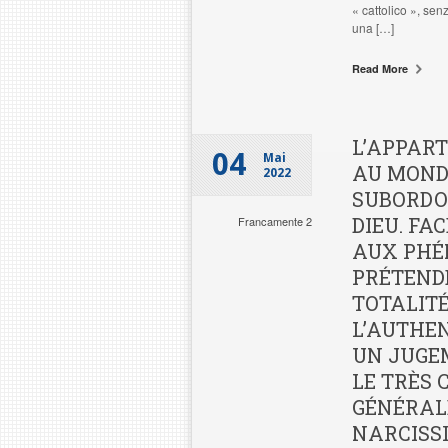
« cattolico », sen
una […]
Read More
L’APPAR
04
Mai
AU MOND
2022
SUBORDO
DIEU. FA
Francamente 2
AUX PHÉ
PRÉTEND
TOTALITÉ
L’AUTHE
UN JUGE
LE TRÈS
GÉNÉRAL
NARCISSI