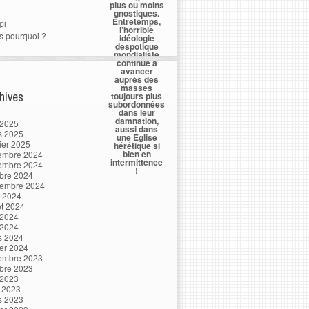
plus ou moins
gnostiques.
Entretemps,
pi
l’horrible
s pourquoi ?
idéologie
despotique
mondialiste
continue à
avancer
auprès des
masses
hives
toujours plus
subordonnées
dans leur
damnation,
 2025
aussi dans
s 2025
une Eglise
ier 2025
hérétique si
bien en
embre 2024
intermittence
embre 2024
!
bre 2024
tembre 2024
t 2024
let 2024
 2024
 2024
s 2024
ier 2024
embre 2023
bre 2023
 2023
l 2023
s 2023