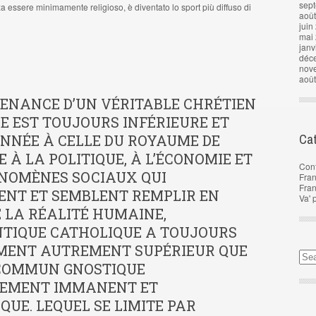
sep
za essere minimamente religioso, è diventato lo sport più diffuso di
aoû
juin
mai
janv
déc
nov
aoû
TENANCE D’UN VÉRITABLE CHRÉTIEN
E EST TOUJOURS INFÉRIEURE ET
Cat
NNÉE À CELLE DU ROYAUME DE
CE À LA POLITIQUE, À L’ÉCONOMIE ET
Con
NOMÈNES SOCIAUX QUI
Fran
Fra
ENT ET SEMBLENT REMPLIR EN
Va' 
 LA RÉALITÉ HUMAINE,
NTIQUE CATHOLIQUE A TOUJOURS
MENT AUTREMENT SUPÉRIEUR QUE
 COMMUN GNOSTIQUE
EMENT IMMANENT ET
QUE. LEQUEL SE LIMITE PAR