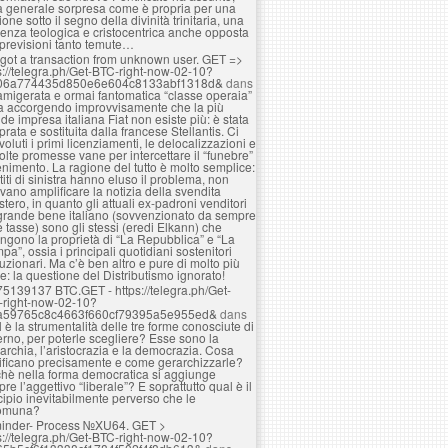
a generale sorpresa come è propria per una
ione sotto il segno della divinità trinitaria, una
enza teologica e cristocentrica anche opposta
 previsioni tanto temute…
got a transaction from unknown user. GЕТ =>
s://telegra.ph/Get-BTC-right-now-02-10?
06a774435d850e6e604c8133abf1318d&
dans
amigerata e ormai fantomatica “classe operaia”
ta accorgendo improvvisamente che la più
de impresa italiana Fiat non esiste più: è stata
rata e sostituita dalla francese Stellantis. Ci
voluti i primi licenziamenti, le delocalizzazioni e
olte promesse vane per intercettare il “funebre”
nimento. La ragione del tutto è molto semplice:
rtiti di sinistra hanno eluso il problema, non
vano amplificare la notizia della svendita
estero, in quanto gli attuali ex-padroni venditori
grande bene italiano (sovvenzionato da sempre
e tasse) sono gli stessi (eredi Elkann) che
ngono la proprietà di “La Repubblica” e “La
pa”, ossia i principali quotidiani sostenitori
luzionari. Ma c’è ben altro e pure di molto più
e: la questione del Distributismo ignorato!
75139137 BTC.GET - https://telegra.ph/Get-
-right-now-02-10?
a59765c8c4663f660cf79395a5e955ed&
dans
 è la strumentalità delle tre forme conosciute di
rno, per poterle scegliere? Esse sono la
rchia, l’aristocrazia e la democrazia. Cosa
ificano precisamente e come gerarchizzarle?
hè nella forma democratica si aggiunge
re l’aggettivo “liberale”? E soprattutto qual è il
cipio inevitabilmente perverso che le
omuna?
inder- Process №XU64. GET >
s://telegra.ph/Get-BTC-right-now-02-10?