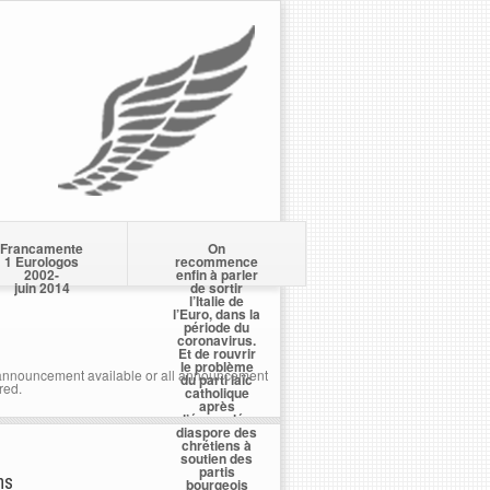
Francamente
On
1 Eurologos
recommence
2002-
enfin à parler
juin 2014
de sortir
l’Italie de
l’Euro, dans la
période du
coronavirus.
Et de rouvrir
le problème
nnouncement available or all announcement
du parti laïc
red.
catholique
après
l’écervelée
diaspore des
chrétiens à
soutien des
partis
ns
bourgeois