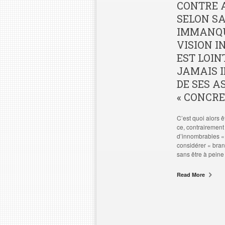
CONTRE A
SELON SA
IMMANQU
VISION I
EST LOIN
JAMAIS I
DE SES A
« CONCRET
C’est quoi alors ê
ce, contrairement 
d’innombrables « 
considérer « branc
sans être à peine
Read More