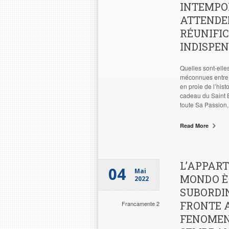
INTEMPO
ATTENDE
RÉUNIFIC
INDISPEN
Quelles sont-elle
méconnues entre e
en proie de l’hist
cadeau du Saint Es
toute Sa Passion,
Read More
L’APPART
04
Mai
MONDO È 
2022
SUBORDIN
FRONTE A
Francamente 2
FENOMEN