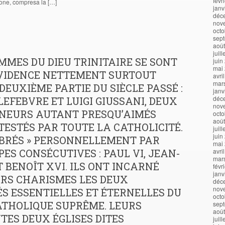
févr
ione, compresa la […]
janv
déc
nov
octo
sep
aoû
juil
MES DU DIEU TRINITAIRE SE SONT
juin
mai
ÉVIDENCE NETTEMENT SURTOUT
avri
mar
DEUXIÈME PARTIE DU SIÈCLE PASSÉ :
janv
déc
EFEBVRE ET LUIGI GIUSSANI, DEUX
nov
NEURS AUTANT PRESQU’AIMÉS
octo
aoû
TESTÉS PAR TOUTE LA CATHOLICITÉ.
juil
juin
ÉBRÉS » PERSONNELLEMENT PAR
mai
PES CONSÉCUTIVES : PAUL VI, JEAN-
avri
mar
ET BENOÎT XVI. ILS ONT INCARNÉ
févr
janv
URS CHARISMES LES DEUX
déc
nov
S ESSENTIELLES ET ÉTERNELLES DU
octo
ATHOLIQUE SUPRÊME. LEURS
sep
aoû
ES DEUX ÉGLISES DITES
juil