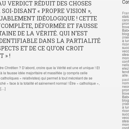
Com
U VERDICT RÉDUIT DES CHOSES
 SOI-DISANT « PROPRE VISION »,
Fran
stat
ABLEMENT IDÉOLOGIQUE ! CETTE
caro
pron
NCOMPLÈTE, DÉFORMÉE ET FAUSSE
trov
Babe
TAINE DE LA VÉRITÉ. QUI N’EST
blog
(nie
DENTIFIABLE DANS LA PARTIALITÉ
a lu
rico
SPECTS ET DE CE QU’ON CROIT
succ
vecc
 » !
stes
mond
conf
nell
tre Chrétien ? D’abord, croire que la Vérité est une et unique ! Et
elez
tend
à la fausse idée majoritaire et massifiée (y compris celle
alle
catholiques » relativistes) qui permet à tout mécréant de se
pao
nomi
hé » face à la totalité et sainement normal ! Être « catholique »,
neon
 […]
pron
trov
Babe
blog
(nie
a lu
rico
succ
vecc
stes
mond
conf