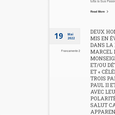
tutta la Sua Pass
Read More
DEUX HOM
19
Mai
MIS EN 
2022
DANS LA 
MARCEL L
Francamente 2
MONSEIG
ET/OU DÉ
ET « CÉL
TROIS PA
PAUL II 
AVEC LE
POLARITÉ
SALUT C
APPARENT