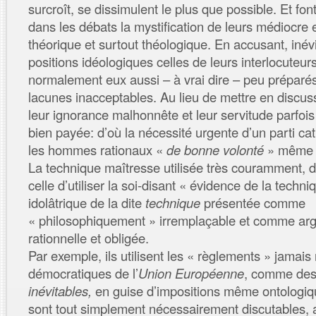
surcroît, se dissimulent le plus que possible. Et fo
dans les débats la mystification de leurs médiocre 
théorique et surtout théologique. En accusant, inév
positions idéologiques celles de leurs interlocuteurs 
normalement eux aussi – à vrai dire – peu préparé
lacunes inacceptables. Au lieu de mettre en discu
leur ignorance malhonnête et leur servitude parfo
bien payée: d’où la nécessité urgente d’un parti ca
les hommes rationaux «
de bonne volonté
» même n
La technique maîtresse utilisée très couramment, d
celle d’utiliser la soi-disant « évidence de la techniq
idolâtrique de la dite
technique
présentée comme
« philosophiquement » irremplaçable et comme ar
rationnelle et obligée.
Par exemple, ils utilisent les « règlements » jamais
démocratiques de l’
Union Européenne
, comme de
inévitables,
en guise d’impositions même ontologiqu
sont tout simplement nécessairement discutables, ar