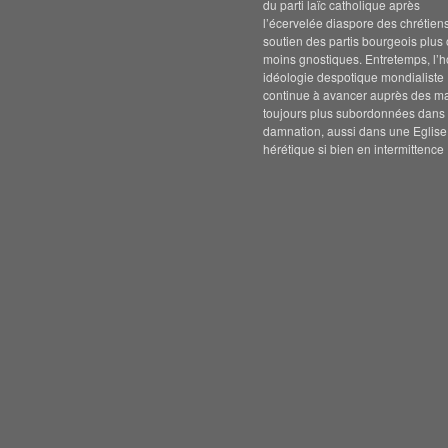
du parti laïc catholique après
l’écervelée diaspore des chrétien
soutien des partis bourgeois plus
moins gnostiques. Entretemps, l’h
idéologie despotique mondialiste
continue à avancer auprès des m
toujours plus subordonnées dans 
damnation, aussi dans une Eglise
hérétique si bien en intermittence 