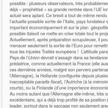
possible : plusieurs observateurs, très probablemen
déjà « prophétisé » sa grande rentrée dans l’
UE
lor
actuel sera aplani. Ce brexit a tout de même rendu t
l’actuelle possible sortie de l’Italie, pays fondateur 
important économiquement et sur le plan géopolit
possible italexit ne mette en crise totale tout le pro
Actuellement, après préparation scrupuleuse, il pour
menacer seulement la sortie de l’Euro pour remettr
tous les injustes Traités européens ! L’attitude para
Pays de l’
Union
devrait s’assagir dans sa tendanc
prédatrice
,
comme actuellement la France (elle aussi
ces dernières années, malgré son pervers partenari
l’Allemagne), la Hollande (configurée depuis plus
inacceptable
paradis fiscal
), l’Autriche (à la mémoir
courte), ou la Finlande (d’une importance économiq
Au moins autant que l’Allemagne elle-même, très
excédentaire, qui a déjà trop profité de sa positio
leader, surtout dans le saccage non seulement gr