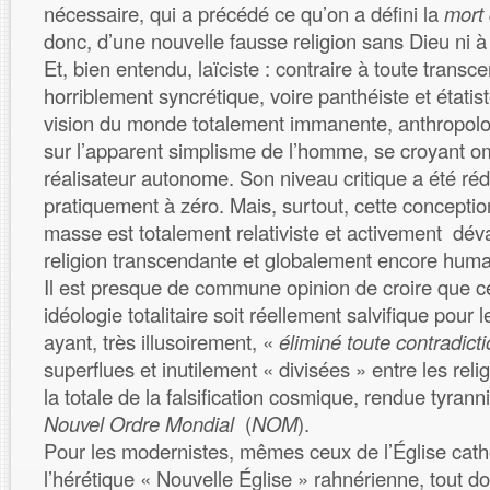
nécessaire, qui a précédé ce qu’on a défini la
mort
donc, d’une nouvelle fausse religion sans Dieu ni à
Et, bien entendu, laïciste : contraire à toute trans
horriblement syncrétique, voire panthéiste et étatis
vision du monde totalement immanente, anthropol
sur l’apparent simplisme de l’homme, se croyant om
réalisateur autonome. Son niveau critique a été ré
pratiquement à zéro. Mais, surtout, cette conceptio
masse est totalement relativiste et activement déva
religion transcendante et globalement encore hum
Il est presque de commune opinion de croire que c
idéologie totalitaire soit réellement salvifique pour
ayant, très illusoirement, «
éliminé toute contradict
superflues et inutilement « divisées » entre les reli
la totale de la falsification cosmique, rendue tyr
Nouvel Ordre Mondial
(
NOM
).
Pour les modernistes, mêmes ceux de l’Église catho
l’hérétique « Nouvelle Église » rahnérienne, tout doi