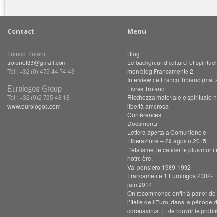
Contact
Menu
Franco Troiano
Blog
troianof33@gmail.com
Le background culturel et spiritue
Tel : +32 (0) 475 44 74 43
mon blog Francamente 2
Interview de Franco Troiano (mai 
Eurologos Group
Livres Troiano
Tel : +32 (0)2 735 48 18
Ricchezza materiale e spirituale n
www.eurologos.com
libertà amorosa
Conférences
Documents
Lettera aperta a Comunione e
Liberazione – 29 agosto 2015
L’étatisme, le cancer le plus morti
notre ère.
Va’ pensiero 1989-1992
Francamente 1 Eurologos 2002-
juin 2014
On recommence enfin à parler de s
l’Italie de l’Euro, dans la période 
coronavirus. Et de rouvrir le prob