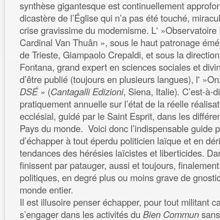
synthèse gigantesque est continuellement approfon
dicastère de l’Église qui n’a pas été touché, mirac
crise gravissime du modernisme. L' »Observatoire 
Cardinal Van Thuân », sous le haut patronage émér
de Trieste, Giampaolo Crepaldi, et sous la directio
Fontana, grand expert en sciences sociales et divin
d’être publié (toujours en plusieurs langues), l' »
DSÉ »
(
Cantagalli Edizioni
, Siena, Italie)
.
C’est-à-di
pratiquement annuelle sur l’état de la réelle réalis
ecclésial, guidé par le Saint Esprit, dans les différe
Pays du monde. Voici donc l’indispensable guide p
d’échapper à tout éperdu politicien laïque et en dér
tendances des hérésies laïcistes et liberticides. Da
finissent par patauger, aussi et toujours, finalement
politiques, en degré plus ou moins grave de gnosti
monde entier.
Il est illusoire penser échapper, pour tout militant c
s’engager dans les activités du
Bien Commun
sans 