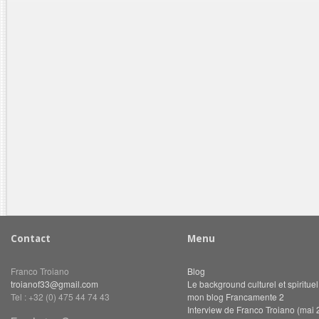
Contact
Menu
Franco Troiano
Blog
troianof33@gmail.com
Le background culturel et spiritue
Tel : +32 (0) 475 44 74 43
mon blog Francamente 2
Interview de Franco Troiano (mai 