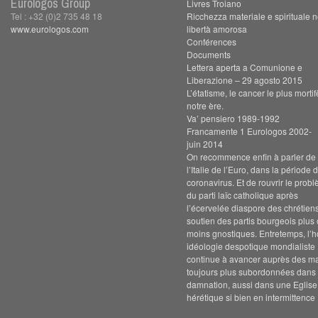
Eurologos Group
Livres Troiano
Tel : +32 (0)2 735 48 18
Ricchezza materiale e spirituale n
www.eurologos.com
libertà amorosa
Conférences
Documents
Lettera aperta a Comunione e
Liberazione – 29 agosto 2015
L’étatisme, le cancer le plus morti
notre ère.
Va’ pensiero 1989-1992
Francamente 1 Eurologos 2002-
juin 2014
On recommence enfin à parler de s
l’Italie de l’Euro, dans la période 
coronavirus. Et de rouvrir le prob
du parti laïc catholique après
l’écervelée diaspore des chrétien
soutien des partis bourgeois plus
moins gnostiques. Entretemps, l’h
idéologie despotique mondialiste
continue à avancer auprès des m
toujours plus subordonnées dans 
damnation, aussi dans une Eglise
hérétique si bien en intermittence 