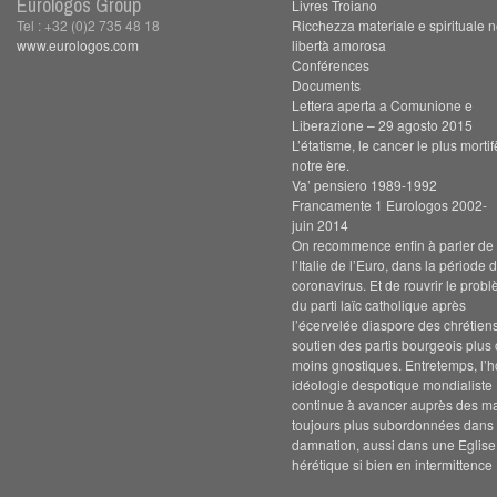
Eurologos Group
Livres Troiano
Tel : +32 (0)2 735 48 18
Ricchezza materiale e spirituale n
www.eurologos.com
libertà amorosa
Conférences
Documents
Lettera aperta a Comunione e
Liberazione – 29 agosto 2015
L’étatisme, le cancer le plus morti
notre ère.
Va’ pensiero 1989-1992
Francamente 1 Eurologos 2002-
juin 2014
On recommence enfin à parler de s
l’Italie de l’Euro, dans la période 
coronavirus. Et de rouvrir le prob
du parti laïc catholique après
l’écervelée diaspore des chrétien
soutien des partis bourgeois plus
moins gnostiques. Entretemps, l’h
idéologie despotique mondialiste
continue à avancer auprès des m
toujours plus subordonnées dans 
damnation, aussi dans une Eglise
hérétique si bien en intermittence 