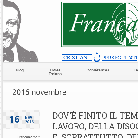
Blog
Livres
Conférences
D
Troiano
2016 novembre
DOV’È FINITO IL TE
16
Nov
2016
LAVORO, DELLA DIS
E, SOPRATTUTTO, DE
Francamente 2