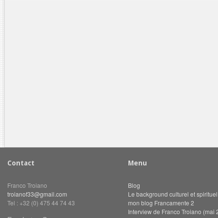
Contact
Menu
Franco Troiano
Blog
troianof33@gmail.com
Le background culturel et spiritue
Tel : +32 (0) 475 44 74 43
mon blog Francamente 2
Interview de Franco Troiano (mai 