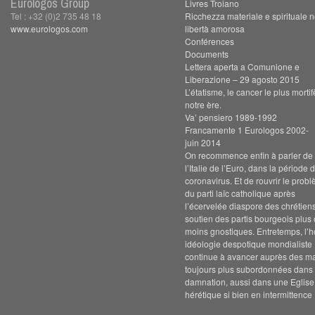
Eurologos Group
Livres Troiano
Tel : +32 (0)2 735 48 18
Ricchezza materiale e spirituale n
www.eurologos.com
libertà amorosa
Conférences
Documents
Lettera aperta a Comunione e
Liberazione – 29 agosto 2015
L’étatisme, le cancer le plus morti
notre ère.
Va’ pensiero 1989-1992
Francamente 1 Eurologos 2002-
juin 2014
On recommence enfin à parler de s
l’Italie de l’Euro, dans la période 
coronavirus. Et de rouvrir le prob
du parti laïc catholique après
l’écervelée diaspore des chrétien
soutien des partis bourgeois plus
moins gnostiques. Entretemps, l’h
idéologie despotique mondialiste
continue à avancer auprès des m
toujours plus subordonnées dans 
damnation, aussi dans une Eglise
hérétique si bien en intermittence 