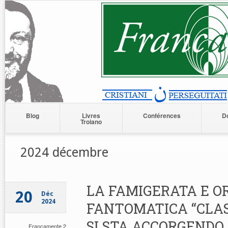
Blog
Livres
Conférences
D
Troiano
2024 décembre
LA FAMIGERATA E O
20
Déc
2024
FANTOMATICA “CLAS
SI STA ACCORGENDO
Francamente 2