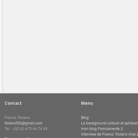
Contact
Menu
Franco Troiano
Blog
troianof33@gmail.com
Le background culturel et spiritue
Tel : +32 (0) 475 44 74 43
mon blog Francamente 2
Interview de Franco Troiano (mai 