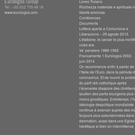
Eurologos Group
Livres Troiano
Tel : +32 (0)2 735 48 18
Ricchezza materiale e spirituale n
www.eurologos.com
libertà amorosa
Conférences
Documents
Lettera aperta a Comunione e
Liberazione – 29 agosto 2015
L’étatisme, le cancer le plus morti
notre ère.
Va’ pensiero 1989-1992
Francamente 1 Eurologos 2002-
juin 2014
On recommence enfin à parler de s
l’Italie de l’Euro, dans la période 
coronavirus. Et de rouvrir le prob
du parti laïc catholique après
l’écervelée diaspore des chrétien
soutien des partis bourgeois plus
moins gnostiques. Entretemps, l’h
idéologie despotique mondialiste
continue à avancer auprès des m
toujours plus subordonnées dans 
damnation, aussi dans une Eglise
hérétique si bien en intermittence 