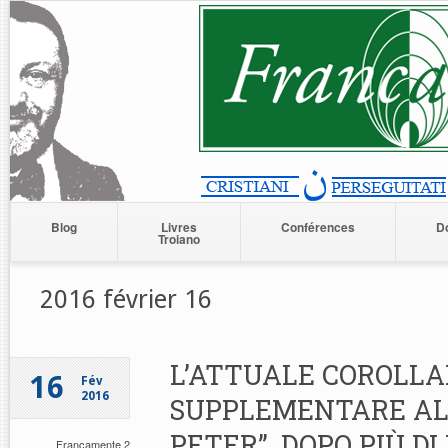
Blog
Livres
Conférences
D
Troiano
2016 février 16
L’ATTUALE COROLLA
16
Fév
2016
SUPPLEMENTARE ALL
PETER”, DOPO PIÙ DI
Francamente 2