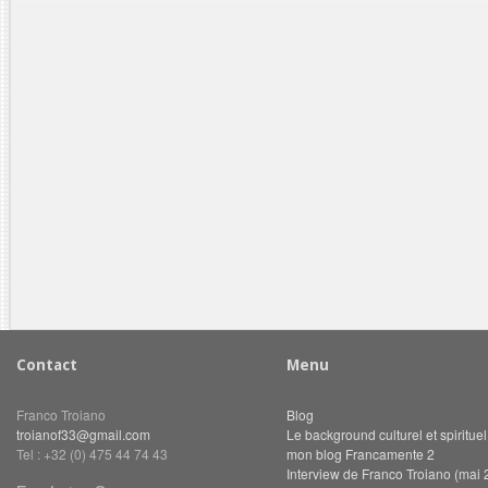
Contact
Menu
Franco Troiano
Blog
troianof33@gmail.com
Le background culturel et spiritue
Tel : +32 (0) 475 44 74 43
mon blog Francamente 2
Interview de Franco Troiano (mai 