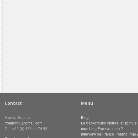
Contact
Menu
Franco Troiano
Blog
troianof33@gmail.com
Le background culturel et spiritue
Tel : +32 (0) 475 44 74 43
mon blog Francamente 2
Interview de Franco Troiano (mai 