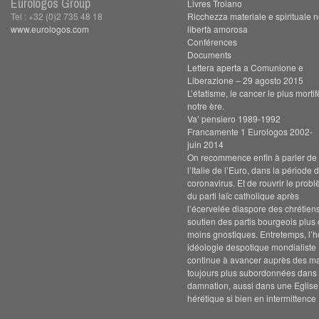
Eurologos Group
Livres Troiano
Tel : +32 (0)2 735 48 18
Ricchezza materiale e spirituale n
www.eurologos.com
libertà amorosa
Conférences
Documents
Lettera aperta a Comunione e
Liberazione – 29 agosto 2015
L’étatisme, le cancer le plus morti
notre ère.
Va’ pensiero 1989-1992
Francamente 1 Eurologos 2002-
juin 2014
On recommence enfin à parler de s
l’Italie de l’Euro, dans la période 
coronavirus. Et de rouvrir le prob
du parti laïc catholique après
l’écervelée diaspore des chrétien
soutien des partis bourgeois plus
moins gnostiques. Entretemps, l’h
idéologie despotique mondialiste
continue à avancer auprès des m
toujours plus subordonnées dans 
damnation, aussi dans une Eglise
hérétique si bien en intermittence 