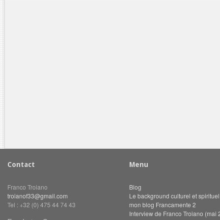
Contact
Menu
Franco Troiano
Blog
troianof33@gmail.com
Le background culturel et spiritue
Tel : +32 (0) 475 44 74 43
mon blog Francamente 2
Interview de Franco Troiano (mai 