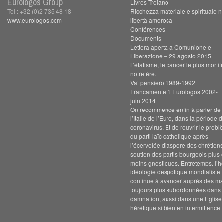
Eurologos Group
Livres Troiano
Tel : +32 (0)2 735 48 18
Ricchezza materiale e spirituale n
www.eurologos.com
libertà amorosa
Conférences
Documents
Lettera aperta a Comunione e
Liberazione – 29 agosto 2015
L’étatisme, le cancer le plus morti
notre ère.
Va’ pensiero 1989-1992
Francamente 1 Eurologos 2002-
juin 2014
On recommence enfin à parler de s
l’Italie de l’Euro, dans la période 
coronavirus. Et de rouvrir le prob
du parti laïc catholique après
l’écervelée diaspore des chrétien
soutien des partis bourgeois plus
moins gnostiques. Entretemps, l’h
idéologie despotique mondialiste
continue à avancer auprès des m
toujours plus subordonnées dans 
damnation, aussi dans une Eglise
hérétique si bien en intermittence 