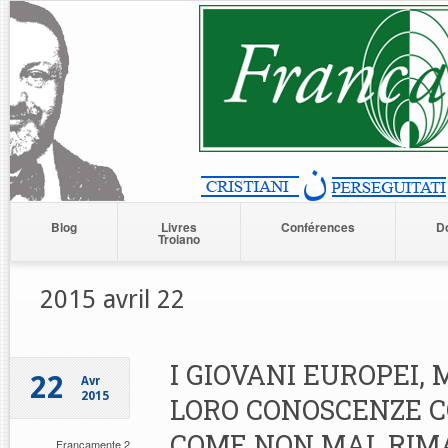
Blog
Livres
Conférences
D
Troiano
2015 avril 22
I GIOVANI EUROPEI,
22
Avr
2015
LORO CONOSCENZE C
COME NON MAI, RI
Francamente 2