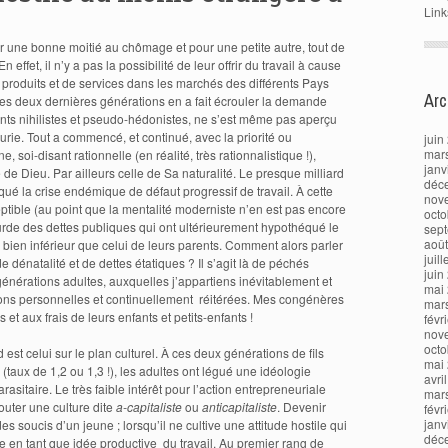
Link
r une bonne moitié au chômage et pour une petite autre, tout de
ffet, il n’y a pas la possibilité de leur offrir du travail à cause
 produits et de services dans les marchés des différents Pays
Arc
des deux dernières générations en a fait écrouler la demande
nts nihilistes et pseudo-hédonistes, ne s’est même pas aperçu
rie. Tout a commencé, et continué, avec la priorité ou
juin
mar
, soi-disant rationnelle (en réalité, très rationnalistique !),
janv
 de Dieu. Par ailleurs celle de Sa naturalité. Le presque milliard
déc
ué la crise endémique de défaut progressif de travail. À cette
nov
tible (au point que la mentalité moderniste n’en est pas encore
octo
urde des dettes publiques qui ont ultérieurement hypothéqué le
sep
aoû
 bien inférieur que celui de leurs parents. Comment alors parler
juil
 dénatalité et de dettes étatiques ? Il s’agit là de péchés
juin
énérations adultes, auxquelles j’appartiens inévitablement et
mai
ons personnelles et continuellement réitérées. Mes congénères
mar
et aux frais de leurs enfants et petits-enfants !
févr
nov
octo
 est celui sur le plan culturel. À ces deux générations de fils
mai
aux de 1,2 ou 1,3 !), les adultes ont légué une idéologie
avri
sitaire. Le très faible intérêt pour l’action entrepreneuriale
mar
outer une culture dite
a-capitaliste
ou
anticapitaliste
. Devenir
févr
janv
s soucis d’un jeune ; lorsqu’il ne cultive une attitude hostile qui
déc
ise en tant que idée productive du travail. Au premier rang de