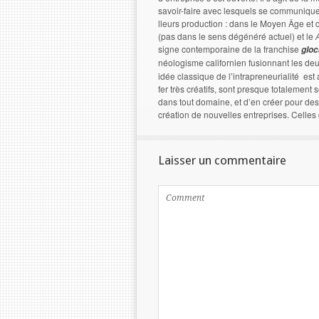
savoir-faire avec lesquels se communique 
lleurs production : dans le Moyen Âge et 
(pas dans le sens dégénéré actuel) et le
signe contemporaine de la franchise
gloc
néologisme californien fusionnant les de
idée classique de l’intrapreneurialité es
fer très créatifs, sont presque totalement
dans tout domaine, et d’en créer pour des 
création de nouvelles entreprises. Ce
Laisser un commentaire