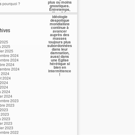
plus ou moins
s pourquoi ?
gnostiques.
Entretemps,
l’horrible
idéologie
despotique
mondialiste
continue à
hives
avancer
auprès des
masses
 2025
toujours plus
subordonnées
s 2025
dans leur
ier 2025
damnation,
embre 2024
aussi dans
embre 2024
une Eglise
hérétique si
bre 2024
bien en
tembre 2024
intermittence
t 2024
!
let 2024
 2024
 2024
s 2024
ier 2024
embre 2023
bre 2023
 2023
l 2023
s 2023
ier 2023
ier 2023
embre 2022