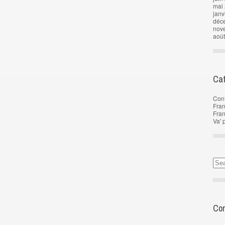
mai
janv
déc
nov
aoû
Cat
Con
Fran
Fra
Va' 
Com