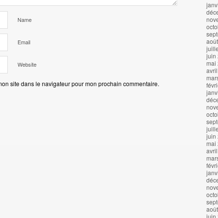
janv
déc
nov
Name
octo
sep
aoû
Email
juil
juin
mai
Website
avri
mar
mon site dans le navigateur pour mon prochain commentaire.
févr
janv
déc
nov
octo
sep
juil
juin
mai
avri
mar
févr
janv
déc
nov
octo
sep
aoû
juin