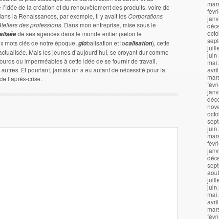
mar
l’idée de la création et du renouvèlement des produits, voire de
févr
dans la Renaissances, par exemple, il y avait les
Corporations
janv
Ateliers des professions
. Dans mon entreprise, mise sous le
déc
octo
de ses agences dans le monde entier (selon le
alisée
sep
ux mots clés de notre époque,
balisation et lo
), cette
glo
calisation
juil
t actualisée. Mais les jeunes d’aujourd’hui, se croyant dur comme
juin
 sourds ou imperméables à cette idée de se fournir de travail,
mai
autres. Et pourtant, jamais on a eu autant de nécessité pour la
avri
mar
lles de l’après-crise.
févr
janv
déc
nov
octo
sep
juin
mar
févr
janv
déc
sep
aoû
juil
juin
mai
avri
mar
févr