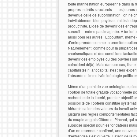
toute manifestation européenne dans la ru
propres intérêts structurels – les jeunes é
devenue celle de subordination : on ne 
inévitablement bien payés et traités indé
productivité. L’idée de devenir des entre
surcroît – même pas imaginée. À fortiori,
aussi pour les autres ! Et pourtant, même d
d’entreprendre comme la première option
Naturellement, comme pour la plupart des 
charismatiques et des conditions factuelles
devenir des employés ou des ouvriers sub
coïncident déjà). Mais dans ce cas, ils n
capitalistes ni anticapitalistes : leur exp
l’absurde et immotivée idéologie politici
Même d’un point de vue ontologique, c’est-
l’option de totale gratuité vocationnelle 
recherche de la liberté, premier objectif p
possibilité de l’obtenir constitue systémat
hiérarchisation des valeurs du travail un
jusqu’à ses règles comportementales factu
du couple anglais Gifford et Pinchot, qui
supposé spécial pour les fondateurs mais
d’un entrepreneur confirmé, une nouvelle p
d’entreprise s’est ouverte. Il s’agit de la