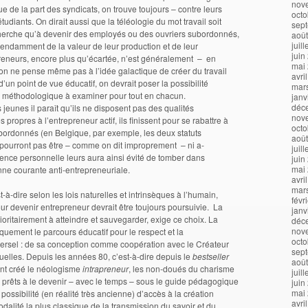
nov
e de la part des syndicats, on trouve toujours – contre leurs
octo
tudiants. On dirait aussi que la téléologie du mot travail soit
sep
cherche qu’à devenir des employés ou des ouvriers subordonnés,
aoû
juil
pendamment de la valeur de leur production et de leur
juin
preneurs, encore plus qu’écartée, n’est généralement – en
mai
 on ne pense même pas à l’idée galactique de créer du travail
avri
’un point de vue éducatif, on devrait poser la possibilité
mar
 méthodologique à examiner pour tout en chacun.
janv
déc
jeunes il paraît qu’ils ne disposent pas des qualités
nov
 propres à l’entrepreneur actif, ils finissent pour se rabattre à
octo
ordonnés (en Belgique, par exemple, les deux statuts
aoû
e pourront pas être – comme on dit improprement – ni a-
juil
érience personnelle leurs aura ainsi évité de tomber dans
juin
mai
enne courante anti-entrepreneuriale.
avri
mar
à-dire selon les lois naturelles et intrinsèques à l’humain,
févr
pour devenir entrepreneur devrait être toujours poursuivie. La
janv
rioritairement à atteindre et sauvegarder, exige ce choix. La
déc
nov
iquement le parcours éducatif pour le respect et la
octo
iversel : de sa conception comme coopération avec le Créateur
sep
elles. Depuis les années 80, c’est-à-dire depuis le
bestseller
aoû
 ont créé le néologisme
intrapreneur
, les non-doués du charisme
juil
 prêts à le devenir – avec le temps – sous le guide pédagogique
juin
mai
ossibilité (en réalité très ancienne) d’accès à la création
avri
 modalité la plus classique de la transmission du savoir et du