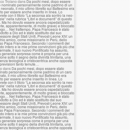
co Troiano
dans
Da pochi mesi, dopo essere
o nominato personalmente come padrino di un
 neonato, il mio ultimo libretto sul Battesimo era
to per essere anche inserito in linea. Lo
erete con il titolo “La seconsa ala sontro la neo-
le” nella rubrica “Libri e documenti” di questo
. Ma ho dovuto essere ancora ospedalizzato
nte, apparentemente, di molto grave) e bloccato
ngo… Nel frattempo, Papa Francesco è stato
ndotto a Dio ed è stato sostituito dal suo
essore degli Stati Uniti, Prevost-Leone XIV: un
hio amico, come missionario in Perù, dello
so Papa Francesco. Secondo i commenti del
o intero e le mie prime convinzioni già più che
ermate, il suo nuovo Pontificato ha assunto,
a generale sorpresa come è propria per una
ione sotto il segno della divinità trinitaria, una
enza teologica e cristocentrica anche opposta
 previsioni tanto temute…
lo
dans
Da pochi mesi, dopo essere stato
nato personalmente come padrino di un caro
ato, il mio ultimo libretto sul Battesimo era
to per essere anche inserito in linea. Lo
erete con il titolo “La seconsa ala sontro la neo-
le” nella rubrica “Libri e documenti” di questo
. Ma ho dovuto essere ancora ospedalizzato
nte, apparentemente, di molto grave) e bloccato
ngo… Nel frattempo, Papa Francesco è stato
ndotto a Dio ed è stato sostituito dal suo
essore degli Stati Uniti, Prevost-Leone XIV: un
hio amico, come missionario in Perù, dello
so Papa Francesco. Secondo i commenti del
o intero e le mie prime convinzioni già più che
ermate, il suo nuovo Pontificato ha assunto,
a generale sorpresa come è propria per una
ione sotto il segno della divinità trinitaria, una
enza teologica e cristocentrica anche opposta