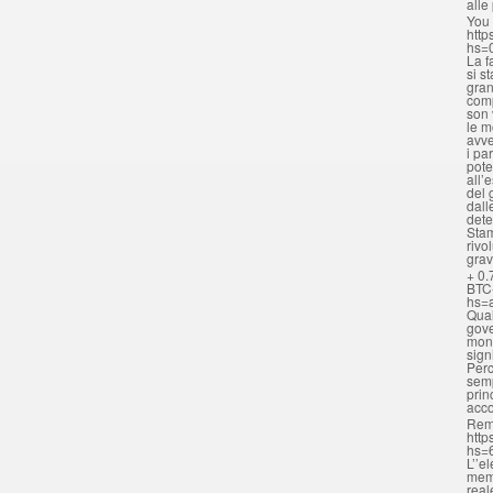
alle
You 
http
hs=
La f
si s
gran
comp
son 
le m
avve
i pa
pote
all’
del 
dall
dete
Stam
rivo
grav
+ 0.
BTC
hs=
Qual
gove
mona
sign
Perc
semp
prin
acc
Rem
http
hs=
L’’e
memo
real