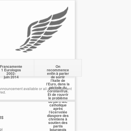
Francamente
On
1 Eurologos
recommence
2002-
enfin à parler
juin 2014
de sortir
l’Italie de
l’Euro, dans la
période du
nnouncement available or all announcement
coronavirus.
red.
Et de rouvrir
le problème
du parti laïc
catholique
après
l’écervelée
diaspore des
ns
chrétiens à
soutien des
partis
pi
bourgeois