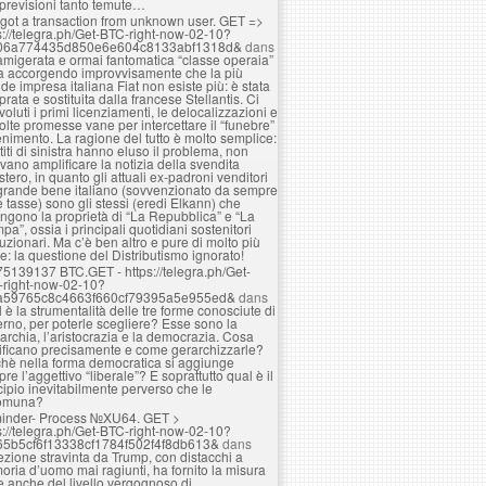
 previsioni tanto temute…
got a transaction from unknown user. GЕТ =>
s://telegra.ph/Get-BTC-right-now-02-10?
06a774435d850e6e604c8133abf1318d&
dans
amigerata e ormai fantomatica “classe operaia”
ta accorgendo improvvisamente che la più
de impresa italiana Fiat non esiste più: è stata
rata e sostituita dalla francese Stellantis. Ci
voluti i primi licenziamenti, le delocalizzazioni e
olte promesse vane per intercettare il “funebre”
nimento. La ragione del tutto è molto semplice:
rtiti di sinistra hanno eluso il problema, non
vano amplificare la notizia della svendita
estero, in quanto gli attuali ex-padroni venditori
grande bene italiano (sovvenzionato da sempre
e tasse) sono gli stessi (eredi Elkann) che
ngono la proprietà di “La Repubblica” e “La
pa”, ossia i principali quotidiani sostenitori
luzionari. Ma c’è ben altro e pure di molto più
e: la questione del Distributismo ignorato!
75139137 BTC.GET - https://telegra.ph/Get-
-right-now-02-10?
a59765c8c4663f660cf79395a5e955ed&
dans
 è la strumentalità delle tre forme conosciute di
rno, per poterle scegliere? Esse sono la
rchia, l’aristocrazia e la democrazia. Cosa
ificano precisamente e come gerarchizzarle?
hè nella forma democratica si aggiunge
re l’aggettivo “liberale”? E soprattutto qual è il
cipio inevitabilmente perverso che le
omuna?
inder- Process №XU64. GET >
s://telegra.ph/Get-BTC-right-now-02-10?
65b5cf6f13338cf1784f502f4f8db613&
dans
lezione stravinta da Trump, con distacchi a
ria d’uomo mai ragiunti, ha fornito la misura
e anche del livello vergognoso di