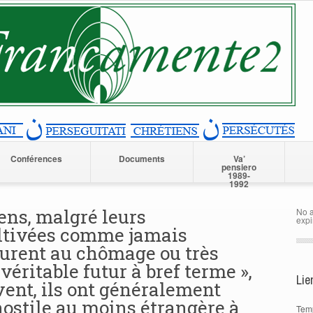
Conférences
Documents
Va’
pensiero
1989-
1992
ens, malgré leurs
No a
expi
ltivées comme jamais
urent au chômage ou très
véritable futur à bref terme »,
Lie
ent, ils ont généralement
hostile au moins étrangère à
Tem