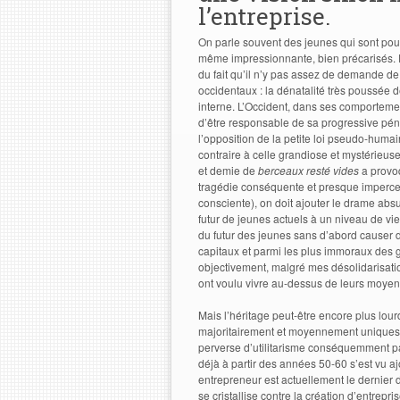
l’entreprise.
On parle souvent des jeunes qui sont pou
même impressionnante, bien précarisés. En e
du fait qu’il n’y pas assez de demande de
occidentaux : la dénatalité très poussée 
interne. L’Occident, dans ses comporteme
d’être responsable de sa progressive pénu
l’opposition de la petite loi pseudo-humaine
contraire à celle grandiose et mystérieuse
et demie de
berceaux resté vides
a provoq
tragédie conséquente et presque impercep
consciente), on doit ajouter le drame abs
futur de jeunes actuels à un niveau de vie
du futur des jeunes sans d’abord causer de
capitaux et parmi les plus immoraux des g
objectivement, malgré mes désolidarisati
ont voulu vivre au-dessus de leurs moyens 
Mais l’héritage peut-être encore plus lourd
majoritairement et moyennement uniques (t
perverse d’utilitarisme conséquemment para
déjà à partir des années 50-60 s’est vu aj
entrepreneur est actuellement le dernier de
se cristallise contre la création d’entrepr