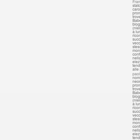
Fran
stat
caro
pron
trov
Babe
blog
(nie
a lu
rico
succ
vecc
stes
mond
conf
nell
elez
tend
alle
pao
nomi
neon
pron
trov
Babe
blog
(nie
a lu
rico
succ
vecc
stes
mond
conf
nell
elez
tend