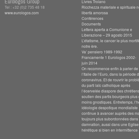
Eurologos Group
Livres Troiano
Tel : +32 (0)2 735 48 18
Ricchezza materiale e spirituale n
www.eurologos.com
libertà amorosa
Conférences
Documents
Lettera aperta a Comunione e
Liberazione – 29 agosto 2015
L’étatisme, le cancer le plus morti
notre ère.
Va’ pensiero 1989-1992
Francamente 1 Eurologos 2002-
juin 2014
On recommence enfin à parler de s
l’Italie de l’Euro, dans la période 
coronavirus. Et de rouvrir le prob
du parti laïc catholique après
l’écervelée diaspore des chrétien
soutien des partis bourgeois plus
moins gnostiques. Entretemps, l’h
idéologie despotique mondialiste
continue à avancer auprès des m
toujours plus subordonnées dans 
damnation, aussi dans une Eglise
hérétique si bien en intermittence 