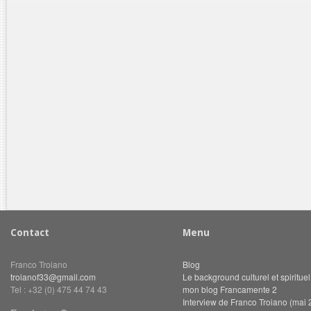
Contact
Menu
Franco Troiano
Blog
troianof33@gmail.com
Le background culturel et spiritue
Tel : +32 (0) 475 44 74 43
mon blog Francamente 2
Interview de Franco Troiano (mai 