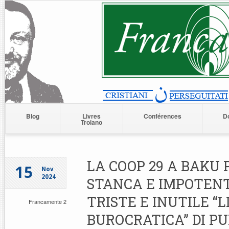
Blog
Livres
Conférences
D
Troiano
LA COOP 29 A BAKU
15
Nov
2024
STANCA E IMPOTENT
TRISTE E INUTILE “
Francamente 2
BUROCRATICA” DI P