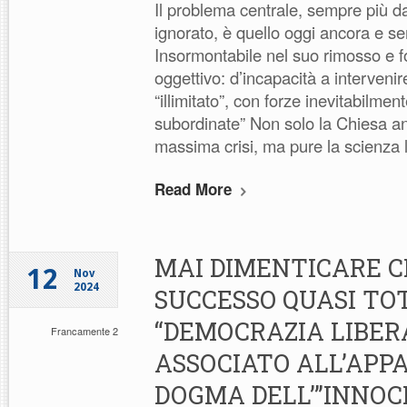
Il problema centrale, sempre più d
ignorato, è quello oggi ancora e se
Insormontabile nel suo rimosso e f
oggettivo: d’incapacità a interveni
“illimitato”, con forze inevitabilment
subordinate” Non solo la Chiesa an
massima crisi, ma pure la scienza 
Read More
MAI DIMENTICARE C
12
Nov
2024
SUCCESSO QUASI TO
“DEMOCRAZIA LIBER
Francamente 2
ASSOCIATO ALL’APP
DOGMA DELL’”INNOC