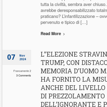
tutta la civiltà, sembra aver chiu
avrebbe deresponsabilizzato totalm
praticano? L’infantilizzazione – ovv
pervenuto e tipico di […]
Read More
L’’ELEZIONE STRAVI
07
Nov
2024
TRUMP, CON DISTACC
MEMORIA D’UOMO MA
Francamente 2
3 Comments
HA FORNITO LA MIS
ANCHE DEL LIVELL
DI PREZZOLAMENTO
DELL’IGNORANTE E 