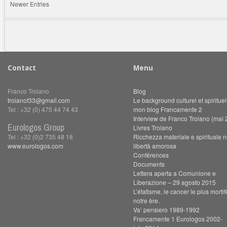
Newer Entries
Contact
Menu
Franco Troiano
Blog
troianof33@gmail.com
Le background culturel et spiritue
Tel : +32 (0) 475 44 74 43
mon blog Francamente 2
Interview de Franco Troiano (mai 
Eurologos Group
Livres Troiano
Tel : +32 (0)2 735 48 18
Ricchezza materiale e spirituale n
www.eurologos.com
libertà amorosa
Conférences
Documents
Lettera aperta a Comunione e
Liberazione – 29 agosto 2015
L’étatisme, le cancer le plus morti
notre ère.
Va’ pensiero 1989-1992
Francamente 1 Eurologos 2002-