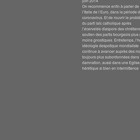
juin 2014
On recommence enfin à parler de s
l’Italie de l’Euro, dans la période 
coronavirus. Et de rouvrir le prob
du parti laïc catholique après
l’écervelée diaspore des chrétien
soutien des partis bourgeois plus
moins gnostiques. Entretemps, l’h
idéologie despotique mondialiste
continue à avancer auprès des m
toujours plus subordonnées dans 
damnation, aussi dans une Eglise
hérétique si bien en intermittence 