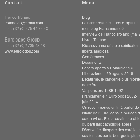
Contact
Menu
Franco Troiano
Blog
troianof33@gmail.com
Le background culturel et spiritue
Tel : +32 (0) 475 44 74 43
mon blog Francamente 2
Interview de Franco Troiano (mai 
Eurologos Group
Livres Troiano
Tel : +32 (0)2 735 48 18
Ricchezza materiale e spirituale n
www.eurologos.com
libertà amorosa
Conférences
Documents
Lettera aperta a Comunione e
Liberazione – 29 agosto 2015
L’étatisme, le cancer le plus morti
notre ère.
Va’ pensiero 1989-1992
Francamente 1 Eurologos 2002-
juin 2014
On recommence enfin à parler de s
l’Italie de l’Euro, dans la période 
coronavirus. Et de rouvrir le prob
du parti laïc catholique après
l’écervelée diaspore des chrétien
soutien des partis bourgeois plus