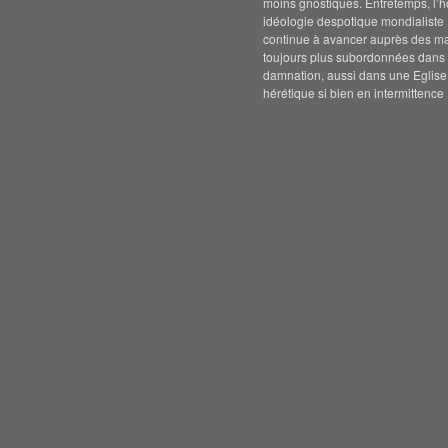
moins gnostiques. Entretemps, l’h
idéologie despotique mondialiste
continue à avancer auprès des m
toujours plus subordonnées dans 
damnation, aussi dans une Eglise
hérétique si bien en intermittence 