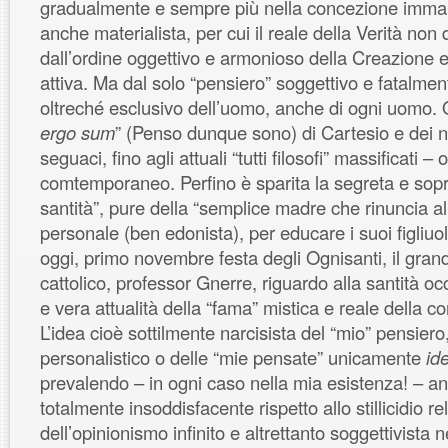
gradualmente e sempre più nella concezione immane
anche materialista, per cui il reale della Verità non
dall’ordine oggettivo e armonioso della Creazione 
attiva. Ma dal solo “pensiero” soggettivo e fatalment
oltreché esclusivo dell’uomo, anche di ogni uomo. O
ergo sum
” (Penso dunque sono) di Cartesio e dei 
seguaci, fino agli attuali “tutti filosofi” massificati 
comtemporaneo. Perfino è sparita la segreta e sopr
santità”, pure della “semplice madre che rinuncia al
personale (ben edonista), per educare i suoi figliuol
oggi, primo novembre festa degli Ognisanti, il gra
cattolico, professor Gnerre, riguardo alla santità oc
e vera attualità della “fama” mistica e reale della con
L’idea cioè sottilmente narcisista del “mio” pensiero,
personalistico o delle “mie pensate” unicamente
ide
prevalendo – in ogni caso nella mia esistenza! – a
totalmente insoddisfacente rispetto allo stillicidio rel
dell’opinionismo infinito e altrettanto soggettivis