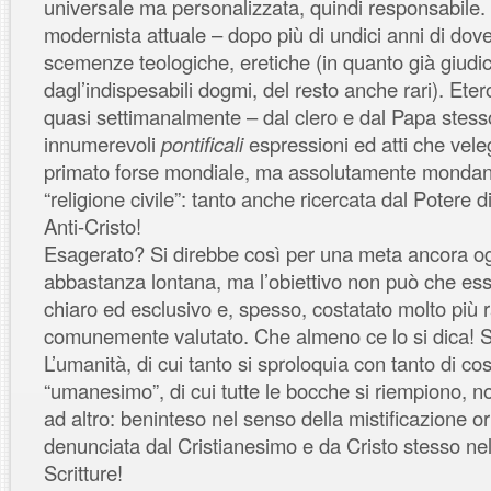
universale ma personalizzata, quindi responsabile.
modernista attuale – dopo più di undici anni di dover
scemenze teologiche, eretiche (in quanto già giudica
dagl’indispesabili dogmi, del resto anche rari). Ete
quasi settimanalmente – dal clero e dal Papa stess
innumerevoli
pontificali
espressioni ed atti che vel
primato forse mondiale, ma assolutamente mondan
“religione civile”: tanto anche ricercata dal Potere d
Anti-Cristo!
Esagerato? Si direbbe così per una meta ancora og
abbastanza lontana, ma l’obiettivo non può che ess
chiaro ed esclusivo e, spesso, costatato molto più 
comunemente valutato. Che almeno ce lo si dica! S
L’umanità, di cui tanto si sproloquia con tanto di co
“umanesimo”, di cui tutte le bocche si riempiono, 
ad altro: beninteso nel senso della mistificazione o
denunciata dal Cristianesimo e da Cristo stesso ne
Scritture!