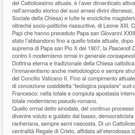
del Cattolicesimo attuale, è l’aver dimenticato att
nell’armadio storico dei suoi arnesi divini dismessi,
Sociale della Chiesa) e tutte le encicliche magister
oltreché socio-politiche riassuntive, di Leone XIII. C
Papi che hanno preceduto Papa san Giovanni XXIII. I
stato l’abbandono fino a quello totale attuale, dopo 
suprema di Papa san Pio X del 1907, la
Pascendi D
contro il modernismo ormai in generale consapevol
Dottrina eterna e tradizionale della Chiesa cattolic
l’immanentismo anche metodologico e sempre stru
del Concilio Vaticano II. Fino al compimento attuale,
di concezione cosiddetta “teologica popolare” sud
Francesco: nella totale e compiuta apostasia intern
totale modernismo pseudo-romano.
Quello ormai detto sinodale, del continuo processo 
divenire voluto e guidato dal basso, democraticista
ranheriana, sempre semi nascosta. Di un Cattolice
centralità Regale di Cristo, affidata all’eterodossa 