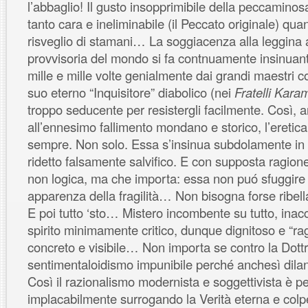
l’abbaglio! Il gusto insopprimibile della peccaminos
tanto cara e ineliminabile (il Peccato originale) quan
risveglio di stamani… La soggiacenza alla leggina a
provvisoria del mondo si fa contnuamente insinuan
mille e mille volte genialmente dai grandi maestri 
suo eterno “Inquisitore” diabolico (nei
Fratelli Kar
troppo seducente per resistergli facilmente. Così, a
all’ennesimo fallimento mondano e storico, l’eretica
sempre. Non solo. Essa s’insinua subdolamente in
ridetto falsamente salvifico. E con supposta ragio
non logica, ma che importa: essa non puó sfuggire 
apparenza della fragilità… Non bisogna forse ribell
E poi tutto ‘sto… Mistero incombente su tutto, inac
spirito minimamente critico, dunque dignitoso e “r
concreto e visibile… Non importa se contro la Dott
sentimentaloidismo impunibile perché anchesì dila
Così il razionalismo modernista e soggettivista è p
implacabilmente surrogando la Verità eterna e colpe