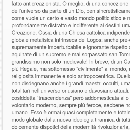
fatto anticreazionista. O meglio, di una concezion
dell’universo da parte di un Dio, ben sincretisticam
come vuole un certo e vasto mondo politicistico e
profondamente distratto e indifferente ai destini u
Creazione. Ossia di una Chiesa cattolica indipenden
globale metafisica intrinseca del Logos: anche pre-c
supremamente imperturbabile e ignorante rispetto a
aquinate di un supremo e mai sorpassato san To
grandissimo non solo medievale! In breve, di un Ca
più Regale, ma sottomesso “civilmente” al mondo, a
religiosità immanente e solo antropocentrica. Quel
non disdegnano anche i grandi maestri occulti, um
totalitari nell’universo onusiano e davosiano attuali.
cosiddetta “trascendenza” però addomesticata allo
volontario moderno, sempre più feroce, sebbene no
umano. Esso è ormai quasi completamente e totalme
modo globale dalla nuova ideologia tirannica di tutti
dolcemente dispotici della modernità rivoluzionari