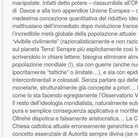
manipolate. Infatti detto potere – riassumibile all
di Davos e alla loro appendice Unione Europea – co
medesima concezione quantitativa del riduttivo ide
malthusiano dell’immediato dopo rivoluzione france
l’incredibile metà globale della popolazione attuale 
“vivibile civilmente” (razionalisticamente e non raz
sul pianeta Terra! Sempre più esplicitamente così l
scrivendolo in chiare lettere: bisogna eliminare alm
popolazione mondiale (!), sia con guerre (anche nuc
ipocritamente “tattiche” o
limitate
…), e sia con epid
intercontinentali e colossali. Senza parlare qui del
monetarie, strutturalmente già concepite a priori… 
come lo sta facendo egregiamente l’Osservatorio V
Il resto dell’ideologia mondialista, naturalmente eu
pura e semplice conseguenza applicativa e mortifer
Oltrehé dispotica e falsamente aristocratica… La C
Chiesa cattolica attuale erroneamente gerarchica ri
concetto essenziale di Autorità sempre divina (se n