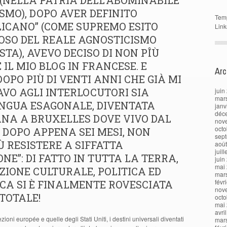
(NELLA PATRIA DELL’ABOMINABILE
SMO), DOPO AVER DEFINITO
Tem
ICANO” (COME SUPREMO ESITO
Link
OSO DEL REALE AGNOSTICISMO
TA), AVEVO DECISO DI NON PÎÙ
 IL MIO BLOG IN FRANCESE. E
Arc
DOPO PIÙ DI VENTI ANNI CHE GIÀ MI
AVO AGLI INTERLOCUTORI SIA
juin
mar
INGUA ESAGONALE, DIVENTATA
janv
déc
ANA A BRUXELLES DOVE VIVO DAL
nov
octo
A DOPO APPENA SEI MESI, NON
sep
Ù RESISTERE A SIFFATTA
aoû
juil
ONE”: DI FATTO IN TUTTA LA TERRA,
juin
mai
ZIONE CULTURALE, POLITICA ED
mar
févr
CA SI È FINALMENTE ROVESCIATA
nov
TOTALE!
octo
mai
avri
zioni europée e quelle degli Stati Uniti, i destini universali diventati
mar