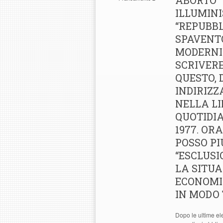
ABORTO” 
ILLUMINI
“REPUBBL
SPAVENT
MODERNIS
SCRIVERE
QUESTO, 
INDIRIZZ
NELLA L
QUOTIDI
1977. OR
POSSO PI
“ESCLUSI
LA SITUA
ECONOMI
IN MODO 
Dopo le ultime ele