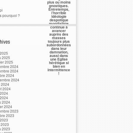
plus ou moins
gnostiques.
Entretemps,
pi
l’horrible
s pourquoi ?
idéologie
despotique
mondialiste
continue à
avancer
auprès des
masses
hives
toujours plus
subordonnées
dans leur
damnation,
 2025
aussi dans
s 2025
une Eglise
ier 2025
hérétique si
bien en
embre 2024
intermittence
embre 2024
!
bre 2024
tembre 2024
t 2024
let 2024
 2024
 2024
s 2024
ier 2024
embre 2023
bre 2023
 2023
l 2023
s 2023