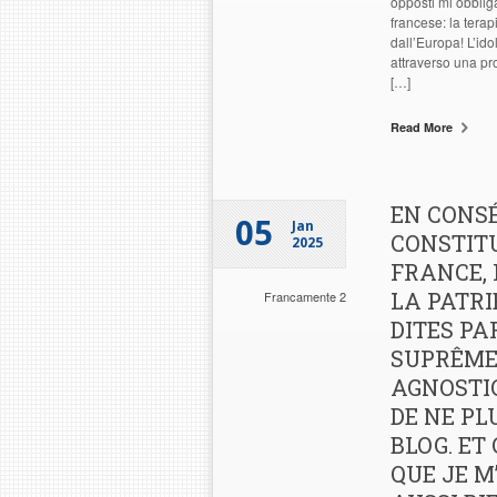
opposti mi obblig
francese: la tera
dall’Europa! L’id
attraverso una p
[…]
Read More
EN CONSÉ
05
Jan
CONSTITU
2025
FRANCE, 
LA PATRI
Francamente 2
DITES PA
SUPRÊME
AGNOSTIC
DE NE PL
BLOG. ET
QUE JE 