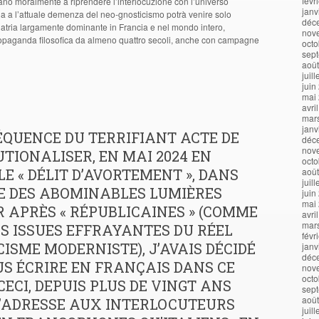
févr
ano moralmente a riprendere l’interlocuzione con l’universo
janv
pia a l’attuale demenza del neo-gnosticismo potrà venire solo
déc
olatria largamente dominante in Francia e nel mondo intero,
nov
ropaganda filosofica da almeno quattro secoli, anche con campagne
octo
sep
aoû
juil
juin
mai
avri
mar
janv
QUENCE DU TERRIFIANT ACTE DE
déc
nov
TIONALISER, EN MAI 2024 EN
octo
LE « DÉLIT D’AVORTEMENT », DANS
aoû
juil
E DES ABOMINABLES LUMIÈRES
juin
mai
R APRÈS « RÉPUBLICAINES » (COMME
avri
mar
S ISSUES EFFRAYANTES DU RÉEL
févr
ISME MODERNISTE), J’AVAIS DÉCIDÉ
janv
déc
US ÉCRIRE EN FRANÇAIS DANS CE
nov
octo
 CECI, DEPUIS PLUS DE VINGT ANS
sep
aoû
M’ADRESSE AUX INTERLOCUTEURS
juil