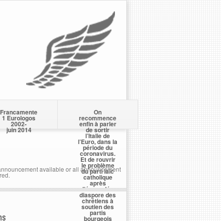
Francamente
On
1 Eurologos
recommence
2002-
enfin à parler
juin 2014
de sortir
l’Italie de
l’Euro, dans la
période du
coronavirus.
Et de rouvrir
le problème
nnouncement available or all announcement
du parti laïc
red.
catholique
après
l’écervelée
diaspore des
chrétiens à
soutien des
partis
ns
bourgeois