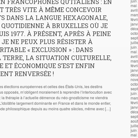
EN FRANCOPHONES QU’ITALIENS : EN
juin
mai
T TRÈS VITE À MÊME CONCEVOIR
avri
mar
TS DANS LA LANGUE HEXAGONALE,
févr
janv
 QUOTIDIENNE À BRUXELLES OÙ JE
déc
UIS 1977. À PRÉSENT, APRÈS À PEINE
octo
sep
, JE NE PEUX PLUS RÉSISTER À
juil
juin
RITABLE « EXCLUSION » : DANS
mai
 TERRE, LA SITUATION CULTURELLE,
avri
mar
E ET ÉCONOMIQUE S’EST ENFIN
févr
janv
ENT RENVERSÉE !
déc
nov
octo
es élections européennes et celles des États-Unis, les destins
sep
s opposés, m’obligent moralement à reprendre l’interlocution avec
juin
s : la thérapie à l’actuelle démence du néo-gnosticisme ne viendra
mar
févr
L’idolâtrie largement dominante en France et dans le monde entier,
janv
de philosophique depuis au moins quatre siècles, même avec […]
déc
sep
aoû
juil
juin
mai