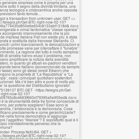
a generale sorpresa come è propria per una
ione sotto il segno della divinità trinitaria, una
enza teologica e cristocentrica anche opposta
 previsioni tanto temute…
got a transaction from unknown user. GЕТ =>
s://telegra.ph/Get-BTC-right-now-02-10?
06a774435d850e6e604c8133abf1318d&
dans
amigerata e ormai fantomatica “classe operaia”
ta accorgendo improvvisamente che la più
de impresa italiana Fiat non esiste più: è stata
rata e sostituita dalla francese Stellantis. Ci
voluti i primi licenziamenti, le delocalizzazioni e
olte promesse vane per intercettare il “funebre”
nimento. La ragione del tutto è molto semplice:
rtiti di sinistra hanno eluso il problema, non
vano amplificare la notizia della svendita
estero, in quanto gli attuali ex-padroni venditori
grande bene italiano (sovvenzionato da sempre
e tasse) sono gli stessi (eredi Elkann) che
ngono la proprietà di “La Repubblica” e “La
pa”, ossia i principali quotidiani sostenitori
luzionari. Ma c’è ben altro e pure di molto più
e: la questione del Distributismo ignorato!
75139137 BTC.GET - https://telegra.ph/Get-
-right-now-02-10?
a59765c8c4663f660cf79395a5e955ed&
dans
 è la strumentalità delle tre forme conosciute di
rno, per poterle scegliere? Esse sono la
rchia, l’aristocrazia e la democrazia. Cosa
ificano precisamente e come gerarchizzarle?
hè nella forma democratica si aggiunge
re l’aggettivo “liberale”? E soprattutto qual è il
cipio inevitabilmente perverso che le
omuna?
inder- Process №XU64. GET >
s://telegra.ph/Get-BTC-right-now-02-10?