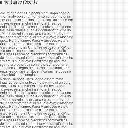
mentaires récents
co Troiano
dans
Da pochi mesi, dopo essere
o nominato personalmente come padrino di un
 neonato, il mio ultimo libretto sul Battesimo era
to per essere anche inserito in linea. Lo
erete con il titolo “La seconsa ala sontro la neo-
le” nella rubrica “Libri e documenti” di questo
. Ma ho dovuto essere ancora ospedalizzato
nte, apparentemente, di molto grave) e bloccato
ngo… Nel frattempo, Papa Francesco è stato
ndotto a Dio ed è stato sostituito dal suo
essore degli Stati Uniti, Prevost-Leone XIV: un
hio amico, come missionario in Perù, dello
so Papa Francesco. Secondo i commenti del
o intero e le mie prime convinzioni già più che
ermate, il suo nuovo Pontificato ha assunto,
a generale sorpresa come è propria per una
ione sotto il segno della divinità trinitaria, una
enza teologica e cristocentrica anche opposta
 previsioni tanto temute…
lo
dans
Da pochi mesi, dopo essere stato
nato personalmente come padrino di un caro
ato, il mio ultimo libretto sul Battesimo era
to per essere anche inserito in linea. Lo
erete con il titolo “La seconsa ala sontro la neo-
le” nella rubrica “Libri e documenti” di questo
. Ma ho dovuto essere ancora ospedalizzato
nte, apparentemente, di molto grave) e bloccato
ngo… Nel frattempo, Papa Francesco è stato
ndotto a Dio ed è stato sostituito dal suo
essore degli Stati Uniti, Prevost-Leone XIV: un
hio amico, come missionario in Perù, dello
so Papa Francesco. Secondo i commenti del
o intero e le mie prime convinzioni già più che
ermate, il suo nuovo Pontificato ha assunto,