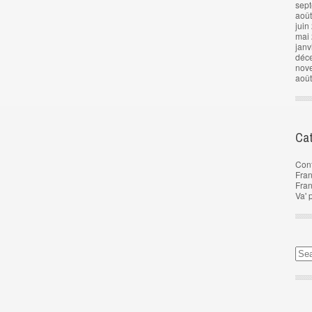
sep
aoû
juin
mai
janv
déc
nov
aoû
Cat
Con
Fran
Fra
Va' 