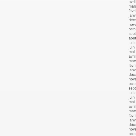
avri
mar
févr
janv
déc
nov
octo
sep
aoû
juil
juin
mai
avri
mar
févr
janv
déc
nov
octo
sep
juil
juin
mai
avri
mar
févr
janv
déc
nov
octo