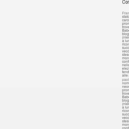
Com
Fran
stat
caro
pron
trov
Babe
blog
(nie
a lu
rico
succ
vecc
stes
mond
conf
nell
elez
tend
alle
pao
nomi
neon
pron
trov
Babe
blog
(nie
a lu
rico
succ
vecc
stes
mond
conf