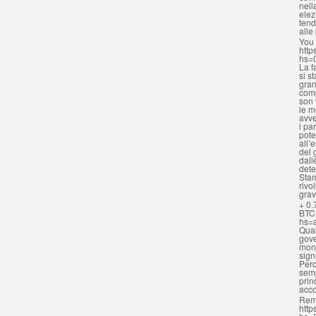
nell
elez
tend
alle
You 
http
hs=
La f
si s
gran
comp
son 
le m
avve
i pa
pote
all’
del 
dall
dete
Stam
rivo
grav
+ 0.
BTC
hs=
Qual
gove
mona
sign
Perc
semp
prin
acc
Rem
http