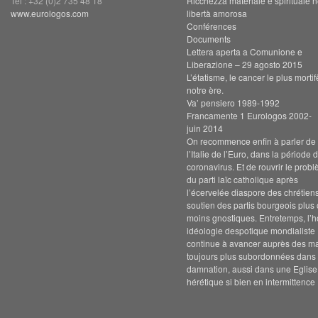
Tel : +32 (0)2 735 48 18
Ricchezza materiale e spirituale n
www.eurologos.com
libertà amorosa
Conférences
Documents
Lettera aperta a Comunione e
Liberazione – 29 agosto 2015
L’étatisme, le cancer le plus morti
notre ère.
Va’ pensiero 1989-1992
Francamente 1 Eurologos 2002-
juin 2014
On recommence enfin à parler de s
l’Italie de l’Euro, dans la période 
coronavirus. Et de rouvrir le prob
du parti laïc catholique après
l’écervelée diaspore des chrétien
soutien des partis bourgeois plus
moins gnostiques. Entretemps, l’h
idéologie despotique mondialiste
continue à avancer auprès des m
toujours plus subordonnées dans 
damnation, aussi dans une Eglise
hérétique si bien en intermittence 