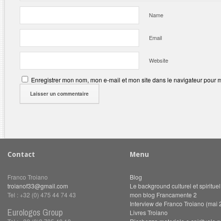
Name
Email
Website
Enregistrer mon nom, mon e-mail et mon site dans le navigateur pour
Contact
Menu
Franco Troiano
Blog
troianof33@gmail.com
Le background culturel et spiritue
Tel : +32 (0) 475 44 74 43
mon blog Francamente 2
Interview de Franco Troiano (mai 
Eurologos Group
Livres Troiano