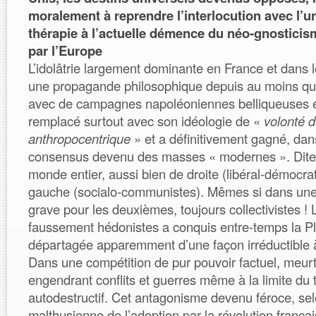
moralement à reprendre l’interlocution avec l’un
thérapie à l’actuelle démence du néo-gnosticis
par l’Europe
L’idolâtrie largement dominante en France et dans 
une propagande philosophique depuis au moins qu
avec de campagnes napoléoniennes belliqueuses e
remplacé surtout avec son idéologie de «
volonté 
anthropocentrique
» et a définitivement gagné, dans
consensus devenu des masses « modernes ». Dite
monde entier, aussi bien de droite (libéral-démocra
gauche (socialo-communistes). Mêmes si dans une
grave pour les deuxièmes, toujours collectivistes ! L
faussement hédonistes a conquis entre-temps la Pl
départagée apparemment d’une façon irréductible à
Dans une compétition de pur pouvoir factuel, meurtr
engendrant conflits et guerres même à la limite du
autodestructif. Cet antagonisme devenu féroce, selo
malthusienne de l’adoption par la révolution franç