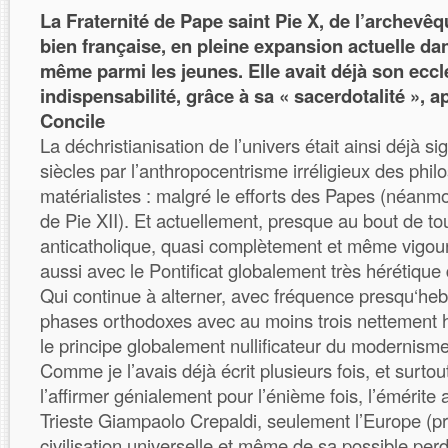
La Fraternité de Pape saint Pie X, de l’archevêq
bien française, en pleine expansion actuelle da
même parmi les jeunes. Elle avait déjà son eccl
indispensabilité, grâce à sa « sacerdotalité », a
Concile
La déchristianisation de l’univers était ainsi déjà s
siècles par l’anthropocentrisme irréligieux des phi
matérialistes : malgré le efforts des Papes (néanmo
de Pie XII). Et actuellement, presque au bout de to
anticatholique, quasi complètement et même vigou
aussi avec le Pontificat globalement très hérétique
Qui continue à alterner, avec fréquence presqu‘h
phases orthodoxes avec au moins trois nettement 
le principe globalement nullificateur du modernisme
Comme je l’avais déjà écrit plusieurs fois, et surt
l’affirmer génialement pour l’énième fois, l’émérit
Trieste Giampaolo Crepaldi, seulement l’Europe (pr
civilisation universelle et même de sa possible perd