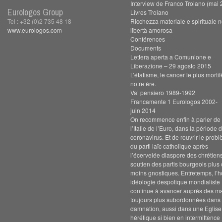
Interview de Franco Troiano (mai 
Eurologos Group
Livres Troiano
Tel : +32 (0)2 735 48 18
Ricchezza materiale e spirituale n
www.eurologos.com
libertà amorosa
Conférences
Documents
Lettera aperta a Comunione e
Liberazione – 29 agosto 2015
L’étatisme, le cancer le plus morti
notre ère.
Va’ pensiero 1989-1992
Francamente 1 Eurologos 2002-
juin 2014
On recommence enfin à parler de s
l’Italie de l’Euro, dans la période 
coronavirus. Et de rouvrir le prob
du parti laïc catholique après
l’écervelée diaspore des chrétien
soutien des partis bourgeois plus
moins gnostiques. Entretemps, l’h
idéologie despotique mondialiste
continue à avancer auprès des m
toujours plus subordonnées dans 
damnation, aussi dans une Eglise
hérétique si bien en intermittence 