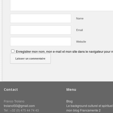
Name
Email
Website
Enregistrer mon nom, mon e-mail et mon site dans le navigateur pour
Contact
Menu
Franco Troiano
Blog
troianof33@gmail.com
Le background culturel et spiritue
Tel : +32 (0) 475 44 74 43
mon blog Francamente 2