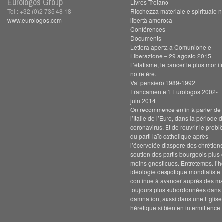
Eurologos Group
Livres Troiano
Tel : +32 (0)2 735 48 18
Ricchezza materiale e spirituale n
www.eurologos.com
libertà amorosa
Conférences
Documents
Lettera aperta a Comunione e
Liberazione – 29 agosto 2015
L’étatisme, le cancer le plus morti
notre ère.
Va’ pensiero 1989-1992
Francamente 1 Eurologos 2002-
juin 2014
On recommence enfin à parler de s
l’Italie de l’Euro, dans la période 
coronavirus. Et de rouvrir le prob
du parti laïc catholique après
l’écervelée diaspore des chrétien
soutien des partis bourgeois plus
moins gnostiques. Entretemps, l’h
idéologie despotique mondialiste
continue à avancer auprès des m
toujours plus subordonnées dans 
damnation, aussi dans une Eglise
hérétique si bien en intermittence 