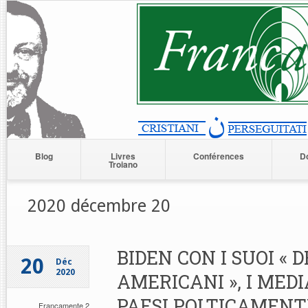
Blog
Livres
Conférences
D
Troiano
2020 décembre 20
BIDEN CON I SUOI «
20
Déc
2020
AMERICANI », I MEDI
PAESI POLTICAMENT
Francamente 2