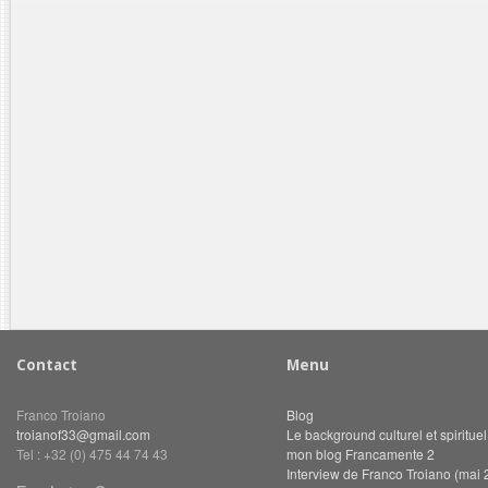
Contact
Menu
Franco Troiano
Blog
troianof33@gmail.com
Le background culturel et spiritue
Tel : +32 (0) 475 44 74 43
mon blog Francamente 2
Interview de Franco Troiano (mai 