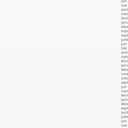
juin
mai
avri
mar
févr
janv
déc
octo
sep
juil
juin
mai
avri
mar
févr
janv
déc
nov
octo
sep
juin
mar
févr
janv
déc
sep
aoû
juil
juin
mai