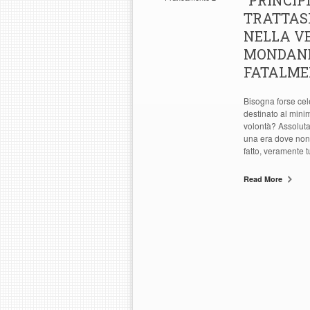
“PRINCIP
TRATTASI
NELLA VE
MONDANE
FATALMEN
Bisogna forse cel
destinato al mini
volontà? Assolutam
una era dove non s
fatto, veramente tu
Read More