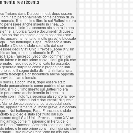
mentaires récents
co Troiano
dans
Da pochi mesi, dopo essere
o nominato personalmente come padrino di un
 neonato, il mio ultimo libretto sul Battesimo era
to per essere anche inserito in linea. Lo
erete con il titolo “La seconsa ala sontro la neo-
le” nella rubrica “Libri e documenti” di questo
. Ma ho dovuto essere ancora ospedalizzato
nte, apparentemente, di molto grave) e bloccato
ngo… Nel frattempo, Papa Francesco è stato
ndotto a Dio ed è stato sostituito dal suo
essore degli Stati Uniti, Prevost-Leone XIV: un
hio amico, come missionario in Perù, dello
so Papa Francesco. Secondo i commenti del
o intero e le mie prime convinzioni già più che
ermate, il suo nuovo Pontificato ha assunto,
a generale sorpresa come è propria per una
ione sotto il segno della divinità trinitaria, una
enza teologica e cristocentrica anche opposta
 previsioni tanto temute…
lo
dans
Da pochi mesi, dopo essere stato
nato personalmente come padrino di un caro
ato, il mio ultimo libretto sul Battesimo era
to per essere anche inserito in linea. Lo
erete con il titolo “La seconsa ala sontro la neo-
le” nella rubrica “Libri e documenti” di questo
. Ma ho dovuto essere ancora ospedalizzato
nte, apparentemente, di molto grave) e bloccato
ngo… Nel frattempo, Papa Francesco è stato
ndotto a Dio ed è stato sostituito dal suo
essore degli Stati Uniti, Prevost-Leone XIV: un
hio amico, come missionario in Perù, dello
so Papa Francesco. Secondo i commenti del
o intero e le mie prime convinzioni già più che
ermate, il suo nuovo Pontificato ha assunto,