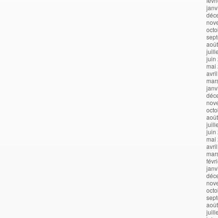
févr
janv
déc
nov
octo
sep
aoû
juil
juin
mai
avri
mar
janv
déc
nov
octo
aoû
juil
juin
mai
avri
mar
févr
janv
déc
nov
octo
sep
aoû
juil