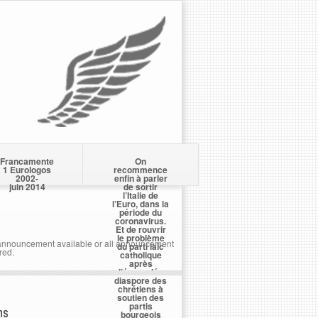
Francamente
On
1 Eurologos
recommence
2002-
enfin à parler
juin 2014
de sortir
l’Italie de
l’Euro, dans la
période du
coronavirus.
Et de rouvrir
le problème
nnouncement available or all announcement
du parti laïc
red.
catholique
après
l’écervelée
diaspore des
chrétiens à
soutien des
partis
ns
bourgeois