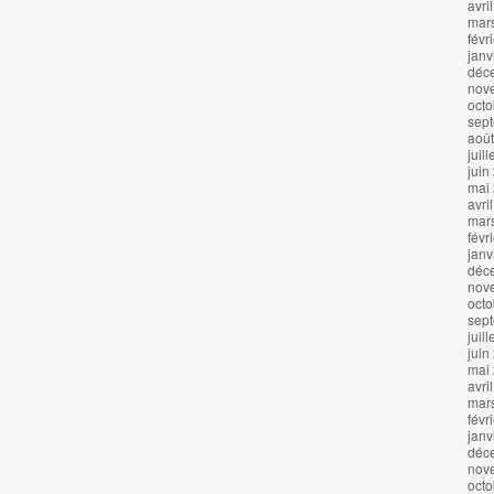
avri
mar
févr
janv
déc
nov
octo
sep
aoû
juil
juin
mai
avri
mar
févr
janv
déc
nov
octo
sep
juil
juin
mai
avri
mar
févr
janv
déc
nov
octo