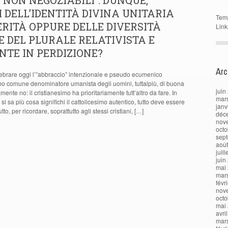
I NON NEGOZIABILI”. DUNQUE,
 DELL’IDENTITÀ DIVINA UNITARIA
Tem
RITÀ OPPURE DELLE DIVERSITÀ
Link
 DEL PLURALE RELATIVISTA E
TE IN PERDIZIONE?
Arc
ebrare oggi l’”abbraccio” intenzionale e pseudo ecumenico
mo comune denominatore umanista degli uomini, tuttalpiù, di buona
juin
ente no: il cristianesimo ha prioritariamente tutt’altro da fare. In
mar
i sa più cosa significhi il cattolicesimo autentico, tutto deve essere
janv
tto, per ricordare, soprattutto agli stessi cristiani, […]
déc
nov
octo
sep
aoû
juil
juin
mai
mar
févr
nov
octo
mai
avri
mar