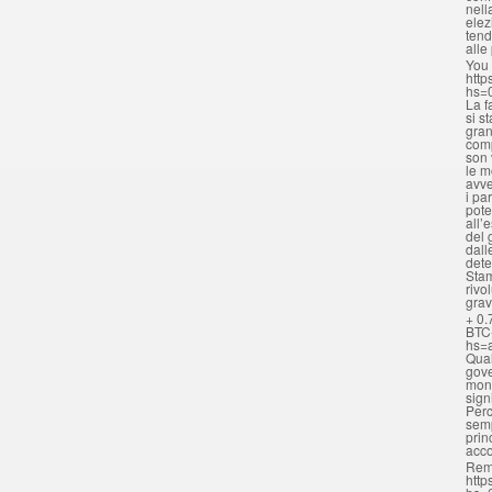
nell
elez
tend
alle
You 
http
hs=
La f
si s
gran
comp
son 
le m
avve
i pa
pote
all’
del 
dall
dete
Stam
rivo
grav
+ 0.
BTC
hs=
Qual
gove
mona
sign
Perc
semp
prin
acc
Rem
http