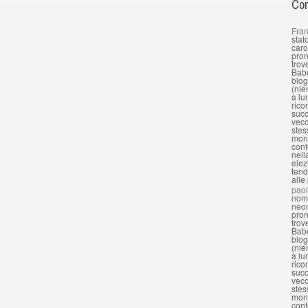
Com
Fran
stat
caro
pron
trov
Babe
blog
(nie
a lu
rico
succ
vecc
stes
mond
conf
nell
elez
tend
alle
pao
nomi
neon
pron
trov
Babe
blog
(nie
a lu
rico
succ
vecc
stes
mond
conf