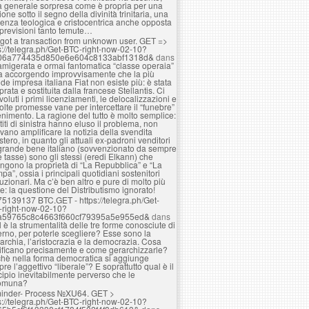
a generale sorpresa come è propria per una
ione sotto il segno della divinità trinitaria, una
enza teologica e cristocentrica anche opposta
 previsioni tanto temute…
got a transaction from unknown user. GЕТ =>
s://telegra.ph/Get-BTC-right-now-02-10?
06a774435d850e6e604c8133abf1318d&
dans
amigerata e ormai fantomatica “classe operaia”
ta accorgendo improvvisamente che la più
de impresa italiana Fiat non esiste più: è stata
rata e sostituita dalla francese Stellantis. Ci
voluti i primi licenziamenti, le delocalizzazioni e
olte promesse vane per intercettare il “funebre”
nimento. La ragione del tutto è molto semplice:
rtiti di sinistra hanno eluso il problema, non
vano amplificare la notizia della svendita
estero, in quanto gli attuali ex-padroni venditori
grande bene italiano (sovvenzionato da sempre
e tasse) sono gli stessi (eredi Elkann) che
ngono la proprietà di “La Repubblica” e “La
pa”, ossia i principali quotidiani sostenitori
luzionari. Ma c’è ben altro e pure di molto più
e: la questione del Distributismo ignorato!
75139137 BTC.GET - https://telegra.ph/Get-
-right-now-02-10?
a59765c8c4663f660cf79395a5e955ed&
dans
 è la strumentalità delle tre forme conosciute di
rno, per poterle scegliere? Esse sono la
rchia, l’aristocrazia e la democrazia. Cosa
ificano precisamente e come gerarchizzarle?
hè nella forma democratica si aggiunge
re l’aggettivo “liberale”? E soprattutto qual è il
cipio inevitabilmente perverso che le
omuna?
inder- Process №XU64. GET >
s://telegra.ph/Get-BTC-right-now-02-10?