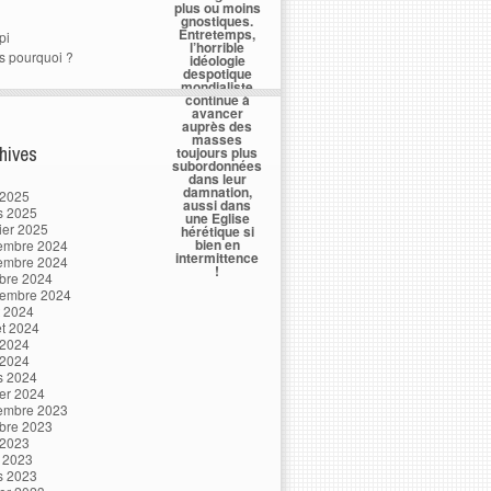
plus ou moins
gnostiques.
Entretemps,
pi
l’horrible
s pourquoi ?
idéologie
despotique
mondialiste
continue à
avancer
auprès des
masses
hives
toujours plus
subordonnées
dans leur
damnation,
 2025
aussi dans
s 2025
une Eglise
ier 2025
hérétique si
bien en
embre 2024
intermittence
embre 2024
!
bre 2024
tembre 2024
t 2024
let 2024
 2024
 2024
s 2024
ier 2024
embre 2023
bre 2023
 2023
l 2023
s 2023