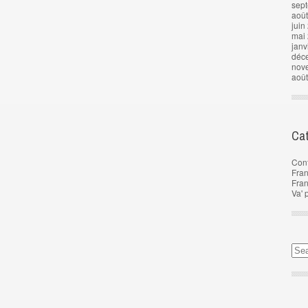
sep
aoû
juin
mai
janv
déc
nov
aoû
Cat
Con
Fran
Fra
Va' 