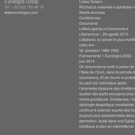
Eurologos Group
Livres Troiano
Tel : +32 (0)2 735 48 18
Ricchezza materiale e spirituale n
www.eurologos.com
libertà amorosa
Conférences
Documents
Lettera aperta a Comunione e
Liberazione – 29 agosto 2015
L’étatisme, le cancer le plus morti
notre ère.
Va’ pensiero 1989-1992
Francamente 1 Eurologos 2002-
juin 2014
On recommence enfin à parler de s
l’Italie de l’Euro, dans la période 
coronavirus. Et de rouvrir le prob
du parti laïc catholique après
l’écervelée diaspore des chrétien
soutien des partis bourgeois plus
moins gnostiques. Entretemps, l’h
idéologie despotique mondialiste
continue à avancer auprès des m
toujours plus subordonnées dans 
damnation, aussi dans une Eglise
hérétique si bien en intermittence 