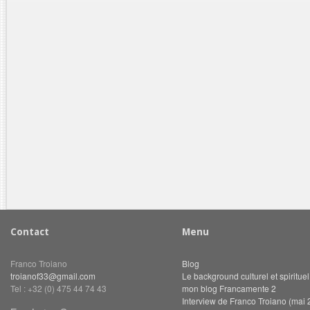
Contact
Menu
Franco Troiano
Blog
troianof33@gmail.com
Le background culturel et spiritue
Tel : +32 (0) 475 44 74 43
mon blog Francamente 2
Interview de Franco Troiano (mai 