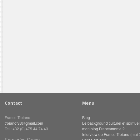
Contact
Menu
Franco Troiano
Blog
troianof33@gmail.com
Le background culturel et spiritue
Tel : +32 (0) 475 44 74 43
mon blog Francamente 2
Interview de Franco Troiano (mai 
Eurologos Group
Livres Troiano