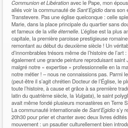
Communion et Libération
avec le Pape, mon épou
allés voir la communauté de
Sant’Egidio
dans son é
Transtevere. Pas une église quelconque : celle spl
Marie, dans la place principale du quartier sans dou
et fameux de la
ville éternelle
. L’église est la plus 
capitale, la première paroisse prestigieuse romaine 
remontant au début du deuxième siècle ! Un vérit
d’innombrables trésors même de l’histoire de l’art 
également une grande peinture reproduisant saint
malgré notre « expertise » professionnelle en la mat
notre métier ! – nous ne connaissions pas. Parmi l
(peut-être il s’agit chrétien Docteur de l’Église, le 
toute l’histoire, à cause et grâce à sa première trad
latin du quatrième siècle, la
Vulgata
), le saint poly
avait même fondé plusieurs monastères en Terre 
La communauté internationale de
Sant’Egidio
s’y r
20h30 pour prier et chanter avec deux livres édité
mouvement : un psautier culturellement bien introd