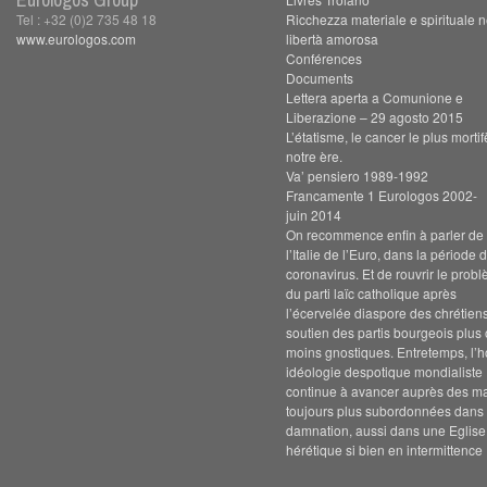
Tel : +32 (0)2 735 48 18
Ricchezza materiale e spirituale n
www.eurologos.com
libertà amorosa
Conférences
Documents
Lettera aperta a Comunione e
Liberazione – 29 agosto 2015
L’étatisme, le cancer le plus morti
notre ère.
Va’ pensiero 1989-1992
Francamente 1 Eurologos 2002-
juin 2014
On recommence enfin à parler de s
l’Italie de l’Euro, dans la période 
coronavirus. Et de rouvrir le prob
du parti laïc catholique après
l’écervelée diaspore des chrétien
soutien des partis bourgeois plus
moins gnostiques. Entretemps, l’h
idéologie despotique mondialiste
continue à avancer auprès des m
toujours plus subordonnées dans 
damnation, aussi dans une Eglise
hérétique si bien en intermittence 