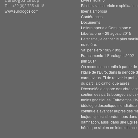
Tel : +32 (0)2 735 48 18
Ricchezza materiale e spirituale n
www.eurologos.com
libertà amorosa
Conférences
Documents
Lettera aperta a Comunione e
Liberazione – 29 agosto 2015
L’étatisme, le cancer le plus morti
notre ère.
Va’ pensiero 1989-1992
Francamente 1 Eurologos 2002-
juin 2014
On recommence enfin à parler de s
l’Italie de l’Euro, dans la période 
coronavirus. Et de rouvrir le prob
du parti laïc catholique après
l’écervelée diaspore des chrétien
soutien des partis bourgeois plus
moins gnostiques. Entretemps, l’h
idéologie despotique mondialiste
continue à avancer auprès des m
toujours plus subordonnées dans 
damnation, aussi dans une Eglise
hérétique si bien en intermittence 