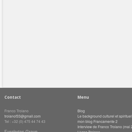
Contact
Menu
Franco Troiano
Blog
troianof33@gmail.com
Le background culturel et spiritue
Tel : +32 (0) 475 44 74 43
mon blog Francamente 2
Interview de Franco Troiano (mai 
Eurologos Group
Livres Troiano