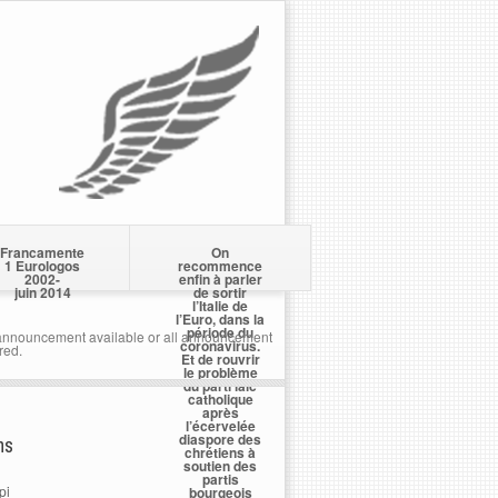
Francamente
On
1 Eurologos
recommence
2002-
enfin à parler
juin 2014
de sortir
l’Italie de
l’Euro, dans la
période du
nnouncement available or all announcement
coronavirus.
red.
Et de rouvrir
le problème
du parti laïc
catholique
après
l’écervelée
diaspore des
ns
chrétiens à
soutien des
partis
pi
bourgeois