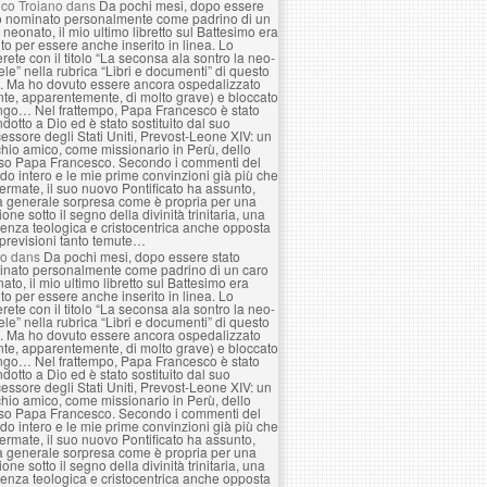
co Troiano
dans
Da pochi mesi, dopo essere
o nominato personalmente come padrino di un
 neonato, il mio ultimo libretto sul Battesimo era
to per essere anche inserito in linea. Lo
erete con il titolo “La seconsa ala sontro la neo-
le” nella rubrica “Libri e documenti” di questo
. Ma ho dovuto essere ancora ospedalizzato
nte, apparentemente, di molto grave) e bloccato
ngo… Nel frattempo, Papa Francesco è stato
ndotto a Dio ed è stato sostituito dal suo
essore degli Stati Uniti, Prevost-Leone XIV: un
hio amico, come missionario in Perù, dello
so Papa Francesco. Secondo i commenti del
o intero e le mie prime convinzioni già più che
ermate, il suo nuovo Pontificato ha assunto,
a generale sorpresa come è propria per una
ione sotto il segno della divinità trinitaria, una
enza teologica e cristocentrica anche opposta
 previsioni tanto temute…
lo
dans
Da pochi mesi, dopo essere stato
nato personalmente come padrino di un caro
ato, il mio ultimo libretto sul Battesimo era
to per essere anche inserito in linea. Lo
erete con il titolo “La seconsa ala sontro la neo-
le” nella rubrica “Libri e documenti” di questo
. Ma ho dovuto essere ancora ospedalizzato
nte, apparentemente, di molto grave) e bloccato
ngo… Nel frattempo, Papa Francesco è stato
ndotto a Dio ed è stato sostituito dal suo
essore degli Stati Uniti, Prevost-Leone XIV: un
hio amico, come missionario in Perù, dello
so Papa Francesco. Secondo i commenti del
o intero e le mie prime convinzioni già più che
ermate, il suo nuovo Pontificato ha assunto,
a generale sorpresa come è propria per una
ione sotto il segno della divinità trinitaria, una
enza teologica e cristocentrica anche opposta