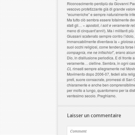
Riconoscimento perdipiù da Giovanni Paolo 
vescovo profetizzante già di grande valo
“ecumeniche” e sempre naturalmente infeco
Ma tutto ciò sembra essere totalmente devi
stati gli… «
apostoli, i soli e veramente re
meno di cinquant’anni!). Ma i militanti pi
Giussani scatenato sempre contro l’idol
immancabilmente diventava la «
gioiosa 
suoi occhi religiosi, come tendenza forse 
compagnia, me ne infischio!
”
,
erano alcun
Dio, in disillusione periodica. E di front
veramente… cielline. Sembra, in ogni caso
CL
rimasti sempre allegramente nel Movime
Movimento dopo 2006-07, fedeli alla religi
preti, suore consacrate, promessi di San
chiaramente e anche ben comprensibilmen
per molto a lungo, quantomeno per la dis
ventesimo secolo. Preghiamo.
Laisser un commentaire