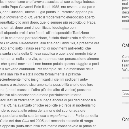
antico modernismo che l’aveva associato al suo collega tedesco,
mai
 sotto Papa Giovanni Polo II, nel 1988, era avvenuta da parte
janv
to, don Giussani, anche lui già partito in Paradiso appena più
déc
nov
l suo Movimento di
CL
verso il modernismo eterodosso aperto
aoû
prattutto otto anni dopo, quello sempre più esplicito, di Papa
to ormai, dopo anni di pontificato ideologico ben
li alquanto eretici che fedeli, all’indispesabile Tradizione
ti lo chiamano per tradizione, è stato ribattezzato e rifondato
nte
Gioventù Studentesca,
alla fine degli anni ’60, e presente ora
Cat
 Abbiamo sotto il naso esempi di movimenti anti-eretici che
 la santa storia della Chiesa cattolica e quella del mondo intero
Con
eterna ma, nella loro vita, condannate con persecuzione almeno
Fran
e che questi movimenti non hanno potuto spesso sfuggire a parti
Fra
re li avevano contrariati. Per esempio, se la dimensione della
Va' 
riana san Pio X è stata ridotta formalmente a pratiche
cientemente molto insignificanti, i ciellini sedicenti auto-
nuano a escludere sicuramente la possibilità che le due loro
oria (una di massa e l’altra più che altro di vertice) possano
icativa alla concezione almeno parzialmente interna.
accusati di tradimento, lo si nega ancora di più dedicandosi a
ì mai
CL
ha avanzato critiche esplicite e dirette al modernismo
endere, soprattutto prima della morte del suo fonadatore
ità quotidiana della sua famosa «
esperienza
« … Parlo qui della
Com
n Cielo del don
Gius
nel 2005, del secondo episodio di rango
 opposta (auto-distruttiva totalmente consapevole la prima et