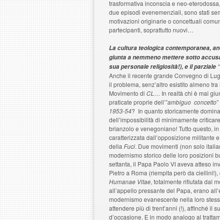
trasformativa inconscia e neo-eterodossa, 
due episodi evenemenziali, sono stati semp
motivazioni originarie o concettuali comu
partecipanti, soprattutto nuovi…
La cultura teologica contemporanea, a
giunta a nemmeno mettere sotto accusa 
sua personale religiosità!), e il parzi
Anche il recente grande Convegno di Lug
il problema, senz’altro esistito almeno tr
Movimento di
CL
… In realtà chi è mai gi
praticate proprie dell’”
ambiguo concetto
”
1953-54
? In quanto storicamente dominant
dell’impossibilità di minimamente criti
brianzolo e venegoniano! Tutto questo, in
caratterizzata dall’opposizione militante 
della
Fuci
. Due movimenti (non solo italian
modernismo storico delle loro posizioni bur
settanta, il Papa Paolo VI aveva atteso in
Pietro a Roma (riempita però da ciellini!),
Humanae Vitae
, totalmente rifiutata dal
all’appello pressante del Papa, erano all
modernismo evanescente nella loro stess
attendere più di trent’anni (!), affinché il
d’occasione. E in modo analogo al tratta