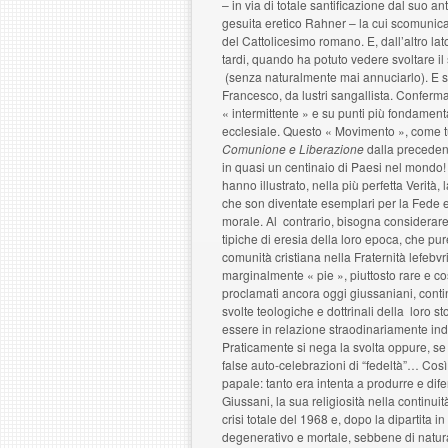
– in via di totale santificazione dal suo 
gesuita eretico Rahner – la cui scomunica
del Cattolicesimo romano. E, dall’altro la
tardi, quando ha potuto vedere svoltare i
(senza naturalmente mai annuciarlo). E so
Francesco, da lustri sangallista. Conferma
« intermittente » e su punti più fondamenta
ecclesiale. Questo « Movimento », come tut
Comunione e Liberazione
dalla precede
in quasi un centinaio di Paesi nel mondo!
hanno illustrato, nella più perfetta Verità,
che son diventate esemplari per la Fede 
morale. Al contrario, bisogna considerar
tipiche di eresia della loro epoca, che pu
comunità cristiana nella Fraternità lefebv
marginalmente « pie », piuttosto rare e cos
proclamati ancora oggi giussaniani, conti
svolte teologiche e dottrinali della loro st
essere in relazione straodinariamente ind
Praticamente si nega la svolta oppure, se 
false auto-celebrazioni di “fedeltà”… Cos
papale: tanto era intenta a produrre e dif
Giussani, la sua religiosità nella continu
crisi totale del 1968 e, dopo la dipartita i
degenerativo e mortale, sebbene di natura