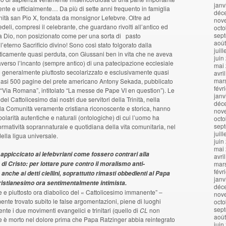
janv
nte e ufficialmente… Da più di sette anni frequento in famiglia
déc
rnità san Pio X, fondata da monsignor Lefebvre. Oltre ad
nov
fedeli, compresi il celebrante, che guardano rivolti all’antico ed
octo
sep
e a Dio, non posizionato come per una sorta di pasto
aoû
l’eterno Sacrificio divino! Sono così stato folgorato dalla
juil
ticamente quasi perduta, con Giussani ben in vita che ne aveva
juin
traverso l’incanto (sempre antico) di una patecipazione ecclesiale
mai
to generalmente piuttosto secolarizzato e esclusivamente quasi
avri
mar
quasi 500 pagine del prete americano Antony Sekada, pubblicato
févr
ce “Via Romana”, intitolato “La messe de Pape VI en question”). Le
janv
l Cattolicesimo dai nostri due servitori della Trinità, nella
déc
 la Comunità veramente cristiana riconoscente e storica, hanno
nov
larità autentiche e naturali (ontologiche) di cui l’uomo ha
octo
sep
matività soprannaturale e quotidiana della vita comunitaria, nel
juil
ella ligua universale.
juin
mai
 » appiccicato ai lefebvriani come fossero contrari alla
avri
di Cristo: per lottare pure contro il moralismo anti-
mar
févr
a anche ai detti ciellini, soprattutto rimasti obbedienti al Papa
janv
ristianesimo ora sentimentalmente intimista.
déc
 e piuttosto ora diabolico del « Cattolicesimo immanente” –
nov
nte trovato subito le false argomentazioni, piene di luoghi
octo
sep
nte i due movimenti evangelici e trinitari (quello di
CL
non
aoû
 è morto nel dolore prima che Papa Ratzinger abbia reintegrato
juin