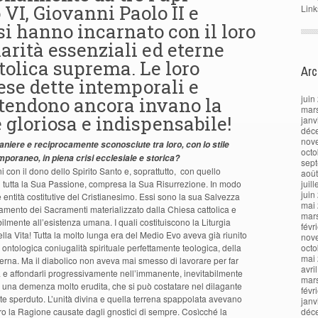
 VI, Giovanni Paolo II e
Link
i hanno incarnato con il loro
arità essenziali ed eterne
tolica suprema. Le loro
Arc
ese dette intemporali e
juin
tendono ancora invano la
mar
e gloriosa e indispensabile!
janv
déc
nov
aniere e reciprocamente sconosciute tra loro, con lo stile
octo
poraneo, in piena crisi ecclesiale e storica?
sep
i con il dono dello Spirito Santo e, soprattutto, con quello
aoû
n tutta la Sua Passione, compresa la Sua Risurrezione. In modo
juil
juin
ue entità costitutive del Cristianesimo. Essi sono la sua Salvezza
mai
ramento dei Sacramenti materializzato dalla Chiesa cattolica e
mar
ilmente all’esistenza umana. I quali costituiscono la Liturgia
févr
ella Vita! Tutta la molto lunga era del Medio Evo aveva già riunito
nov
ntologica coniugalità spirituale perfettamente teologica, della
octo
mai
eterna. Ma il diabolico non aveva mai smesso di lavorare per far
avri
ia e affondarli progressivamente nell’immanente, inevitabilmente
mar
o una demenza molto erudita, che si può costatare nel dilagante
févr
e sperduto. L’unità divina e quella terrena spappolata avevano
janv
ntro la Ragione causate dagli gnostici di sempre. Cosìcché la
déc