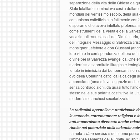
separazione della vita della Chiesa da q
Stato totalitario cominciava così a dettar
mondiali del ventesimo secolo, della sua 
comunismo collettivista in fallimento co
disperante che aveva infettato profondame
come strumenti della Verità e della Salvezz
vocazionali ecclesiastici del Dio trinitario,
dell’integrale Messaggio di Salvezza cris
monsignor Lefebvre e don Giussani (anch’e
loro vita e in corrispondenza dell’era del
divine per la Salvezza evangelica. Che eran
modernismo soprattutto liturgico e teolog
tenuto in inimicizia dai benpensanti non so
ovo
della Comunità cattolica laica degli u
ambrosiano (amato invece, grazie anche a
senza contraddizioni, da quasi tutto l’alto
stesso nelle sue polarità costitutive: la Li
modernismo anchesì secolarizzato!
La radicalità apostolica e tradizionale d
la seconda, estremamente religiosa e in
anti-modernismo diventato anche relat
riunite nel potenziale della calamita salv
La nota «
dura cervice
» dell’uomo peccat
l’immensa sapienza della Trinità, ad abit