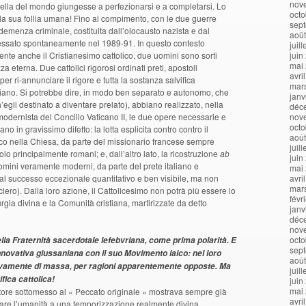
nov
uella del mondo giungesse a perfezionarsi e a completarsi. Lo
octo
e la sua follia umana! Fino al compimento, con le due guerre
sep
demenza criminale, costituita dall’olocausto nazista e dal
aoû
nfessato spontaneamente nel 1989-91. In questo contesto
juil
nte anche il Cristianesimo cattolico, due uomini sono sorti
juin
mai
a eterna. Due cattolici rigorosi ordinati preti, apostoli
avri
 per ri-annunciare il rigore e tutta la sostanza salvifica
mar
tiano. Si potrebbe dire, in modo ben separato e autonomo, che
janv
gli destinato a diventare prelato), abbiano realizzato, nella
déc
 modernista del Concilio Vaticano II, le due opere necessarie e
nov
octo
o in gravissimo difetto: la lotta esplicita contro contro il
aoû
ico nella Chiesa, da parte del missionario francese sempre
juil
lo principalmente romani; e, dall’altro lato, la ricostruzione
ab
juin
omini veramente moderni, da parte del prete italiano e
mai
l successo eccezionale quantitativo e ben visibile, ma non
avri
mar
 clero). Dalla loro azione, il Cattolicesimo non potrà più essere lo
févr
turgia divina e la Comunità cristiana, martirizzate da detto
janv
déc
nov
octo
ella Fraternità sacerdotale lefebvriana, come prima polarità. E
sep
novativa giussaniana con il suo Movimento laico: nel loro
aoû
ivamente di massa, per ragioni apparentemente opposte. Ma
juil
ifica cattolica!
juin
mai
ore sottomesso al « Peccato originale » mostrava sempre già
avri
uare l’umanità a una temporizzazione realmente divina