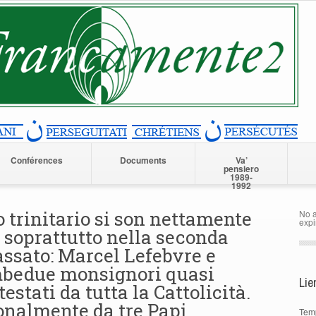
Conférences
Documents
Va’
pensiero
1989-
1992
 trinitario si son nettamente
No a
expi
 soprattutto nella seconda
assato: Marcel Lefebvre e
mbedue monsignori quasi
Lie
estati da tutta la Cattolicità.
sonalmente da tre Papi
Tem