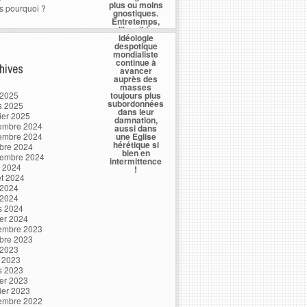
plus ou moins
s pourquoi ?
gnostiques.
Entretemps,
l’horrible
idéologie
despotique
mondialiste
continue à
hives
avancer
auprès des
masses
 2025
toujours plus
subordonnées
s 2025
dans leur
ier 2025
damnation,
embre 2024
aussi dans
embre 2024
une Eglise
hérétique si
bre 2024
bien en
tembre 2024
intermittence
t 2024
!
let 2024
 2024
 2024
s 2024
ier 2024
embre 2023
bre 2023
 2023
l 2023
s 2023
ier 2023
ier 2023
embre 2022