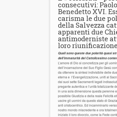
consecutivi: Paolo
Benedetto XVI. Ess
carisma le due pol
della Salvezza cat
apparenti due Chi
antimoderniste at
loro riunificazion
Quali sono queste due polarità quasi str
dell’immaturità del Cattolicesimo contem
L’amore di Dio si concretizza per gli uomin
dell’incarnazione del Suo Figlio Gesù co
da ottenere la sintesi indivisibile delle d
eterna e l’Evangelizzazione, uniti al Sac
dai suoi sette Sacramenti legati indissolub
pregante autentica e l’unità totalizzante d
in una sola dimensione questa perenne e o
possibile Giustizia e della reale Felicità 
uscire gli uomini da questo stato di Graz
anti cristocentrico. Ed incamminarlo vers
nostro mondo miscredente e ora totalment
iniziato il loro divorzio, come la Fede co