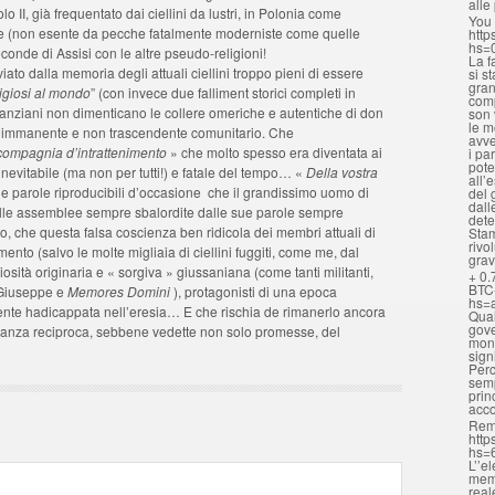
alle
II, già frequentato dai ciellini da lustri, in Polonia come
You 
re (non esente da pecche fatalmente moderniste come quelle
http
hs=
nde di Assisi con le altre pseudo-religioni!
La f
ato dalla memoria degli attuali ciellini troppo pieni di essere
si s
gran
ligiosi al mondo
” (con invece due falliment storici completi in
comp
ù anziani non dimenticano le collere omeriche e autentiche di don
son 
le m
o, immanente e non trascendente comunitario. Che
avve
compagnia d’intrattenimento
» che molto spesso era diventata ai
i pa
pote
inevitabile (ma non per tutti!) e fatale del tempo… «
Della vostra
all’
e parole riproducibili d’occasione che il grandissimo uomo di
del 
dall
e alle assemblee sempre sbalordite dalle sue parole sempre
dete
, che questa falsa coscienza ben ridicola dei membri attuali di
Stam
rivo
nto (salvo le molte migliaia di ciellini fuggiti, come me, dal
grav
osità originaria e « sorgiva » giussaniana (come tanti militanti,
+ 0.
BTC
 Giuseppe e
Memores Domini
), protagonisti di una epoca
hs=
te hadicappata nell’eresia… E che rischia de rimanerlo ancora
Qual
gove
tanza reciproca, sebbene vedette non solo promesse, del
mona
sign
Perc
semp
prin
acc
Rem
http
hs=
L’’e
memo
real