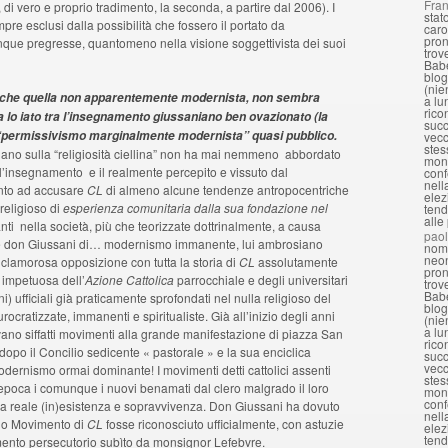
Fran
di vero e proprio tradimento, la seconda, a partire dal 2006). I
stat
re esclusi dalla possibilità che fossero il portato da
caro
pron
nque pregresse, quantomeno nella visione soggettivista dei suoi
trov
Babe
blog
(nie
nche quella non apparentemente modernista, non sembra
a lu
rico
lo iato tra l’insegnamento giussaniano ben ovazionato (la
succ
ale “permissivismo marginalmente modernista” quasi pubblico.
vecc
stes
ano sulla “religiosità ciellina” non ha mai nemmeno abbordato
mond
a l’insegnamento e il realmente percepito e vissuto dal
conf
nell
unto ad accusare
CL
di almeno alcune tendenze antropocentriche
elez
 religioso di
esperienza comunitaria dalla sua fondazione nel
tend
alle
i nella società, più che teorizzate dottrinalmente, a causa
pao
care don Giussani di… modernismo immanente, lui ambrosiano
nomi
neon
 clamorosa opposizione con tutta la storia di
CL
assolutamente
pron
e impetuosa dell’
Azione Cattolica
parrocchiale e degli universitari
trov
Babe
i) ufficiali già praticamente sprofondati nel nulla religioso del
blog
ocratizzate, immanenti e spiritualiste. Già all’inizio degli anni
(nie
a lu
vano siffatti movimenti alla grande manifestazione di piazza San
rico
 dopo il Concilio sedicente « pastorale » e la sua enciclica
succ
vecc
 modernismo ormai dominante! I movimenti detti cattolici assenti
stes
’epoca i comunque i nuovi benamati dal clero malgrado il loro
mond
conf
a reale (in)esistenza e sopravvivenza. Don Giussani ha dovuto
nell
 suo Movimento di
CL
fosse riconosciuto ufficialmente, con astuzie
elez
tend
mento persecutorio subìto da monsignor Lefebvre.