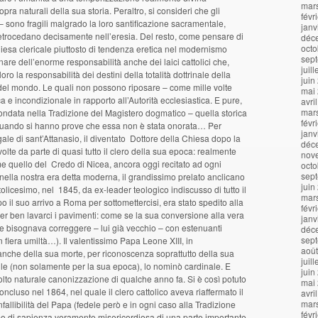
mar
pra naturali della sua storia. Peraltro, si consideri che gli
févr
a – sono fragili malgrado la loro santificazione sacramentale,
janv
trocedano decisamente nell’eresia. Del resto, come pensare di
déc
octo
iesa clericale piuttosto di tendenza eretica nel modernismo
sep
nare dell’enorme responsabilità anche dei laici cattolici che,
juil
oro la responsabilità dei destini della totalità dottrinale della
juin
à del mondo. Le quali non possono riposare – come mille volte
mai
ca e incondizionale in rapporto all’Autorità ecclesiastica. E pure,
avri
mar
fondata nella Tradizione del Magistero dogmatico – quella storica
févr
rquando si hanno prove che essa non è stata onorata… Per
janv
ale di sant’Attanasio, il diventato Dottore della Chiesa dopo la
déc
volte da parte di quasi tutto il clero della sua epoca: realmente
nov
 quello del Credo di Nicea, ancora oggi recitato ad ogni
octo
sep
ella nostra era detta moderna, il grandissimo prelato anclicano
juin
icesimo, nel 1845, da ex-leader teologico indiscusso di tutto il
mar
 il suo arrivo a Roma per sottomettercisi, era stato spedito alla
févr
er ben lavarci i pavimenti: come se la sua conversione alla vera
janv
che bisognava correggere – lui già vecchio – con estenuanti
déc
sep
iera umiltà…). Il valentissimo Papa Leone XIII, in
aoû
nche della sua morte, per riconoscenza soprattutto della sua
juil
bile (non solamente per la sua epoca), lo nominò cardinale. E
juin
lto naturale canonizzazione di qualche anno fa. Si è così potuto
mai
ncluso nel 1864, nel quale il clero cattolico aveva riaffermato il
avri
mar
fallibilità del Papa (fedele però e in ogni caso alla Tradizione
févr
o di sapienza veramente misericordiosa di una parte importante