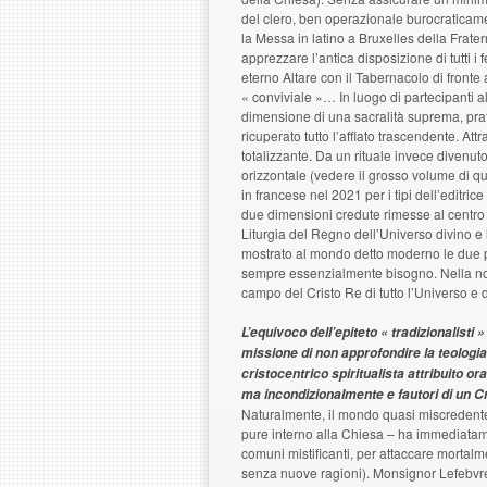
del clero, ben operazionale burocraticame
la Messa in latino a Bruxelles della Frate
apprezzare l’antica disposizione di tutti i 
eterno Altare con il Tabernacolo di front
« conviviale »… In luogo di partecipanti al
dimensione di una sacralità suprema, pra
ricuperato tutto l’afflato trascendente. At
totalizzante. Da un rituale invece divenu
orizzontale (vedere il grosso volume di 
in francese nel 2021 per i tipi dell’editri
due dimensioni credute rimesse al centro de
Liturgia del Regno dell’Universo divino e
mostrato al mondo detto moderno le due po
sempre essenzialmente bisogno. Nella nor
campo del Cristo Re di tutto l’Universo e d
L’equivoco dell’epiteto « tradizionalisti
missione di non approfondire la teologia 
cristocentrico spiritualista attribuito or
ma incondizionalmente e fautori di un C
Naturalmente, il mondo quasi miscredente
pure interno alla Chiesa – ha immediatame
comuni mistificanti, per attaccare mortalme
senza nuove ragioni). Monsignor Lefebvre