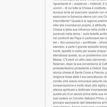
riguardante le « scadenze » materiali. E so
uomini – di cui tutta la Chiesa è costituit
dunque lenta ad avanzare: quando non re
assicurare la Salvezza eterna con una Ch
intermittente? Questa è la ragione prelimi
oltre alle incombenze proprie, è attribuita l
Chiesa e della sua influenza nella civilt
avvenuto nella storia – sulla fedeltà acriti
nei confronti del Papa in particolare ben 
del «
Non possumus
» pontificale – allo
esempio, a parte il grande episodio teolog
morte, spedito in esilio per eresia cinque 
eterodosso questo, su un
problemino
come
Messa. C’è però un altro caso clamoroso n
Newman, dopo la sua conversione al Cattol
protestantesimo protestante a Oxford. Dopo
storica chiesa di Santa Croce a Firenze, p
religione fosse stato il suo peccatuccio 
corvée (che aveva comunque assunto con f
compensazione e molto dopo alla vigilia a
altezza spirituale e dottrinale incompara
questo più d’un secolo prima della sua mo
così vedere un Concilio Vaticano Primo, co
principio sacrosanto dell’obbedienza all’in
della Chiesa). Senza assicurare un minim