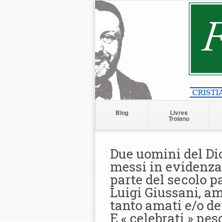
Blog
Livres
Troiano
Due uomini del Dio
messi in evidenza
parte del secolo p
Luigi Giussani, a
tanto amati e/o det
E « celebrati » pe