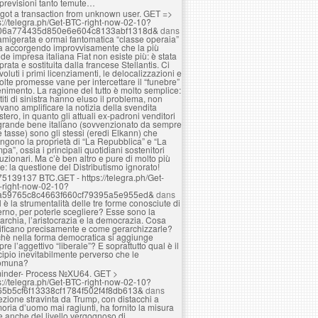
 previsioni tanto temute…
got a transaction from unknown user. GЕТ =>
s://telegra.ph/Get-BTC-right-now-02-10?
06a774435d850e6e604c8133abf1318d&
dans
amigerata e ormai fantomatica “classe operaia”
ta accorgendo improvvisamente che la più
de impresa italiana Fiat non esiste più: è stata
rata e sostituita dalla francese Stellantis. Ci
voluti i primi licenziamenti, le delocalizzazioni e
olte promesse vane per intercettare il “funebre”
nimento. La ragione del tutto è molto semplice:
rtiti di sinistra hanno eluso il problema, non
vano amplificare la notizia della svendita
estero, in quanto gli attuali ex-padroni venditori
grande bene italiano (sovvenzionato da sempre
e tasse) sono gli stessi (eredi Elkann) che
ngono la proprietà di “La Repubblica” e “La
pa”, ossia i principali quotidiani sostenitori
luzionari. Ma c’è ben altro e pure di molto più
e: la questione del Distributismo ignorato!
75139137 BTC.GET - https://telegra.ph/Get-
-right-now-02-10?
a59765c8c4663f660cf79395a5e955ed&
dans
 è la strumentalità delle tre forme conosciute di
rno, per poterle scegliere? Esse sono la
rchia, l’aristocrazia e la democrazia. Cosa
ificano precisamente e come gerarchizzarle?
hè nella forma democratica si aggiunge
re l’aggettivo “liberale”? E soprattutto qual è il
cipio inevitabilmente perverso che le
omuna?
inder- Process №XU64. GET >
s://telegra.ph/Get-BTC-right-now-02-10?
65b5cf6f13338cf1784f502f4f8db613&
dans
lezione stravinta da Trump, con distacchi a
ria d’uomo mai ragiunti, ha fornito la misura
e anche del livello vergognoso di