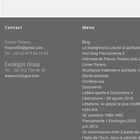
Contact
Menu
Franco Troiano
Blog
troianof33@gmail.com
Le background culturel et spiritue
Tel : +32 (0) 475 44 74 43
mon blog Francamente 2
Interview de Franco Troiano (mai 
Eurologos Group
Livres Troiano
Tel : +32 (0)2 735 48 18
Ricchezza materiale e spirituale n
www.eurologos.com
libertà amorosa
Conférences
Documents
Lettera aperta a Comunione e
Liberazione – 29 agosto 2015
L’étatisme, le cancer le plus morti
notre ère.
Va’ pensiero 1989-1992
Francamente 1 Eurologos 2002-
juin 2014
On recommence enfin à parler de s
l’Italie de l’Euro, dans la période 