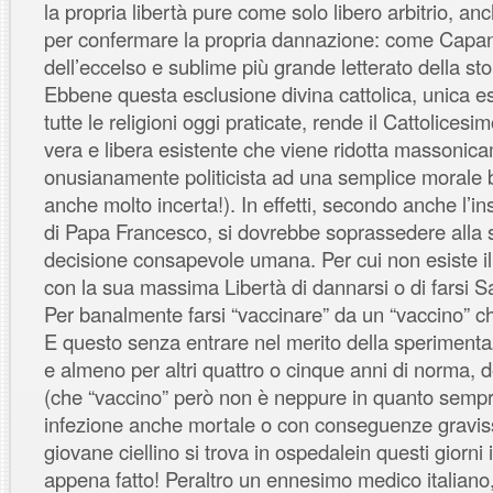
la propria libertà pure come solo libero arbitrio, a
per confermare la propria dannazione: come Capan
dell’eccelso e sublime più grande letterato della st
Ebbene questa esclusione divina cattolica, unica es
tutte le religioni oggi praticate, rende il Cattolicesim
vera e libera esistente che viene ridotta massonic
onusianamente politicista ad una semplice morale b
anche molto incerta!). In effetti, secondo anche l’
di Papa Francesco, si dovrebbe soprassedere alla s
decisione consapevole umana. Per cui non esiste il
con la sua massima Libertà di dannarsi o di farsi S
Per banalmente farsi “vaccinare” da un “vaccino” c
E questo senza entrare nel merito della sperimenta
e almeno per altri quattro o cinque anni di norma, 
(che “vaccino” però non è neppure in quanto sempre
infezione anche mortale o con conseguenze gravis
giovane ciellino si trova in ospedalein questi giorni
appena fatto! Peraltro un ennesimo medico italian