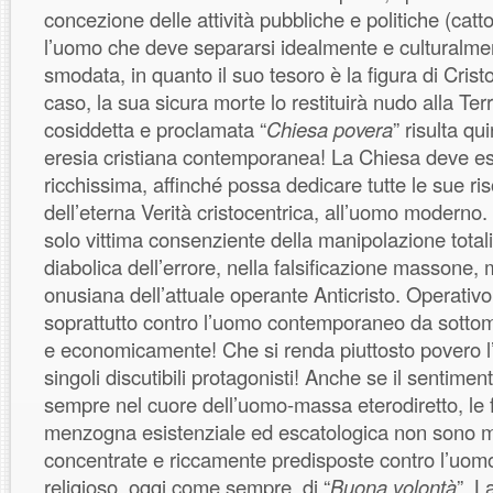
concezione delle attività pubbliche e politiche (cattol
l’uomo che deve separarsi idealmente e culturalme
smodata, in quanto il suo tesoro è la figura di Crist
caso, la sua sicura morte lo restituirà nudo alla Ter
cosiddetta e proclamata “
Chiesa povera
” risulta qu
eresia cristiana contemporanea! La Chiesa deve es
ricchissima, affinché possa dedicare tutte le sue ri
dell’eterna Verità cristocentrica, all’uomo moderno. 
solo vittima consenziente della manipolazione totalit
diabolica dell’errore, nella falsificazione massone,
onusiana dell’attuale operante Anticristo. Operativ
soprattutto contro l’uomo contemporaneo da sottom
e economicamente! Che si renda piuttosto povero l’
singoli discutibili protagonisti! Anche se il sentimen
sempre nel cuore dell’uomo-massa eterodiretto, le fo
menzogna esistenziale ed escatologica non sono m
concentrate e riccamente predisposte contro l’uom
religioso, oggi come sempre, di “
Buona volontà
”. L