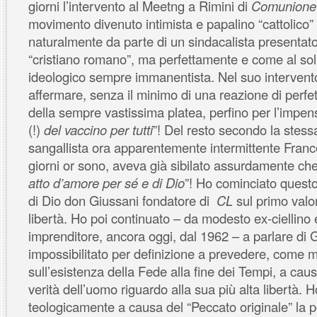
giorni l’intervento al Meetng a Rimini di
Comunione 
movimento divenuto intimista e papalino “cattolico”
naturalmente da parte di un sindacalista presentat
“cristiano romano”, ma perfettamente e come al soli
ideologico sempre immanentista. Nel suo intervento
affermare, senza il minimo di una reazione di perfe
della sempre vastissima platea, perfino per l’impen
(!)
del vaccino
per tutti
”! Del resto secondo la stess
sangallista ora apparentemente intermittente Franc
giorni or sono, aveva già sibilato assurdamente che
atto d’amore per sé e di Dio
”! Ho cominciato questo
di Dio don Giussani fondatore di
CL
sul primo valo
libertà. Ho poi continuato – da modesto ex-ciellino 
imprenditore, ancora oggi, dal 1962 – a parlare di 
impossibilitato per definizione a prevedere, come m
sull’esistenza della Fede alla fine dei Tempi, a caus
verità dell’uomo riguardo alla sua più alta libertà. H
teologicamente a causa del “Peccato originale” la pos