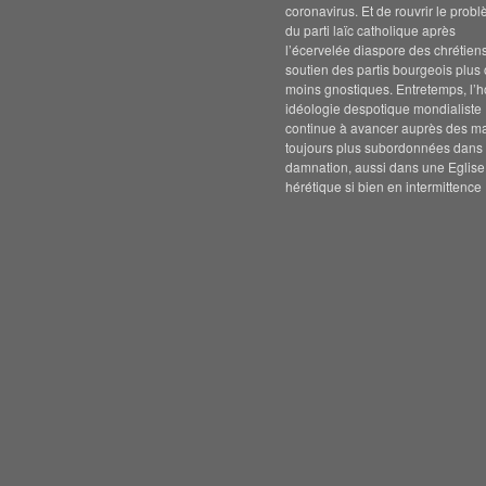
coronavirus. Et de rouvrir le prob
du parti laïc catholique après
l’écervelée diaspore des chrétien
soutien des partis bourgeois plus
moins gnostiques. Entretemps, l’h
idéologie despotique mondialiste
continue à avancer auprès des m
toujours plus subordonnées dans 
damnation, aussi dans une Eglise
hérétique si bien en intermittence 