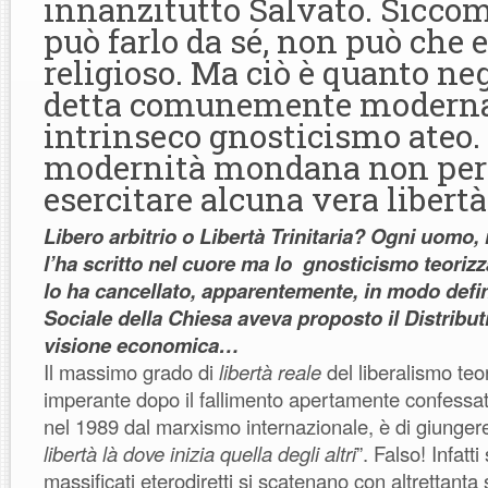
innanzitutto Salvato. Sicco
può farlo da sé, non può che 
religioso. Ma ciò è quanto neg
detta comunemente moderna,
intrinseco gnosticismo ateo. 
modernità mondana non per
esercitare alcuna vera libertà
Libero arbitrio o Libertà Trinitaria? Ogni uomo, 
l’ha scritto nel cuore ma lo gnosticismo teoriz
lo ha cancellato, apparentemente, in modo defini
Sociale della Chiesa aveva proposto il Distrib
visione economica…
Il massimo grado di
libertà reale
del liberalismo teor
imperante dopo il fallimento apertamente confessat
nel 1989 dal marxismo internazionale, è di giunger
libertà là dove inizia quella degli altri
”. Falso! Infatti
massificati eterodiretti si scatenano con altrettanta