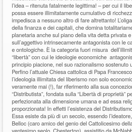
l’idea – ritenuta fatalmente legittima! – per cui il lib
possa essere illimitatamente cumulativo di ricchezz
impedisca a nessuno altro di fare altrettanto! L’olig
della finanza e dei capitali, che domina totalitariam
planetaria anche sul piano della vita detta privata 
sull’aggettivo intrinsecamente antagonista con le car
e ontologiche. È la categoria fuori misura dell’illimi
“libertà” con cui le ideologie economiche antagonis
principio piacione, nel suo razionalismo sostenuto 
Perfino l’attuale Chiesa cattolica di Papa Frances
l’ideologia illimitata del liberismo non solo econom
veramente mai (!), far riferimento alla sua concezio
“Distributista”, fondata sulla “Libertà di proprietà” p
perfezionata alla dimensione umana e ad essa rel
proporzionata! In effetti l’esistenza del Distributis
Essa esiste da più di un secolo, essendo l’ideatore, 
Belloc (caro amico del genio del Cattolicesimo dell
ventesimo seolo, Chesterton), assistitio da McNab