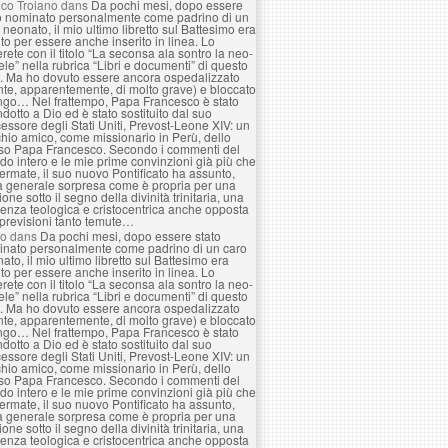
co Troiano
dans
Da pochi mesi, dopo essere
o nominato personalmente come padrino di un
 neonato, il mio ultimo libretto sul Battesimo era
to per essere anche inserito in linea. Lo
erete con il titolo “La seconsa ala sontro la neo-
le” nella rubrica “Libri e documenti” di questo
. Ma ho dovuto essere ancora ospedalizzato
nte, apparentemente, di molto grave) e bloccato
ngo… Nel frattempo, Papa Francesco è stato
ndotto a Dio ed è stato sostituito dal suo
essore degli Stati Uniti, Prevost-Leone XIV: un
hio amico, come missionario in Perù, dello
so Papa Francesco. Secondo i commenti del
o intero e le mie prime convinzioni già più che
ermate, il suo nuovo Pontificato ha assunto,
a generale sorpresa come è propria per una
ione sotto il segno della divinità trinitaria, una
enza teologica e cristocentrica anche opposta
 previsioni tanto temute…
lo
dans
Da pochi mesi, dopo essere stato
nato personalmente come padrino di un caro
ato, il mio ultimo libretto sul Battesimo era
to per essere anche inserito in linea. Lo
erete con il titolo “La seconsa ala sontro la neo-
le” nella rubrica “Libri e documenti” di questo
. Ma ho dovuto essere ancora ospedalizzato
nte, apparentemente, di molto grave) e bloccato
ngo… Nel frattempo, Papa Francesco è stato
ndotto a Dio ed è stato sostituito dal suo
essore degli Stati Uniti, Prevost-Leone XIV: un
hio amico, come missionario in Perù, dello
so Papa Francesco. Secondo i commenti del
o intero e le mie prime convinzioni già più che
ermate, il suo nuovo Pontificato ha assunto,
a generale sorpresa come è propria per una
ione sotto il segno della divinità trinitaria, una
enza teologica e cristocentrica anche opposta