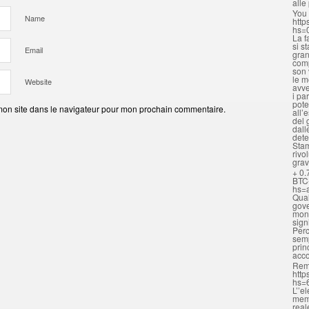
alle
You 
Name
http
hs=
La f
si s
Email
gran
comp
son 
le m
Website
avve
i pa
pote
mon site dans le navigateur pour mon prochain commentaire.
all’
del 
dall
dete
Stam
rivo
grav
+ 0.
BTC
hs=
Qual
gove
mona
sign
Perc
semp
prin
acc
Rem
http
hs=
L’’e
memo
real