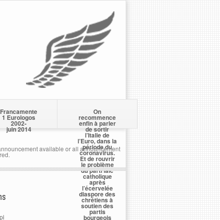
Francamente
On
1 Eurologos
recommence
2002-
enfin à parler
juin 2014
de sortir
l’Italie de
l’Euro, dans la
période du
nnouncement available or all announcement
coronavirus.
red.
Et de rouvrir
le problème
du parti laïc
catholique
après
l’écervelée
diaspore des
ns
chrétiens à
soutien des
partis
pi
bourgeois