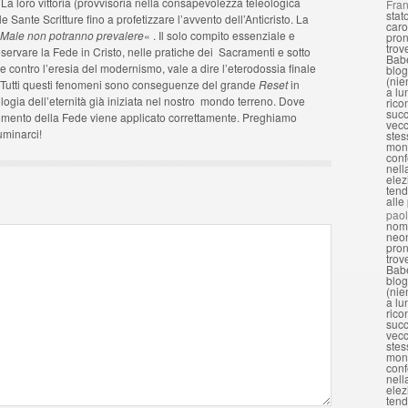
La loro vittoria (provvisoria nella consapevolezza teleologica
Fran
stat
e Sante Scritture fino a profetizzare l’avvento dell’Anticristo. La
caro
l Male non potranno prevalere
« . Il solo compito essenziale e
pron
trov
reservare la Fede in Cristo, nelle pratiche dei Sacramenti e sotto
Babe
e contro l’eresia del modernismo, vale a dire l’eterodossia finale
blog
(nie
ia. Tutti questi fenomeni sono conseguenze del grande
Reset
in
a lu
ologia dell’eternità già iniziata nel nostro mondo terreno. Dove
rico
succ
rnimento della Fede viene applicato correttamente. Preghiamo
vecc
uminarci!
stes
mond
conf
nell
elez
tend
alle
pao
nomi
neon
pron
trov
Babe
blog
(nie
a lu
rico
succ
vecc
stes
mond
conf
nell
elez
tend