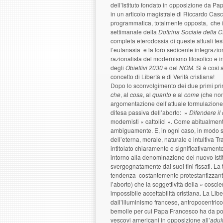
dell’Istituto fondato in opposizione da Pa
in un articolo magistrale di Riccardo Casci
programmatica, totalmente opposta, che i
settimanale della
Dottrina Sociale della 
completa eterodossia di queste attuali tesi
l’eutanasia e la loro sedicente integrazi
razionalista del modernismo filosofico e i
degli
Obiettivi 2030
e del
NOM.
Si è così 
concetto di Libertà e di Verità cristiana!
Dopo lo sconvolgimento dei due primi princ
che
, al
cosa
, al
quanto
e al
come
(che no
argomentazione dell’attuale formulazione
difesa passiva dell’aborto: »
Difendere il 
modernisti « cattolici ». Come abitualment
ambiguamente. E, in ogni caso, in modo su
dell’eterna, morale, naturale e intuitiva T
intitolato chiaramente e significativament
intorno alla denominazione del nuovo Ist
svergognatamente dai suoi fini fissati. La 
tendenza costantemente protestantizzante 
l’aborto) che la soggettività della « cos
impossibile accettabilità cristiana. La Lib
dall’illuminismo francese, antropocentric
bemolle per cui Papa Francesco ha da poc
vescovi americani in opposizione all’
adul