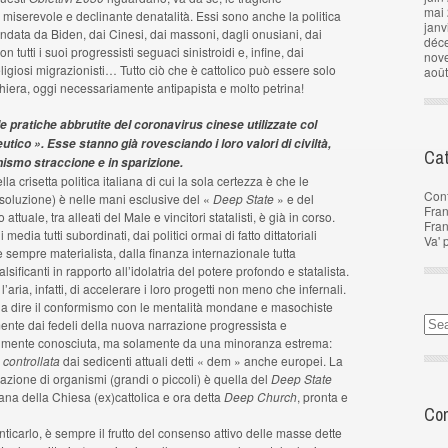
mai
 miserevole e declinante denatalità. Essi sono anche la politica
janv
data da Biden, dai Cinesi, dai massoni, dagli onusiani, dai
déc
 tutti i suoi progressisti seguaci sinistroidi e, infine, dai
nov
eligiosi migrazionisti… Tutto ciò che è cattolico può essere solo
aoû
ghiera, oggi necessariamente antipapista e molto petrina!
e pratiche abbrutite del coronavirus cinese utilizzate col
tico ». Esse stanno già rovesciando i loro valori di civiltà,
Cat
nismo straccione e in sparizione.
la crisetta politica italiana di cui la sola certezza è che le
Con
 soluzione) è nelle mani esclusive del «
Deep State
» e del
Fran
o attuale, tra alleati del Male e vincitori statalisti, è già in corso.
Fra
media tutti subordinati, dai politici ormai di fatto dittatoriali
Va' 
sempre materialista, dalla finanza internazionale tutta
falsificanti in rapporto all’idolatria del potere profondo e statalista.
ria, infatti, di accelerare i loro progetti non meno che infernali.
ale a dire il conformismo con le mentalità mondane e masochiste
nte dai fedeli della nuova narrazione progressista e
almente conosciuta, ma solamente da una minoranza estrema:
 controllata
dai sedicenti attuali detti « dem » anche europei. La
azione di organismi (grandi o piccoli) è quella del
Deep State
a della Chiesa (ex)cattolica e ora detta
Deep Church
, pronta e
Com
nticarlo, è sempre il frutto del consenso attivo delle masse dette