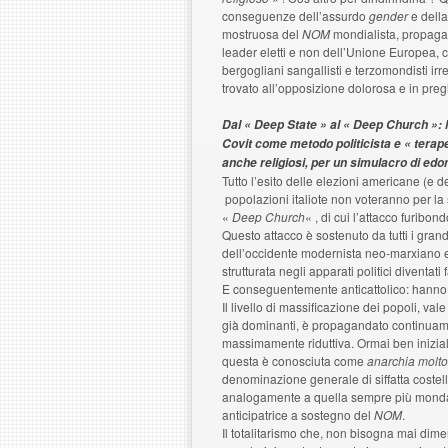
conseguenze dell’assurdo
gender
e della
mostruosa del
NOM
mondialista, propagan
leader eletti e non dell’Unione Europea, con
bergogliani sangallisti e terzomondisti irr
trovato all’opposizione dolorosa e in pre
Dal « Deep State » al « Deep Church »: l
Covit come metodo politicista e « terapeu
anche religiosi, per un simulacro di edo
Tutto l’esito delle elezioni americane (e del
popolazioni italiote non voteranno per la
«
Deep Church
« , di cui l’attacco furibond
Questo attacco è sostenuto da tutti i grandi 
dell’occidente modernista neo-marxiano e 
strutturata negli apparati politici diventati 
E conseguentemente anticattolico: hanno l’a
Il livello di massificazione dei popoli, v
già dominanti, è propagandato continuame
massimamente riduttiva. Ormai ben inizi
questa è conosciuta come
anarchia molto
denominazione generale di siffatta costell
analogamente a quella sempre più mondan
anticipatrice a sostegno del
NOM
.
Il totalitarismo che, non bisogna mai dime