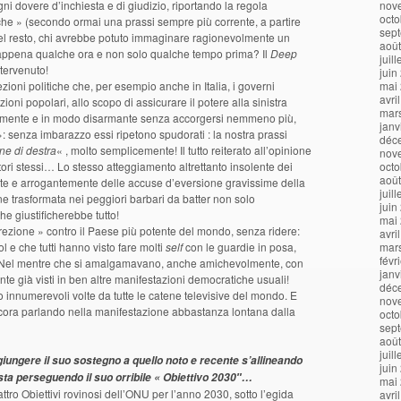
ogni dovere d’inchiesta e di giudizio, riportando la regola
nov
octo
eche » (secondo ormai una prassi sempre più corrente, a partire
sep
el resto, chi avrebbe potuto immaginare ragionevolmente un
aoû
ni, appena qualche ora e non solo qualche tempo prima? Il
Deep
juil
tervenuto!
juin
ioni politiche che, per esempio anche in Italia, i governi
mai
avri
i popolari, allo scopo di assicurare il potere alla sinistra
mar
licamente e in modo disarmante senza accorgersi nemmeno più,
janv
 »: senza imbarazzo essi ripetono spudorati : la nostra prassi
déc
ne di destra
« , molto semplicemente! Il tutto reiterato all’opinione
nov
tori stessi… Lo stesso atteggiamento altrettanto insolente dei
octo
aoû
nte e arrogantemente delle accuse d’eversione gravissime della
juil
ene trasformata nei peggiori barbari da batter non solo
juin
he giustificherebbe tutto!
mai
rezione » contro il Paese più potente del mondo, senza ridere:
avri
ol e che tutti hanno visto fare molti
self
con le guardie in posa,
mar
févr
 Nel mentre che si amalgamavano, anche amichevolmente, con
janv
ente già visti in ben altre manifestazioni democratiche usuali!
déc
sso innumerevoli volte da tutte le catene televisive del mondo. E
nov
cora parlando nella manifestazione abbastanza lontana dalla
octo
sep
aoû
juil
iungere il suo sostegno a quello noto e recente s’allineando
juin
sta perseguendo il suo orribile « Obiettivo 2030″…
mai
ttro Obiettivi rovinosi dell’ONU per l’anno 2030, sotto l’egida
avri