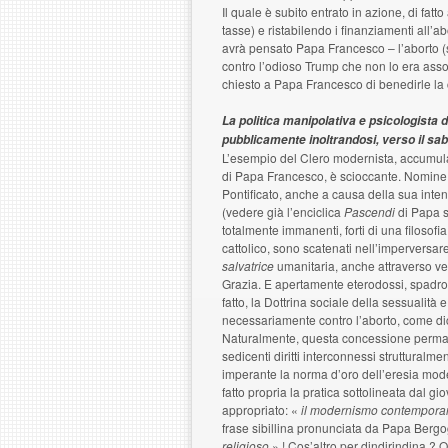
Il quale è subito entrato in azione, di fa
tasse) e ristabilendo i finanziamenti all’ab
avrà pensato Papa Francesco – l’aborto (s
contro l’odioso Trump che non lo era asso
chiesto a Papa Francesco di benedirle la
La politica manipolativa e psicologista 
pubblicamente inoltrandosi, verso il sa
L’esempio del Clero modernista, accumul
di Papa Francesco, è scioccante. Nomine
Pontificato, anche a causa della sua inte
(vedere già l’enciclica
Pascendi
di Papa sa
totalmente immanenti, forti di una filosofi
cattolico, sono scatenati nell’imperversare
salvatrice
umanitaria, anche attraverso ves
Grazia. E apertamente eterodossi, spadr
fatto, la Dottrina sociale della sessualità
necessariamente contro l’aborto, come d
Naturalmente, questa concessione permane
sedicenti diritti interconnessi strutturalm
imperante la norma d’oro dell’eresia mod
fatto propria la pratica sottolineata dal g
appropriato: «
il modernismo contemporane
frase sibillina pronunciata da Papa Bergog
religioso
» ! Cos’altro per dindirindina ? 