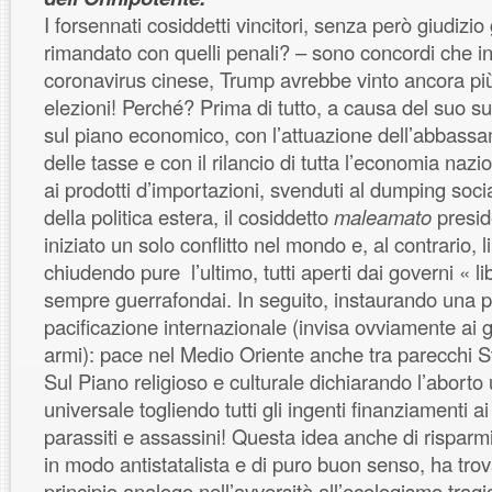
I forsennati cosiddetti vincitori, senza però giudizio 
rimandato con quelli penali? – sono concordi che 
coronavirus cinese, Trump avrebbe vinto ancora pi
elezioni! Perché? Prima di tutto, a causa del suo s
sul piano economico, con l’attuazione dell’abbas
delle tasse e con il rilancio di tutta l’economia nazi
ai prodotti d’importazioni, svenduti al dumping socia
della politica estera, il cosiddetto
maleamato
presid
iniziato un solo conflitto nel mondo e, al contrario, l
chiudendo pure l’ultimo, tutti aperti dai governi « lib
sempre guerrafondai. In seguito, instaurando una po
pacificazione internazionale (invisa ovviamente ai 
armi): pace nel Medio Oriente anche tra parecchi Sta
Sul Piano religioso e culturale dichiarando l’abort
universale togliendo tutti gli ingenti finanziamenti a
parassiti e assassini! Questa idea anche di risparm
in modo antistatalista e di puro buon senso, ha tro
principio analogo nell’avversità all’ecologismo trag