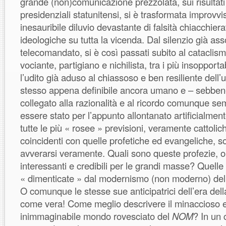
grande (non)comunicazione prezzolata, sui risultati
presidenziali statunitensi, si è trasformata improvv
inesauribile diluvio devastante di falsità chiacchierat
ideologiche su tutta la vicenda. Dal silenzio già as
telecomandato, si è così passati subito al cataclis
vociante, partigiano e nichilista, tra i più insopport
l’udito già aduso al chiassoso e ben resiliente de
stesso appena definibile ancora umano e – sebbe
collegato alla razionalità e al ricordo comunque s
essere stato per l’appunto allontanato artificialment
tutte le più « rosee » previsioni, veramente cattolic
coincidenti con quelle profetiche ed evangeliche, 
avverarsi veramente. Quali sono queste profezie, or
interessanti e credibili per le grandi masse? Quell
« dimenticate » dal modernismo (non moderno) dell’
O comunque le stesse sue anticipatrici dell’era de
come vera! Come meglio descrivere il minaccioso 
inimmaginabile mondo rovesciato del
NOM
? In un 