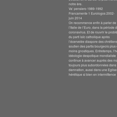
notre ère.
Va’ pensiero 1989-1992
Francamente 1 Eurologos 2002-
juin 2014
On recommence enfin à parler de s
l’Italie de l’Euro, dans la période 
coronavirus. Et de rouvrir le prob
du parti laïc catholique après
l’écervelée diaspore des chrétien
soutien des partis bourgeois plus
moins gnostiques. Entretemps, l’h
idéologie despotique mondialiste
continue à avancer auprès des m
toujours plus subordonnées dans 
damnation, aussi dans une Eglise
hérétique si bien en intermittence 