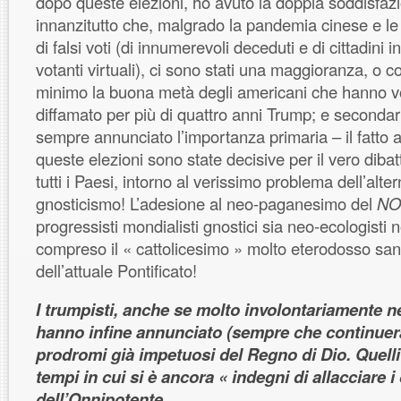
dopo queste elezioni, ho avuto la doppia soddisfazi
innanzitutto che, malgrado la pandemia cinese e le 
di falsi voti (di innumerevoli deceduti e di cittadini 
votanti virtuali), ci sono stati una maggioranza, 
minimo la buona metà degli americani che hanno vot
diffamato per più di quattro anni Trump; e second
sempre annunciato l’importanza primaria – il fatto 
queste elezioni sono state decisive per il vero dibat
tutti i Paesi, intorno al verissimo problema dell’altern
gnosticismo! L’adesione al neo-paganesimo del
N
progressisti mondialisti gnostici sia neo-ecologisti n
compreso il « cattolicesimo » molto eterodosso san
dell’attuale Pontificato!
I trumpisti, anche se molto involontariamente n
hanno infine annunciato (sempre che continuera
prodromi già impetuosi del Regno di Dio. Quelli
tempi in cui si è ancora « indegni di allacciare i 
dell’Onnipotente.