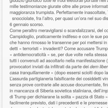
giudizio giuridico tutte le frodi elettorali portate nel
mille testimonianze giurate oltre alle prove informati
maggioranza trumpista. Perfettamente inascoltate,
snocciolate, fra l’altro, per quasi un’ora nel suo di
6 gennaio scorso.
Come peraltro meravigliarsi o scandalizzarsi, del co
Campidoglio, praticamente indifeso e con le sue p
che hanno rimosso le transenne per poi mettersi in 
detti « terroristi » invadenti? Come accusare Trump
« antidemocraticità » se, per due volte nella stessa 
tutti i convenuti ad ascoltarlo nella manifestazione
provocatori inviati da infiltrati da parte dei
dem liber
casa tranquillamente
» (dopo essersi sciolti dopo l
L’assurda partigianeria falsificante dei cosiddetti vinc
senza prove contrarie alle accuse documentate, fini
in mancanza di Siberia sovietica staliniana, dell’
im
di Trump per dichiarane la solita « pazzia di Stato
facilmente previsto, dati i precedenti e le premesse