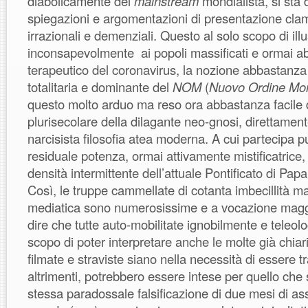
diabolicamente del
mainstream
mondialista, si sta
spiegazioni e argomentazioni di presentazione cl
irrazionali e demenziali. Questo al solo scopo di illu
inconsapevolmente ai popoli massificati e ormai abb
terapeutico del coronavirus, la nozione abbastanz
totalitaria e dominante del
NOM
(
Nuovo Ordine Mon
questo molto arduo ma reso ora abbastanza facile 
plurisecolare della dilagante neo-gnosi, direttamente
narcisista filosofia atea moderna. A cui partecipa pu
residuale potenza, ormai attivamente mistificatrice, 
densità intermittente dell’attuale Pontificato di Pap
Così, le truppe cammellate di cotanta imbecillità 
mediatica sono numerosissime e a vocazione maggio
dire che tutte auto-mobilitate ignobilmente e teleol
scopo di poter interpretare anche le molte già chia
filmate e straviste siano nella necessità di essere 
altrimenti, potrebbero essere intese per quello che
stessa paradossale falsificazione di due mesi di ass