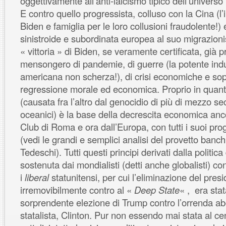
oggettivamente all’anti-laicismo tipico dell’universo 
E contro quello progressista, colluso con la Cina (l’
Biden e famiglia per le loro collusioni fraudolente!) e
sinistroide e subordinata europea al suo migrazion
« vittoria » di Biden, se veramente certificata, già p
mensongero di pandemie, di guerre (la potente indus
americana non scherza!), di crisi economiche e sopr
regressione morale ed economica. Proprio in quanto
(causata fra l’altro dal genocidio di più di mezzo sec
oceanici) è la base della decrescita economica anc
Club di Roma e ora dall’Europa, con tutti i suoi prog
(vedi le grandi e semplici analisi del provetto banchi
Tedeschi). Tutti questi principi derivati dalla politica
sostenuta dai mondialisti (detti anche globalisti) con
i
liberal
statunitensi, per cui l’eliminazione del pre
irremovibilmente contro al «
Deep State
« , era stat
sorprendente elezione di Trump contro l’orrenda abor
statalista, Clinton. Pur non essendo mai stata al ce