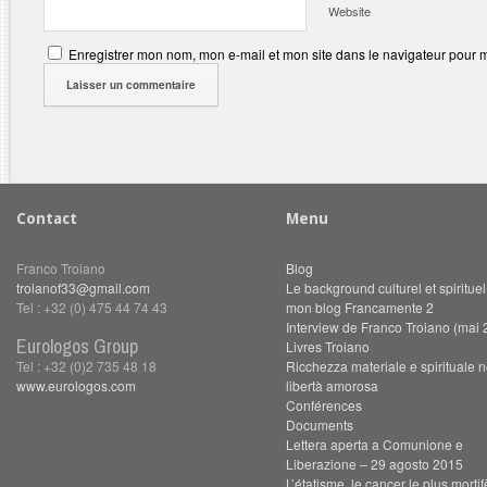
Website
Enregistrer mon nom, mon e-mail et mon site dans le navigateur pour
Contact
Menu
Franco Troiano
Blog
troianof33@gmail.com
Le background culturel et spiritue
Tel : +32 (0) 475 44 74 43
mon blog Francamente 2
Interview de Franco Troiano (mai 
Eurologos Group
Livres Troiano
Tel : +32 (0)2 735 48 18
Ricchezza materiale e spirituale n
www.eurologos.com
libertà amorosa
Conférences
Documents
Lettera aperta a Comunione e
Liberazione – 29 agosto 2015
L’étatisme, le cancer le plus morti