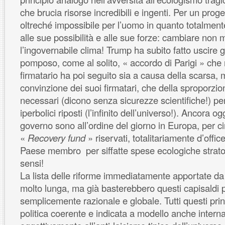
che brucia risorse incredibili e ingenti. Per un proget
oltreché impossibile per l’uomo in quanto totalme
alle sue possibilità e alle sue forze: cambiare non
l’ingovernabile clima! Trump ha subito fatto uscire gl
pomposo, come al solito, « accordo di Parigi » ch
firmatario ha poi seguito sia a causa della scarsa, 
convinzione dei suoi firmatari, che della sproporzi
necessari (dicono senza sicurezze scientifiche!) per 
iperbolici riposti (l’infinito dell’universo!). Ancora ogg
governo sono all’ordine del giorno in Europa, per cir
«
Recovery fund
» riservati, totalitariamente d’offic
Paese membro per siffatte spese ecologiche stratosfe
sensi!
La lista delle riforme immediatamente apportate d
molto lunga, ma già basterebbero questi capisaldi p
semplicemente razionale e globale. Tutti questi pri
politica coerente e indicata a modello anche interna