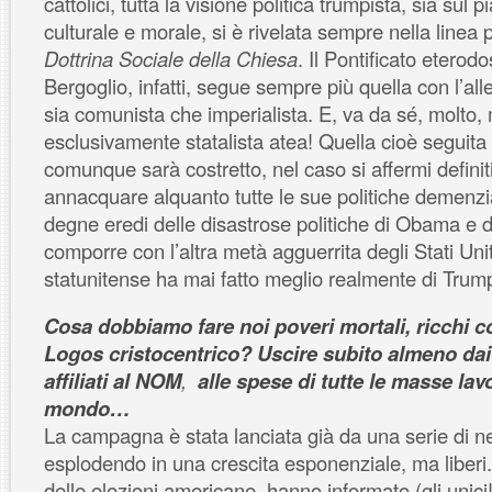
cattolici, tutta la visione politica trumpista, sia su
culturale e morale, si è rivelata sempre nella linea 
Dottrina Sociale della Chiesa
. Il Pontificato eterod
Bergoglio, infatti, segue sempre più quella con l’a
sia comunista che imperialista. E, va da sé, molto
esclusivamente statalista atea! Quella cioè seguit
comunque sarà costretto, nel caso si affermi defini
annacquare alquanto tutte le sue politiche demenzi
degne eredi delle disastrose politiche di Obama e d
comporre con l’altra metà agguerrita degli Stati Uni
statunitense ha mai fatto meglio realmente di Trum
Cosa dobbiamo fare noi poveri mortali, ricchi co
Logos cristocentrico? Uscire subito almeno dai
affiliati al NOM
,
alle spese di tutte le masse lavo
mondo…
La campagna è stata lanciata già da una serie di 
esplodendo in una crescita esponenziale, ma liberi
delle elezioni americane, hanno informato (gli unici