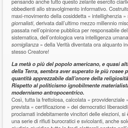
pensando anche tutto questo zelante esercito ciarli
obbedienti allo stravolgimento informativo. Costruito
maxi-movimento della cosiddetta « intellighenzia » 
giornalisti
, derivata dall’ultimo mezzo millennio mi
passata nell’opinione pubblica per responsabile de
sistematica, dell’ontologica vera intelligenza uman
somiglianza
» della Verità diventata ora alquanto i
stesso Creatore!
La metà o più del popolo americano, e quasi altr
della Terra, sembra aver superato le più rosee p
quantità apprezzabile dall’onore della religiosit
Rispetto al politicismo ignobilmente materialist
modernismo antropocentrico.
Così, tutta la frettolosa, calcolata « provvidenziale 
prevista « certificazione » dei democratici liberaoid
proclamati indebitamente vincitori delle elezioni, si 
una serie di rifiuti burocratici e svicolanti, anche so