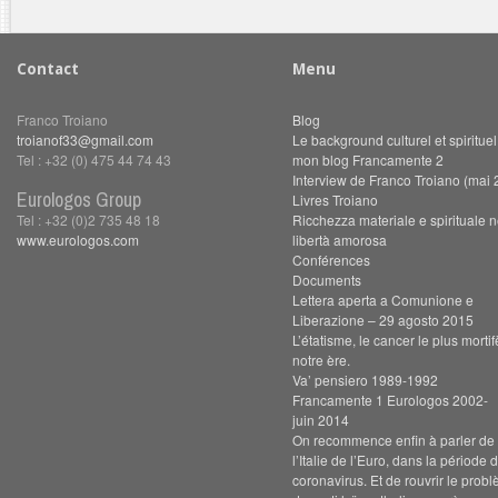
Contact
Menu
Franco Troiano
Blog
troianof33@gmail.com
Le background culturel et spiritue
Tel : +32 (0) 475 44 74 43
mon blog Francamente 2
Interview de Franco Troiano (mai 
Eurologos Group
Livres Troiano
Tel : +32 (0)2 735 48 18
Ricchezza materiale e spirituale n
www.eurologos.com
libertà amorosa
Conférences
Documents
Lettera aperta a Comunione e
Liberazione – 29 agosto 2015
L’étatisme, le cancer le plus morti
notre ère.
Va’ pensiero 1989-1992
Francamente 1 Eurologos 2002-
juin 2014
On recommence enfin à parler de s
l’Italie de l’Euro, dans la période 
coronavirus. Et de rouvrir le prob