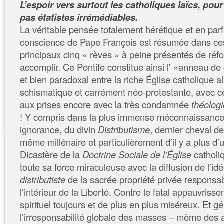
L’espoir vers surtout les catholiques laïcs, pour
pas étatistes irrémédiables.
La véritable pensée totalement hérétique et en par
conscience de Pape François est résumée dans ce
principaux cinq « rèves » à peine présentés de réf
accomplir. Ce Pontife constitue ainsi l' »anneau de 
et bien paradoxal entre la riche Église catholique 
schismatique et carrément néo-protestante, avec c
aux prises encore avec la très condamnée
théologi
! Y compris dans la plus immense méconnaissance, 
ignorance, du divin
Distributisme
, dernier cheval de
même millénaire et particulièrement d’il y a plus d’u
Dicastère de la
Doctrine Sociale de l’Église
catholi
toute sa force miraculeuse avec la diffusion de l’id
distributiste
de la sacrée propriété privée responsabi
l’intérieur de la Liberté. Contre le fatal appauvriss
spirituel toujours et de plus en plus miséreux. Et g
l’irresponsabilité globale des masses – même des a