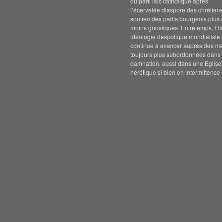
du parti laïc catholique après
l’écervelée diaspore des chrétien
soutien des partis bourgeois plus
moins gnostiques. Entretemps, l’h
idéologie despotique mondialiste
continue à avancer auprès des m
toujours plus subordonnées dans 
damnation, aussi dans une Eglise
hérétique si bien en intermittence 