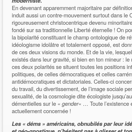
moderniste
.
En devenant apparemment majoritaire par définition
induit aussi un contre-mouvement surtout dans le 
rigoureusement christocentrique devenu minoritair
fondé sur sa traditionnelle Liberté éternelle ! On po
la bipolarité constituant le champ ontologique de r
idéologisme idolâtre et totalement opposé, est donn
de ces deux visions du monde. Et de la vie, lesquel
existés dans leur gravité, si bien en ton mineur : le 
ces deux polarités se situent toutes les positions 
politiques, de celles démocratiques et celles carré
antidémocratiques et dictatoriales. Celles-ci conce
du travail, du divertissement, de l’image sociale pe
sexualité, de la cosmologie dite écologiste jusqu’au
démentielles sur le «
gender
« … Toute l’existence 
actuellement concernée !
Les « déms » américains, obnubilés par leur idé
et néo-gnostique, n’hésitent pas à glisser et to