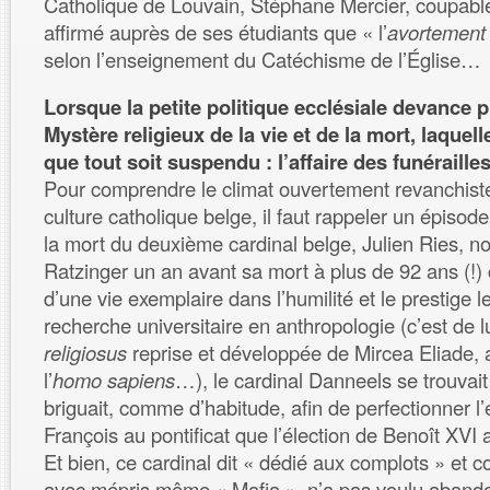
Catholique de Louvain, Stéphane Mercier, coupable 
affirmé auprès de ses étudiants que « l’
avortement 
selon l’enseignement du Catéchisme de l’Église…
Lorsque la petite politique ecclésiale devance 
Mystère religieux de la vie et de la mort, laquel
que tout soit suspendu : l’affaire des funéraill
Pour comprendre le climat ouvertement revanchist
culture catholique belge, il faut rappeler un épisode
la mort du deuxième cardinal belge, Julien Ries,
Ratzinger un an avant sa mort à plus de 92 ans (!
d’une vie exemplaire dans l’humilité et le prestige l
recherche universitaire en anthropologie (c’est de lu
religiosus
reprise et développée de Mircea Eliade, a
l’
homo sapiens
…), le cardinal Danneels se trouvait
briguait, comme d’habitude, afin de perfectionner l
François au pontificat que l’élection de Benoît XVI av
Et bien, ce cardinal dit « dédié aux complots » et
avec mépris même « Mafia », n’a pas voulu aband