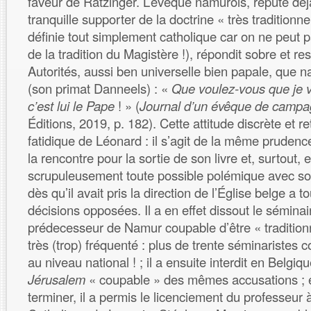
faveur de Ratzinger. L’évêque namurois, réputé déj
tranquille supporter de la doctrine « très traditionne
définie tout simplement catholique car on ne peut p
de la tradition du Magistère !), répondit sobre et r
Autorités, aussi ben universelle bien papale, que na
(son primat Danneels) : «
Que voulez-vous que je v
c’est lui le Pape
! » (
Journal d’un évêque de camp
Éditions, 2019, p. 182). Cette attitude discrète et re
fatidique de Léonard : il s’agit de la même pruden
la rencontre pour la sortie de son livre et, surtout, 
scrupuleusement toute possible polémique avec so
dès qu’il avait pris la direction de l’Église belge a t
décisions opposées. Il a en effet dissout le sémina
prédecesseur de Namur coupable d’être « traditionna
très (trop) fréquenté : plus de trente séminaristes 
au niveau national ! ; il a ensuite interdit en Belgiq
Jérusalem
« coupable » des mêmes accusations ; e
terminer, il a permis le licenciement du professeur à