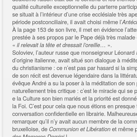
qualité culturelle exceptionnelle du parterre partici
se situait à l’intérieur d’une crise ecclésiale très a
période postconciliaire, il avait choisi même l’
Antéc
À la page 153 de son livre, il met en évidence l’atte
prestée à ses propos par le Pape déjà très malade
«
il relevait la tête et dressait l’oreille
… ».
Soloviev, l’auteur russe que monseigneur Léonard 
d’origine italienne, avait situé son dialogue à médi
du christianisme : ce n’est pas par hasard si la sim
de son récit est devenue légendaire dans la littérat
évêque André a su la poser à la méditation de son 
naturellement très critique : c’est le miracle qui se 
e la Culture son bien mariés et la priorité est donn
la Foi. C’est pour cela que nous étions en presque 
conversation confidentielle en librairie. Malheureus
remarquer qu’il n’y avait aucun membre de la com
bruxelloise, de
Communion et Libération
et même 
des
Memores Domini
!