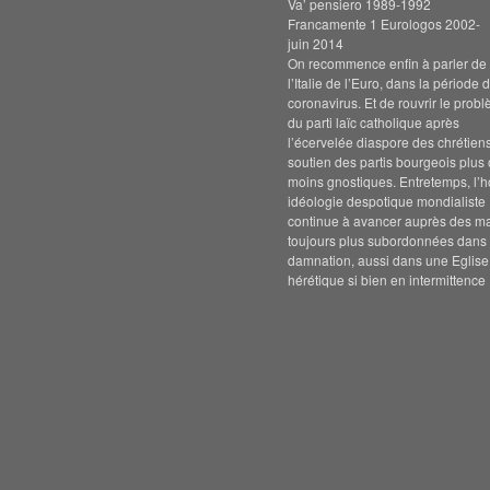
Va’ pensiero 1989-1992
Francamente 1 Eurologos 2002-
juin 2014
On recommence enfin à parler de s
l’Italie de l’Euro, dans la période 
coronavirus. Et de rouvrir le prob
du parti laïc catholique après
l’écervelée diaspore des chrétien
soutien des partis bourgeois plus
moins gnostiques. Entretemps, l’h
idéologie despotique mondialiste
continue à avancer auprès des m
toujours plus subordonnées dans 
damnation, aussi dans une Eglise
hérétique si bien en intermittence 