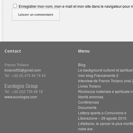
Enregistrer mon nom, mon e-mail et mon site dans le navigateur pour
Contact
Menu
Franco Troiano
Blog
troianof33@gmail.com
Le background culturel et spiritue
Tel : +32 (0) 475 44 74 43
mon blog Francamente 2
Interview de Franco Troiano (mai 
Eurologos Group
Livres Troiano
Tel : +32 (0)2 735 48 18
Ricchezza materiale e spirituale n
www.eurologos.com
libertà amorosa
Conférences
Documents
Lettera aperta a Comunione e
Liberazione – 29 agosto 2015
L’étatisme, le cancer le plus morti
notre ère.