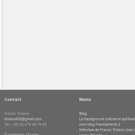
Contact
Menu
Franco Troiano
Blog
troianof33@gmail.com
Le background culturel et spiritue
Tel : +32 (0) 475 44 74 43
mon blog Francamente 2
Interview de Franco Troiano (mai 
Eurologos Group
Livres Troiano