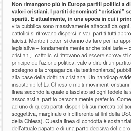
Non rimangono più in Europa partiti politici a di
valori cristiani. I partiti denominati “cristiani” 
spariti. E attualmente, in una epoca in cui i prin
vita pubblica sono massivamente attaccati da ogni s
cattolici si ritrovano dispersi in vari partiti tutti a
laicisti. Mentre i poteri si danno da fare per far ap
legislative – fondamentalmente anche totalitarie – co
cristiani, i cattolici si ritrovano ad essere sprovvist
principe dell’azione politica: vale a dire di un partit
sostegno e la propaganda (la testimonianza) pubbli
alla base della dottrina cristiana. Un handicap evi
insostenibile! La Chiesa e molti movimenti cristiani
linea secondo la quale è lasciato ad ogni fedele la s
associarsi al partito personalmente preferito. Com
ad uno di questi partiti disponibili sui mercati politi
soggettiva, marginale o indifferente ai fini della DS
della Chiesa). Questa linea di condotta è sostanzi
dell’attuale papato e di una parte decisiva del clero