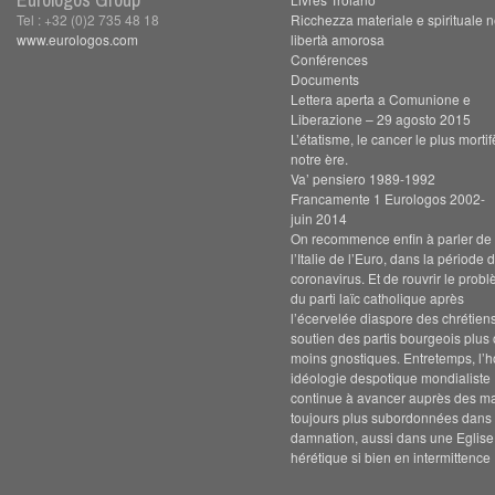
Tel : +32 (0)2 735 48 18
Ricchezza materiale e spirituale n
www.eurologos.com
libertà amorosa
Conférences
Documents
Lettera aperta a Comunione e
Liberazione – 29 agosto 2015
L’étatisme, le cancer le plus morti
notre ère.
Va’ pensiero 1989-1992
Francamente 1 Eurologos 2002-
juin 2014
On recommence enfin à parler de s
l’Italie de l’Euro, dans la période 
coronavirus. Et de rouvrir le prob
du parti laïc catholique après
l’écervelée diaspore des chrétien
soutien des partis bourgeois plus
moins gnostiques. Entretemps, l’h
idéologie despotique mondialiste
continue à avancer auprès des m
toujours plus subordonnées dans 
damnation, aussi dans une Eglise
hérétique si bien en intermittence 