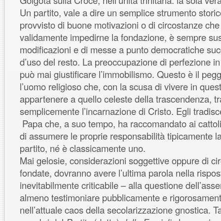
Golgota sulla Croce, nell’unità trinitaria: la sola vera
Un partito, vale a dire un semplice strumento stori
provvisto di buone motivazioni o di circostanze ch
validamente impedirne la fondazione, è sempre susc
modificazioni e di messe a punto democratiche su
d’uso del resto. La preoccupazione di perfezione 
può mai giustificare l’immobilismo. Questo è il pegg
l’uomo religioso che, con la scusa di vivere in que
appartenere a quello celeste della trascendenza, t
semplicemente l’incarnazione di Cristo. Egli tradis
Papa che, a suo tempo, ha raccomandato ai cattoli
di assumere le proprie responsabilità tipicamente l
partito, né è classicamente uno.
Mai gelosie, considerazioni soggettive oppure di c
fondate, dovranno avere l’ultima parola nella rispo
inevitabilmente criticabile – alla questione dell’asse
almeno testimoniare pubblicamente e rigorosament
nell’attuale caos della secolarizzazione gnostica. Tan