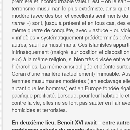
première et incontournable valeur est – on le sait – 
terrorisme musulman le plus extrémiste, ainsi que to
modéré (avec des bon et excellents sentiments du
name
») sont, jusqu’à présent et en tous cas, des 
même guerre de conquête, avec « astuce » ou viol
« infidèles » systématiquement prédéterminés : c’es
autres, sauf les musulmans. Ces islamistes appart
intrinsèquement (malgré leur position et dispositio
eux) à la même religion, si bien très divisée entre
hiérarchies. La même ainsi obligée et décrite surtou
Coran d’une manière (actuellement) immuable. Auss
femmes musulmanes modérées ( en esclavage elle
autant que les hommes) est en Europe fondée égal
pacifique prolificité. Lorsque, pour leur habituelle e
contre la vie, elles ne se font pas sauter en l’air av
homicides et terroristes.
En deuxième lieu, Benoît XVI avait – entre autre
problèmes actuels du monde
chrétien et soi-disa