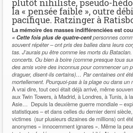
plutôt nihiliste, pseudo-hédo
la « pensée faible », outre dé
pacifique. Ratzinger à Ratisb
La mémoire des masses indifférenciées est cour
« Cette fois plus de quatre-cent
personnes comme
souvent répéter – ont pris des balles dans leurs cor
tas. J’aurais pu être comme les morts du Bataclan. 
concerts. Ou bien à boire (comme presque tous sur
des amis voire des inconnus pour commencer un poss
draguer, disent-ils certains)… Par centaines ont é
mortellement. Pourquoi-pas à la plage ou dans un 
À vrai dire, tout ceci était déjà arrivé, même souve
aux Twin Towers, à Madrid, à Londres, à Tunis, à l
Asie… Depuis la deuxième guerre mondiale – expli
statistiques – et dans celles du dernier demi siècl
victimes (sur plusieurs dizaines de millions) ont été
anonymes « innocemment ignares ». Même la peur e