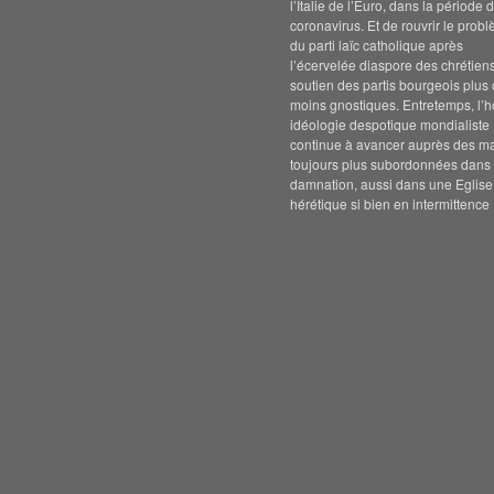
l’Italie de l’Euro, dans la période 
coronavirus. Et de rouvrir le prob
du parti laïc catholique après
l’écervelée diaspore des chrétien
soutien des partis bourgeois plus
moins gnostiques. Entretemps, l’h
idéologie despotique mondialiste
continue à avancer auprès des m
toujours plus subordonnées dans 
damnation, aussi dans une Eglise
hérétique si bien en intermittence 