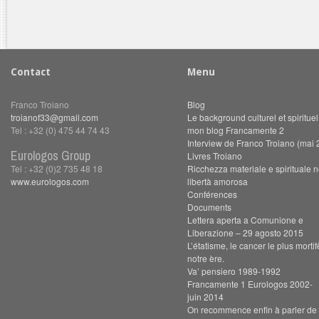
Contact
Menu
Franco Troiano
Blog
troianof33@gmail.com
Le background culturel et spiritue
Tel : +32 (0) 475 44 74 43
mon blog Francamente 2
Interview de Franco Troiano (mai 
Eurologos Group
Livres Troiano
Tel : +32 (0)2 735 48 18
Ricchezza materiale e spirituale n
www.eurologos.com
libertà amorosa
Conférences
Documents
Lettera aperta a Comunione e
Liberazione – 29 agosto 2015
L’étatisme, le cancer le plus morti
notre ère.
Va’ pensiero 1989-1992
Francamente 1 Eurologos 2002-
juin 2014
On recommence enfin à parler de s