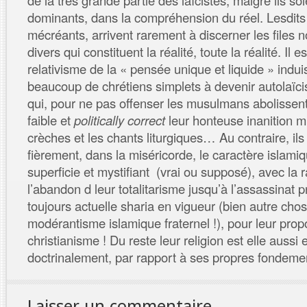
de la très grande partie des laïcistes, malgré ils so
dominants, dans la compréhension du réel. Lesdits l
mécréants, arrivent rarement à discerner les files 
divers qui constituent la réalité, toute la réalité. Il e
relativisme de la « pensée unique et liquide » ind
beaucoup de chrétiens simplets à devenir autolaï
qui, pour ne pas offenser les musulmans abolissen
faible et
politically correct
leur honteuse inanition mi
crèches et les chants liturgiques… Au contraire, ils
fièrement, dans la miséricorde, le caractère islamiq
superficie et mystifiant (vrai ou supposé), avec la r
l’abandon d leur totalitarisme jusqu’à l’assassinat 
toujours actuelle sharia en vigueur (bien autre chos
modérantisme islamique fraternel !), pour leur prop
christianisme ! Du reste leur religion est elle aussi
doctrinalement, par rapport à ses propres fondeme
Laisser un commentaire