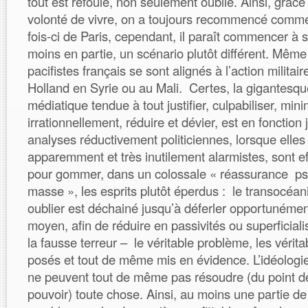
tout est refoulé, non seulement oublié. Ainsi, grâce 
volonté de vivre, on a toujours recommencé comme
fois-ci de Paris, cependant, il paraît commencer à s
moins en partie, un scénario plutôt différent. Même 
pacifistes français se sont alignés à l’action militai
Holland en Syrie ou au Mali. Certes, la gigantesq
médiatique tendue à tout justifier, culpabiliser, mini
irrationnellement, réduire et dévier, est en fonction 
analyses réductivement politiciennes, lorsque elles
apparemment et très inutilement alarmistes, sont e
pour gommer, dans un colossale « réassurance ps
masse », les esprits plutôt éperdus : le transocéa
oublier est déchainé jusqu’à déferler opportunément
moyen, afin de réduire en passivités ou superficia
la fausse terreur – le véritable problème, les véri
posés et tout de même mis en évidence. L’idéologie
ne peuvent tout de même pas résoudre (du point d
pouvoir) toute chose. Ainsi, au moins une partie de