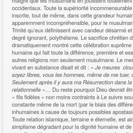
malgré que les musulmans en jouissent totalement
occidentaux. Toute la supériorité incommensurable 
inscrite, tout de même, dans cette grandeur humain
apparemment incompréhensible, pour le musulman
Trinité qu’eux définissent avec candeur désarmé et
degré ignorant, polythéisme. Le sacrifice chrétien d
dramatiquement montré cette célébration suprême d
humaine qui fait toute la différence, première et ess
autres religions non seulement musulmane. Le me
vivant en substance disait et dit :
« Je meures clou
soyez libres, vous les hommes, même de me tuer, 
Seulement après il y aura ma Résurrection dans la t
relationnelle »…
Du reste pourquoi Dieu devrait êtr
« fils fidèles » non moins contraints à Le suivre s
constante même de la mort (par le biais des diffé
inhumaines à cause de toujours possibles apostasies
Toute relation islamique, terraine e éternelle, est a
simplisme dégradant pour la dignité humaine et de s