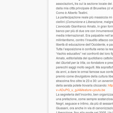
associazioni
,
tra cui la sezione locale dei
dalla mia città principale di Bruxelles (ci
Como è Alberto Teatini.
La partecipazione reale più massiccia mi
ciellini (
Comunione e Liberazione
, malgr
L’avvocato Gianfranco Amato, in gran form
banco per più di due ore con innumerevoli d
media internazionali. Era palpabile nell’
milintantismo, contro l’inaudito attacco con
libertà di educazione dell’Occidente, e par
Tutta l’esposizione è confluita verso la re
“rischio educativo” nei confronti dei loro fi
Amato, editorialista del quotidiano cattoli
dei
Giuristi per la Vita
, co-fondatore e pres
parecchi saggi molto seguiti. Ma soprattut
da anni, a dare le ormai famose sue confer
premio come divulgatore della cultura lib
stracolma fino oltre le 23 e 30: un avve
della serata potete trovarla cliccando:
htt
v=ADuPG_u_gJ4&feature=youtu.be
La segreteria dell’incontro, ben organizza
una prefazione, come sempre sostanziosa 
Negri, seguace e intimo, da più di sessan
Giussani, ora anche in via di canonizzazi
Liberazione,
fino alla morte nel 2005. Un 