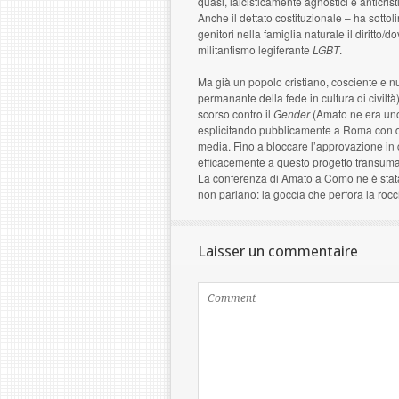
quasi, laicisticamente agnostici e anticristi
Anche il dettato costituzionale – ha sottol
genitori nella famiglia naturale il diritt
militantismo legiferante
LGBT
.
Ma già un popolo cristiano, cosciente e 
permanante della fede in cultura di civil
scorso contro il
Gender
(Amato ne era uno
esplicitando pubblicamente a Roma con 
media. Fino a bloccare l’approvazione in c
efficacemente a questo progetto transumani
La conferenza di Amato a Como ne è stata 
non parlano: la goccia che perfora la roc
Laisser un commentaire