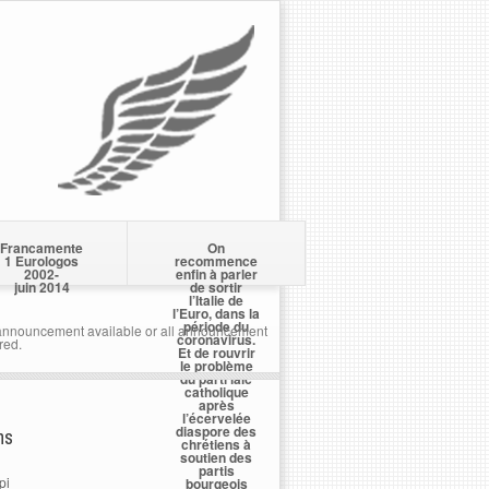
Francamente
On
1 Eurologos
recommence
2002-
enfin à parler
juin 2014
de sortir
l’Italie de
l’Euro, dans la
période du
nnouncement available or all announcement
coronavirus.
red.
Et de rouvrir
le problème
du parti laïc
catholique
après
l’écervelée
diaspore des
ns
chrétiens à
soutien des
partis
pi
bourgeois