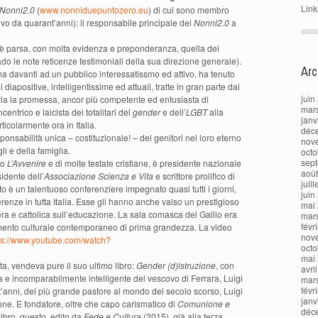
Link
Nonni2.0
(
www.nonniduepuntozero.eu
) di cui sono membro
 vivo da quarant’anni): il responsabile principale dei
Nonni2.0
a
 è parsa, con molta evidenza e preponderanza, quella dei
ado le note reticenze testimoniali della sua direzione generale).
Arc
a davanti ad un pubblico interessatissmo ed attivo, ha tenuto
iapositive, intelligentissime ed attuali, tratte in gran parte dai
juin
aria la promessa, ancor più competente ed entusiasta di
mar
centrico e laicista dei totalitari del
gender
e dell’
LGBT
alla
janv
ticolarmente ora in Italia.
déc
sponsabilità unica – costituzionale! – dei genitori nel loro eterno
nov
gli e della famiglia.
octo
sep
co
L’Avvenire
e di molte testate cristiane, è presidente nazionale
aoû
idente dell’
Associazione Scienza e Vita
e scrittore prolifico di
juil
to è un talentuoso conferenziere impegnato quasi tutti i giorni,
juin
enze in tutta Italia. Esse gli hanno anche valso un prestigioso
mai
era e cattolica sull’educazione. La sala comasca del Gallio era
mar
févr
nimento culturale contemporaneo di prima grandezza. La video
nov
ps://www.youtube.com/watch?
octo
mai
ta, vendeva pure il suo ultimo libro:
Gender (d)istruzione
, con
avri
e incomparabilmente intelligente del vescovo di Ferrara, Luigi
mar
févr
t’anni, del più grande pastore al mondo del secolo scorso, Luigi
janv
one. E fondatore, oltre che capo carismatico di
Comunione e
déc
libro, questo, edito da
Fede e Cultura
(2015), già alla terza