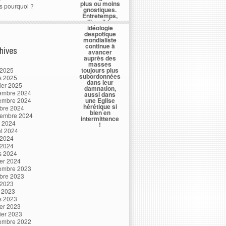
plus ou moins
s pourquoi ?
gnostiques.
Entretemps,
l’horrible
idéologie
despotique
mondialiste
continue à
hives
avancer
auprès des
masses
 2025
toujours plus
subordonnées
s 2025
dans leur
ier 2025
damnation,
embre 2024
aussi dans
embre 2024
une Eglise
hérétique si
bre 2024
bien en
tembre 2024
intermittence
t 2024
!
let 2024
 2024
 2024
s 2024
ier 2024
embre 2023
bre 2023
 2023
l 2023
s 2023
ier 2023
ier 2023
embre 2022