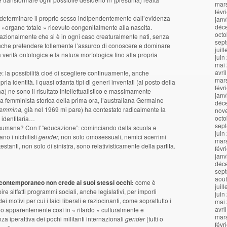
mar
févr
di determinare il proprio sesso indipendentemente dall’evidenza
janv
déc
l’ »organo totale » ricevuto congenitalmente alla nascita.
octo
razionalmente che si è in ogni caso creaturalmente nati, senza
sep
 anche pretendere follemente l’assurdo di conoscere e dominare
juil
 verità ontologica e la natura morfologica fino alla propria
juin
mai
avri
 la possibilità cioé di scegliere continuamente, anche
mar
ia identità. I quasi ottanta tipi di generi inventati (al posto della
févr
 ne sono il risultato intellettualistico e massimamente
janv
na femminista storica della prima ora, l’australiana Germaine
déc
femmina,
già nel 1969 mi pare) ha contestato radicalmente la
nov
octo
a identitaria…
sep
sumana? Con l’”educazione”: cominciando dalla scuola e
juin
no i nichilisti
gender,
non solo omosessuali, nemici acerrimi
mar
estanti, non solo di sinistra, sono relativisticamente della partita.
févr
janv
déc
sep
aoû
 contemporaneo non crede ai suoi stessi occhi:
come è
juil
re siffatti programmi sociali, anche legislativi, per imporli
juin
motivi per cui i laici liberali e raziocinanti, come soprattutto i
mai
avri
sono apparentemente così in « ritardo » culturalmente e
mar
za iperattiva dei pochi militanti internazionali
gender
(tutti o
févr