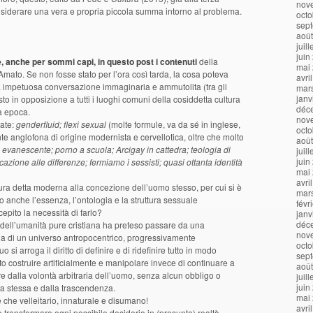
nov
siderare una vera e propria piccola summa intorno al problema.
octo
sep
aoû
juil
juin
 anche per sommi capi, in questo post i contenuti
della
mai
 Amato. Se non fosse stato per l’ora così tarda, la cosa poteva
avri
a impetuosa conversazione immaginaria e ammutolita (tra gli
mar
janv
to in opposizione a tutti i luoghi comuni della cosiddetta cultura
déc
a epoca.
nov
ate:
genderfluid; flexi sexual
(molte formule, va da sé in inglese,
octo
te anglofona di origine
modernista e cervellotica, oltre che molto
aoû
evanescente; porno a scuola; Arcigay in cattedra; teologia di
juil
juin
azione alle differenze; fermiamo i sessisti; quasi ottanta identità
mai
avri
ra detta moderna alla concezione dell’uomo stesso, per cui si è
mar
no anche l’essenza, l’ontologia e la struttura sessuale
févr
epito la necessità di farlo?
janv
déc
 dell’umanità pure cristiana ha preteso passare da una
nov
a di un universo antropocentrico, progressivamente
octo
o si arroga il diritto di definire e di ridefinire tutto in modo
sep
o costruire artificialmente e manipolare invece di continuare a
aoû
e dalla volontà arbitraria dell’uomo, senza alcun obbligo o
juil
juin
ura stessa e dalla trascendenza.
mai
 che velleitario, innaturale e disumano!
avri
 transformare ogni possibile desiderio in (presunta) realtà