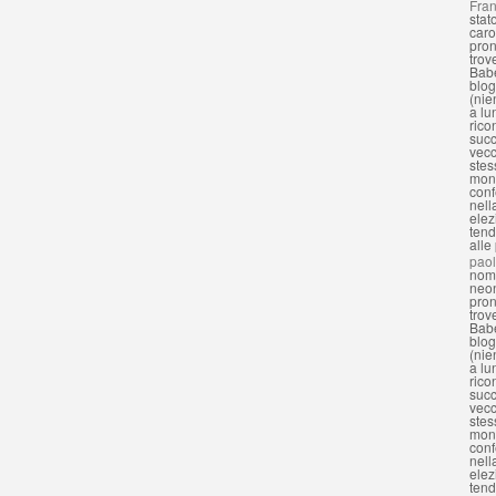
Fran
stat
caro
pron
trov
Babe
blog
(nie
a lu
rico
succ
vecc
stes
mond
conf
nell
elez
tend
alle
pao
nomi
neon
pron
trov
Babe
blog
(nie
a lu
rico
succ
vecc
stes
mond
conf
nell
elez
tend