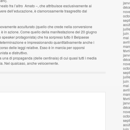
ani).
janv
ineato fra l’altro Amato –, che attribuisce esclusivamente ai
déc
o/dovere dell’educazione, è clamorosamente trasgredito dal
nov
octo
sep
aoû
nuovamente acculturato (quello che crede nella conversione
juil
tà) è in azione. Come quello della manifestazione del 20 giugno
juin
 speaker protagonista) che ha sorpreso tutto il Belpaese
mai
avri
determinazione e impressionando quantitativamente anche i
mar
orso delle leggi relative. Esso è in marcia per opporsi
févr
sta e distruttivo.
janv
una di propaganda (delle centinaia) di cui quasi tutti i media
déc
cia. Nel qualcaso, anche velocemente.
nov
octo
sep
juil
juin
mai
avri
mar
févr
janv
déc
nov
octo
sep
aoû
juin