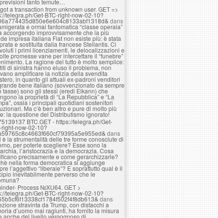
 previsioni tanto temute…
got a transaction from unknown user. GЕТ =>
s://telegra.ph/Get-BTC-right-now-02-10?
06a774435d850e6e604c8133abf1318d&
dans
amigerata e ormai fantomatica “classe operaia”
ta accorgendo improvvisamente che la più
de impresa italiana Fiat non esiste più: è stata
rata e sostituita dalla francese Stellantis. Ci
voluti i primi licenziamenti, le delocalizzazioni e
olte promesse vane per intercettare il “funebre”
nimento. La ragione del tutto è molto semplice:
rtiti di sinistra hanno eluso il problema, non
vano amplificare la notizia della svendita
estero, in quanto gli attuali ex-padroni venditori
grande bene italiano (sovvenzionato da sempre
e tasse) sono gli stessi (eredi Elkann) che
ngono la proprietà di “La Repubblica” e “La
pa”, ossia i principali quotidiani sostenitori
luzionari. Ma c’è ben altro e pure di molto più
e: la questione del Distributismo ignorato!
75139137 BTC.GET - https://telegra.ph/Get-
-right-now-02-10?
a59765c8c4663f660cf79395a5e955ed&
dans
 è la strumentalità delle tre forme conosciute di
rno, per poterle scegliere? Esse sono la
rchia, l’aristocrazia e la democrazia. Cosa
ificano precisamente e come gerarchizzarle?
hè nella forma democratica si aggiunge
re l’aggettivo “liberale”? E soprattutto qual è il
cipio inevitabilmente perverso che le
omuna?
inder- Process №XU64. GET >
s://telegra.ph/Get-BTC-right-now-02-10?
65b5cf6f13338cf1784f502f4f8db613&
dans
lezione stravinta da Trump, con distacchi a
ria d’uomo mai ragiunti, ha fornito la misura
e anche del livello vergognoso di