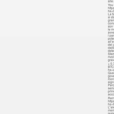
alle
You 
http
hs=
La f
si s
gran
comp
son 
le m
avve
i pa
pote
all’
del 
dall
dete
Stam
rivo
grav
+ 0.
BTC
hs=
Qual
gove
mona
sign
Perc
semp
prin
acc
Rem
http
hs=
L’’e
memo
real