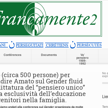
Conférences
Documents
Va’
pensiero
1989-
1992
 (circa 500 persone) per
No a
expi
udire Amato sul Gender fluid
dittatura del “pensiero unico”
la esclusività dell’educazione
Lie
 genitori nella famiglia.
Tem
 siamo andati alla conferenza sul
organizzata da molte
Gender