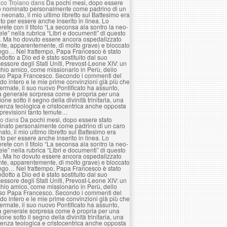
co Troiano
dans
Da pochi mesi, dopo essere
o nominato personalmente come padrino di un
 neonato, il mio ultimo libretto sul Battesimo era
to per essere anche inserito in linea. Lo
erete con il titolo “La seconsa ala sontro la neo-
le” nella rubrica “Libri e documenti” di questo
. Ma ho dovuto essere ancora ospedalizzato
nte, apparentemente, di molto grave) e bloccato
ngo… Nel frattempo, Papa Francesco è stato
ndotto a Dio ed è stato sostituito dal suo
essore degli Stati Uniti, Prevost-Leone XIV: un
hio amico, come missionario in Perù, dello
so Papa Francesco. Secondo i commenti del
o intero e le mie prime convinzioni già più che
ermate, il suo nuovo Pontificato ha assunto,
a generale sorpresa come è propria per una
ione sotto il segno della divinità trinitaria, una
enza teologica e cristocentrica anche opposta
 previsioni tanto temute…
lo
dans
Da pochi mesi, dopo essere stato
nato personalmente come padrino di un caro
ato, il mio ultimo libretto sul Battesimo era
to per essere anche inserito in linea. Lo
erete con il titolo “La seconsa ala sontro la neo-
le” nella rubrica “Libri e documenti” di questo
. Ma ho dovuto essere ancora ospedalizzato
nte, apparentemente, di molto grave) e bloccato
ngo… Nel frattempo, Papa Francesco è stato
ndotto a Dio ed è stato sostituito dal suo
essore degli Stati Uniti, Prevost-Leone XIV: un
hio amico, come missionario in Perù, dello
so Papa Francesco. Secondo i commenti del
o intero e le mie prime convinzioni già più che
ermate, il suo nuovo Pontificato ha assunto,
a generale sorpresa come è propria per una
ione sotto il segno della divinità trinitaria, una
enza teologica e cristocentrica anche opposta