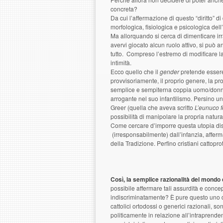
concreta?
Da cui l’affermazione di questo “diritto” 
morfologica, fisiologica e psicologica del
Ma allorquando si cerca di dimenticare ir
avervi giocato alcun ruolo attivo, si può
tutto. Compreso l’estremo di modificare la
intimità.
Ecco quello che il
gender
pretende essere:
provvisoriamente, il proprio genere, la propr
semplice e sempiterna coppia uomo/donna)
arrogante nel suo infantilismo. Persino u
Greer (quella che aveva scritto
L’eunuco 
possibilità di manipolare la propria natur
Come cercare d’imporre questa utopia di
(irresponsabilmente) dall’infanzia, afferma
della Tradizione. Perfino cristiani cattoprot
Così, la semplice razionalità del mondo
possibile affermare tali assurdità e concepi
indiscriminatamente? È pure questo uno dei 
cattolici ortodossi o generici razionali, 
politicamente in relazione all’intraprenden