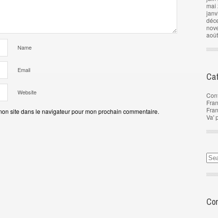
mai
janv
déc
nov
aoû
Name
Email
Cat
Website
Con
Fran
Fra
mon site dans le navigateur pour mon prochain commentaire.
Va' 
Com