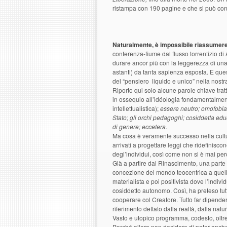
ristampa con 190 pagine e che si può con
Naturalmente, è impossibile riassumere,
conferenza-fiume dal flusso torrentizio di
durare ancor più con la leggerezza di un
astanti) da tanta sapienza esposta. E ques
del “pensiero liquido e unico” nella nostr
Riporto qui solo alcune parole chiave tratt
in ossequio all’idéologia fondamentalmen
intellettualistica);
essere neutro; omofobia 
Stato; gli orchi pedagoghi; cosiddetta educ
di genere; eccetera.
Ma cosa è veramente successo nella cultu
arrivati a progettare leggi che ridefinisco
degl’individui, così come non si è mai perc
Già a partire dal Rinascimento, una parte
concezione del mondo teocentrica a quell
materialista
e poi positivista dove l’individu
cosiddetto autonomo. Così, ha preteso tutt
cooperare col Creatore. Tutto far dipender
riferimento dettato dalla realtà, dalla nat
Vasto e utopico programma, codesto, oltre
Perché allora non decidere di poter anche