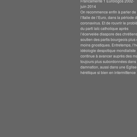
Francamente 1 Eurologos 2002-
juin 2014
On recommence enfin à parler de s
l’Italie de l’Euro, dans la période 
coronavirus. Et de rouvrir le prob
du parti laïc catholique après
l’écervelée diaspore des chrétien
soutien des partis bourgeois plus
moins gnostiques. Entretemps, l’h
idéologie despotique mondialiste
continue à avancer auprès des m
toujours plus subordonnées dans 
damnation, aussi dans une Eglise
hérétique si bien en intermittence 