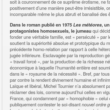
soit à couronnement de ce suprême érotisme, ne fa
positivement d’une manière peut-être irrésistible, or
incomparable même le plus abruti et banalisé des 
Dans le roman publié en 1975
Les météores
, u
protagonistes homosexuels, le jumeau
qui décid
fonder une véritable famille, est « persécuté » par l
soutient la supériorité absolue et prototypique du m
précédente homo-relation par rapport à celle héte
jugée inférieure. Esclavagée par la reproduction gén
« travail forcé », par la production de la richesse n
économique à laquelle l’humanité entière est soum
dans le « royaume de la nécessité ». Bref, par tous
par contre la rendent divinement humaine et infinime
Laïque et libéral, Michel Tournier n’a absolument p
réclamer des lois, comme aujourd’hui celles en vi
France, qui condamnent par « homophobie » celui q
publiquement contester le soi-disant
nouvel ordre 