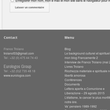
Enregistrer mon nom, mon e-mail et mon site dans le navigateur pour
Contact
Menu
Franco Troiano
Blog
troianof33@gmail.com
Le background culturel et spiritue
Tel : +32 (0) 475 44 74 43
mon blog Francamente 2
Interview de Franco Troiano (mai 
Eurologos Group
Livres Troiano
Tel : +32 (0)2 735 48 18
Ricchezza materiale e spirituale n
www.eurologos.com
libertà amorosa
Conférences
Documents
Lettera aperta a Comunione e
Liberazione – 29 agosto 2015
L’étatisme, le cancer le plus morti
notre ère.
Va’ pensiero 1989-1992