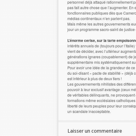
personnel déjà attaqué rationnellement par
pas fait autre chose que l’augmenter. En 
fonctionnaires publiques dès que Cameron
médias continentaux n’en parlent pas.
Mais même les autres gouvernements europé
jour un programme sacro-saint de justice 
L’énorme cerise, sur la tarte empoisonn
intérêts annuels de (toujours pour l’Itali
vient de décider, avec l’ultérieur augmenta
générations ignares (coupablement) de j
supplémentaire mis systématiquement su
Pour avoir une idée de la grandeur de ce 
du soi-disant « pacte de stabilité » (déjà 
est inférieur à plus de deux tiers !
Les gouvernements nihilistes des différe
pouvoir à leur exclusif avantage (ceux m
de véritables délinquants, ne provoquen
formations même ecclésiales catholiques 
liberté de leurs peuples pour leur conséq
un scandale inacceptable.
Laisser un commentaire