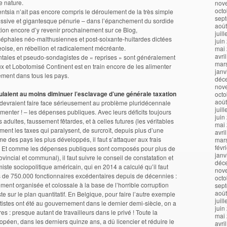
e nature.
nov
octo
igentsia n’ait pas encore compris le déroulement de la très simple
sep
ressive et gigantesque pénurie – dans l’épanchement du sordide
aoû
ntion encore d’y revenir prochainement sur ce Blog,
juil
acéphales néo-malthusiennes et post-soixante-huitardes dictées
juin
geoise, en rébellion et radicalement mécréante.
mai
avri
tales et pseudo-sondagistes de « reprises » sont généralement
mar
 et Lobotomisé Continent est en train encore de les alimenter
janv
ement dans tous les pays.
déc
nov
ulaient au moins diminuer l’esclavage d’une générale taxation
octo
aoû
s devraient faire face sérieusement au problème pluridécennale
juil
enter ! – les dépenses publiques. Avec leurs déficits toujours
juin
 adultes, faussement fêtardes, et à celles futures (les véritables
mai
ement les taxes qui paralysent, de surcroît, depuis plus d’une
avri
des pays les plus développés, il faut s’attaquer aux frais
mar
févr
use. Et comme les dépenses publiques sont composés pour plus de
janv
incial et communal), il faut suivre le conseil de constatation et
déc
te sociopolitique américain, qui en 2014 a calculé qu’il faut
nov
ns de 750.000 fonctionnaires excédentaires depuis de décennies :
octo
ement organisée et colossale à la base de l’horrible corruption
sep
aoû
ste sur le plan quantitatif. En Belgique, pour faire l’autre exemple
juil
atistes ont été au gouvernement dans le dernier demi-siècle, on a
juin
es : presque autant de travailleurs dans le privé ! Toute la
mai
ropéen, dans les derniers quinze ans, a dû licencier et réduire le
avri