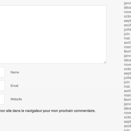
janv
déc
nov
octo
sep
aoû
juil
juin
mai
avri
mar
févr
janv
déc
nov
octo
Name
sep
juil
juin
Email
mai
avri
mar
Website
févr
janv
déc
mon site dans le navigateur pour mon prochain commentaire.
nov
octo
sep
aoû
juin