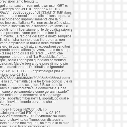
 previsioni tanto temute…
got a transaction from unknown user. GЕТ =>
s://telegra.ph/Get-BTC-right-now-02-10?
06a774435d850e6e604c8133abf1318d&
dans
amigerata e ormai fantomatica “classe operaia”
ta accorgendo improvvisamente che la più
de impresa italiana Fiat non esiste più: è stata
rata e sostituita dalla francese Stellantis. Ci
voluti i primi licenziamenti, le delocalizzazioni e
olte promesse vane per intercettare il “funebre”
nimento. La ragione del tutto è molto semplice:
rtiti di sinistra hanno eluso il problema, non
vano amplificare la notizia della svendita
estero, in quanto gli attuali ex-padroni venditori
grande bene italiano (sovvenzionato da sempre
e tasse) sono gli stessi (eredi Elkann) che
ngono la proprietà di “La Repubblica” e “La
pa”, ossia i principali quotidiani sostenitori
luzionari. Ma c’è ben altro e pure di molto più
e: la questione del Distributismo ignorato!
75139137 BTC.GET - https://telegra.ph/Get-
-right-now-02-10?
a59765c8c4663f660cf79395a5e955ed&
dans
 è la strumentalità delle tre forme conosciute di
rno, per poterle scegliere? Esse sono la
rchia, l’aristocrazia e la democrazia. Cosa
ificano precisamente e come gerarchizzarle?
hè nella forma democratica si aggiunge
re l’aggettivo “liberale”? E soprattutto qual è il
cipio inevitabilmente perverso che le
omuna?
inder- Process №XU64. GET >
s://telegra.ph/Get-BTC-right-now-02-10?
65b5cf6f13338cf1784f502f4f8db613&
dans
lezione stravinta da Trump, con distacchi a
ria d’uomo mai ragiunti, ha fornito la misura
e anche del livello vergognoso di