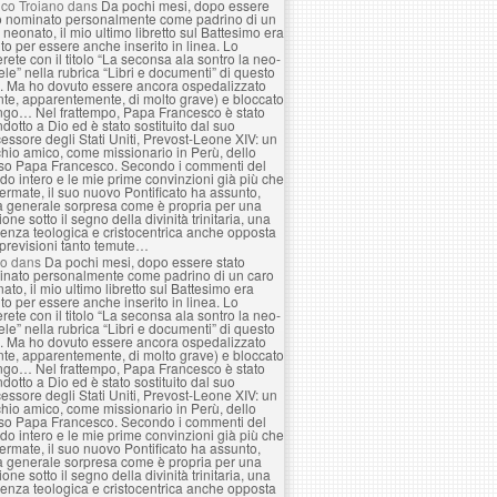
co Troiano
dans
Da pochi mesi, dopo essere
o nominato personalmente come padrino di un
 neonato, il mio ultimo libretto sul Battesimo era
to per essere anche inserito in linea. Lo
erete con il titolo “La seconsa ala sontro la neo-
le” nella rubrica “Libri e documenti” di questo
. Ma ho dovuto essere ancora ospedalizzato
nte, apparentemente, di molto grave) e bloccato
ngo… Nel frattempo, Papa Francesco è stato
ndotto a Dio ed è stato sostituito dal suo
essore degli Stati Uniti, Prevost-Leone XIV: un
hio amico, come missionario in Perù, dello
so Papa Francesco. Secondo i commenti del
o intero e le mie prime convinzioni già più che
ermate, il suo nuovo Pontificato ha assunto,
a generale sorpresa come è propria per una
ione sotto il segno della divinità trinitaria, una
enza teologica e cristocentrica anche opposta
 previsioni tanto temute…
lo
dans
Da pochi mesi, dopo essere stato
nato personalmente come padrino di un caro
ato, il mio ultimo libretto sul Battesimo era
to per essere anche inserito in linea. Lo
erete con il titolo “La seconsa ala sontro la neo-
le” nella rubrica “Libri e documenti” di questo
. Ma ho dovuto essere ancora ospedalizzato
nte, apparentemente, di molto grave) e bloccato
ngo… Nel frattempo, Papa Francesco è stato
ndotto a Dio ed è stato sostituito dal suo
essore degli Stati Uniti, Prevost-Leone XIV: un
hio amico, come missionario in Perù, dello
so Papa Francesco. Secondo i commenti del
o intero e le mie prime convinzioni già più che
ermate, il suo nuovo Pontificato ha assunto,
a generale sorpresa come è propria per una
ione sotto il segno della divinità trinitaria, una
enza teologica e cristocentrica anche opposta