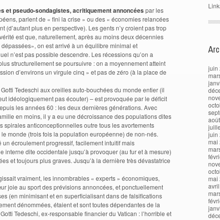
Link
s et pseudo-sondagistes, acritiquement annoncées
par les
péens, parlent de « fini la crise » ou des « économies relancées
nt (d’autant plus en perspective). Les gents n’y croient pas trop
a vérité est que, naturellement, après au moins deux décennies
« dépassées», on est arrivé à un équilibre minimal et
Arc
uel n’est pas possible descendre. Les récessions qu’on a
 plus structurellement se poursuivre : on a moyennement atteint
juin
ion d’environs un virgule cinq » et pas de zéro (à la place de
mar
janv
e Gotti Tedeschi aux oreilles auto-bouchées du monde entier (il
déc
nov
veut idéologiquement pas écouter) – est provoquée par le déficit
octo
 depuis les années 60 : les deux dernières générations. Avec
sep
ille en moins, il y a eu une décroissance des populations dites
aoû
es spirales anticonceptionnelles outre tous les avortements
juil
s le monde (trois fois la population européenne) de non-nés.
juin
mai
é un écroulement progressif, facilement intuitif mais
mar
interne dite occidentale jusqu’à provoquer (au fur et à mesure)
févr
 et toujours plus graves. Jusqu’à la dernière très dévastatrice
nov
octo
gissait vraiment, les innombrables « experts » économiques,
mai
avri
œur joie au sport des prévisions annoncées, et ponctuellement
mar
ses (en minimisant et en superficialisant dans de falsifications
févr
llement dénommées, étaient et sont toutes dépendantes de la
janv
Gotti Tedeschi, ex-responsable financier du Vatican : l’horrible et
déc