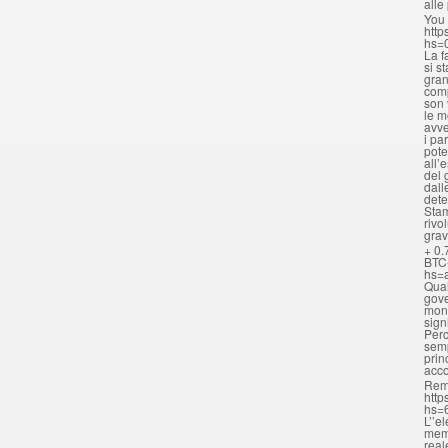
alle
You 
http
hs=
La f
si s
gran
comp
son 
le m
avve
i pa
pote
all’
del 
dall
dete
Stam
rivo
grav
+ 0.
BTC
hs=
Qual
gove
mona
sign
Perc
semp
prin
acc
Rem
http
hs=
L’’e
memo
real