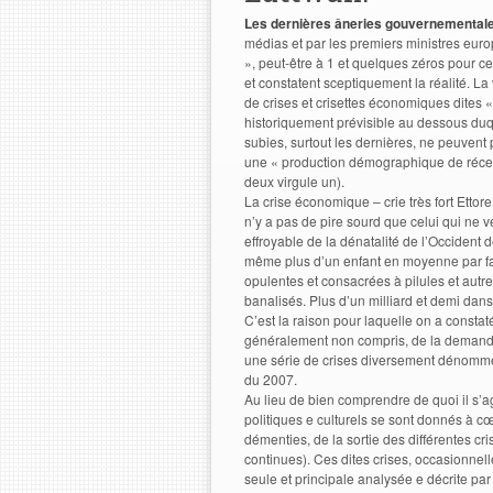
Les dernières âneries gouvernementale
médias et par les premiers ministres euro
», peut-être à 1 et quelques zéros pour ce
et constatent sceptiquement la réalité. L
de crises et crisettes économiques dites 
historiquement prévisible au dessous duq
subies, surtout les dernières, ne peuvent
une « production démographique de récess
deux virgule un).
La crise économique – crie très fort Ettor
n’y a pas de pire sourd que celui qui ne 
effroyable de la dénatalité de l’Occident
même plus d’un enfant en moyenne par fam
opulentes et consacrées à pilules et autr
banalisés. Plus d’un milliard et demi dan
C’est la raison pour laquelle on a constat
généralement non compris, de la demande 
une série de crises diversement dénommées
du 2007.
Au lieu de bien comprendre de quoi il s’a
politiques e culturels se sont donnés à c
démenties, de la sortie des différentes cri
continues). Ces dites crises, occasionne
seule et principale analysée e décrite par 