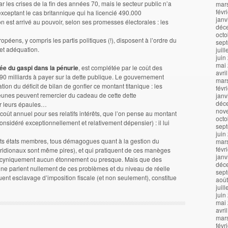
 les crises de la fin des années 70, mais le secteur public n’a
mar
févr
exceptant le cas britannique qui ha licencié 490.000
janv
 est arrivé au pouvoir, selon ses promesses électorales : les
déc
octo
ens, y compris les partis politiques (!), disposent à l’ordre du
sep
et adéquation.
juil
juin
mai
ée du gaspi dans la pénurie
, est complétée par le coût des
avri
e) 90 milliards à payer sur la dette publique. Le gouvernement
mar
tion du déficit de bilan de gonfler ce montant titanique : les
févr
eunes peuvent remercier du cadeau de cette dette
janv
déc
r leurs épaules…
nov
coût annuel pour ses relatifs intérêts, que l’on pense au montant
octo
considéré exceptionnellement et relativement dépensier) : il lui
sep
juin
nts états membres, tous démagogues quant à la gestion du
mar
févr
éridionaux sont même pires), et qui pratiquent de ces manèges
janv
t cyniquement aucun étonnement ou presque. Mais que des
déc
ne parlent nullement de ces problèmes et du niveau de réelle
sep
uent esclavage d’imposition fiscale (et non seulement), constitue
aoû
juil
juin
mai
avri
mar
févr