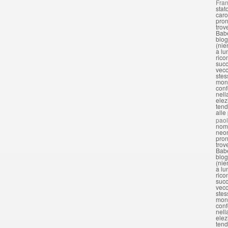
Fran
stat
caro
pron
trov
Babe
blog
(nie
a lu
rico
succ
vecc
stes
mond
conf
nell
elez
tend
alle
pao
nomi
neon
pron
trov
Babe
blog
(nie
a lu
rico
succ
vecc
stes
mond
conf
nell
elez
tend