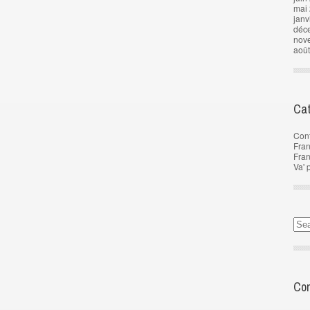
mai
janv
déc
nov
aoû
Cat
Con
Fran
Fra
Va' 
Com