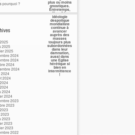
plus ou moins
s pourquoi ?
gnostiques.
Entretemps,
l’horrible
idéologie
despotique
mondialiste
continue à
hives
avancer
auprès des
masses
 2025
toujours plus
subordonnées
s 2025
dans leur
ier 2025
damnation,
embre 2024
aussi dans
embre 2024
une Eglise
hérétique si
bre 2024
bien en
tembre 2024
intermittence
t 2024
!
let 2024
 2024
 2024
s 2024
ier 2024
embre 2023
bre 2023
 2023
l 2023
s 2023
ier 2023
ier 2023
embre 2022