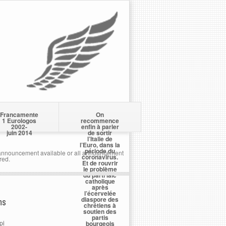
Francamente
On
1 Eurologos
recommence
2002-
enfin à parler
juin 2014
de sortir
l’Italie de
l’Euro, dans la
période du
nnouncement available or all announcement
coronavirus.
red.
Et de rouvrir
le problème
du parti laïc
catholique
après
l’écervelée
diaspore des
ns
chrétiens à
soutien des
partis
pi
bourgeois