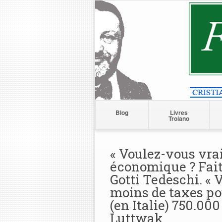
Blog
Livres
Troiano
« Voulez-vous vrai
économique ? Faite
Gotti Tedeschi. «
moins de taxes pou
(en Italie) 750.000
Luttwak.