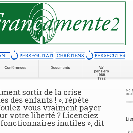
Conférences
Documents
Va’
pensiero
1989-
1992
ment sortir de la crise
No a
expi
s des enfants ! », répète
 Voulez-vous vraiment payer
r votre liberté ? Licenciez
Lie
 fonctionnaires inutiles », dit
Tem