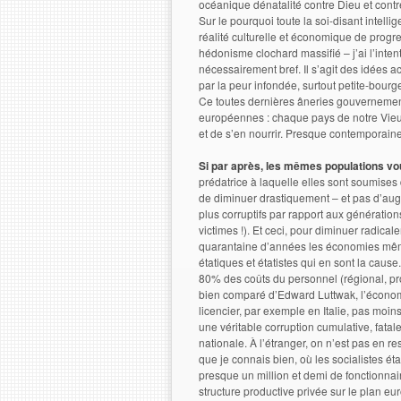
océanique dénatalité contre Dieu et contr
Sur le pourquoi toute la soi-disant intell
réalité culturelle et économique de prog
hédonisme clochard massifié – j’ai l’inte
nécessairement bref. Il s’agit des idées 
par la peur infondée, surtout petite-bour
Ce toutes dernières âneries gouvernemen
européennes : chaque pays de notre Vieux
et de s’en nourrir. Presque contemporain
Si par après, les mêmes populations vo
prédatrice à laquelle elles sont soumise
de diminuer drastiquement – et pas d’augm
plus corruptifs par rapport aux générations
victimes !). Et ceci, pour diminuer radical
quarantaine d’années les économies même 
étatiques et étatistes qui en sont la ca
80% des coûts du personnel (régional, prov
bien comparé d’Edward Luttwak, l’économis
licencier, par exemple en Italie, pas moi
une véritable corruption cumulative, fatal
nationale. À l’étranger, on n’est pas en re
que je connais bien, où les socialistes ét
presque un million et demi de fonctionnair
structure productive privée sur le plan eu