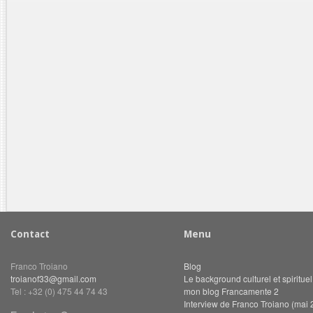
Contact
Menu
Franco Troiano
Blog
troianof33@gmail.com
Le background culturel et spiritue
Tel : +32 (0) 475 44 74 43
mon blog Francamente 2
Interview de Franco Troiano (mai 