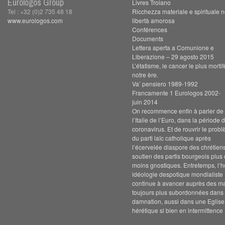
Eurologos Group
Livres Troiano
Tel : +32 (0)2 735 48 18
Ricchezza materiale e spirituale n
www.eurologos.com
libertà amorosa
Conférences
Documents
Lettera aperta a Comunione e
Liberazione – 29 agosto 2015
L’étatisme, le cancer le plus morti
notre ère.
Va’ pensiero 1989-1992
Francamente 1 Eurologos 2002-
juin 2014
On recommence enfin à parler de s
l’Italie de l’Euro, dans la période 
coronavirus. Et de rouvrir le prob
du parti laïc catholique après
l’écervelée diaspore des chrétien
soutien des partis bourgeois plus
moins gnostiques. Entretemps, l’h
idéologie despotique mondialiste
continue à avancer auprès des m
toujours plus subordonnées dans 
damnation, aussi dans une Eglise
hérétique si bien en intermittence 