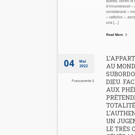
questo, contro la
d’innumerevoli « c
considerarsi « mo
« cattolico », sen
una […]
Read More
L’APPAR
04
Mai
AU MOND
2022
SUBORDO
DIEU. FA
Francamente 2
AUX PHÉ
PRÉTEND
TOTALITÉ
L’AUTHE
UN JUGE
LE TRÈS