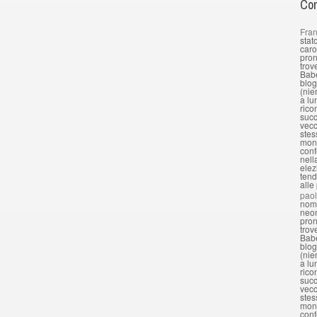
Com
Fran
stat
caro
pron
trov
Babe
blog
(nie
a lu
rico
succ
vecc
stes
mond
conf
nell
elez
tend
alle
pao
nomi
neon
pron
trov
Babe
blog
(nie
a lu
rico
succ
vecc
stes
mond
conf