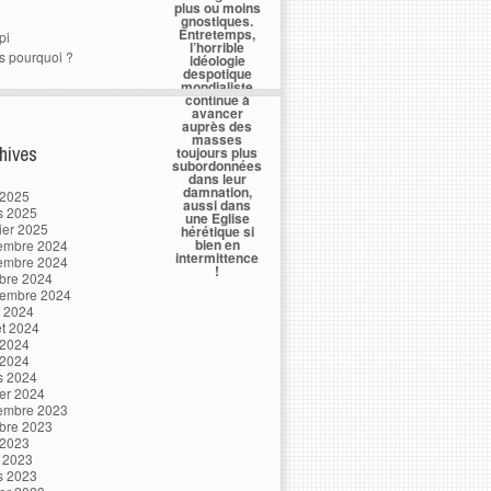
plus ou moins
gnostiques.
Entretemps,
pi
l’horrible
s pourquoi ?
idéologie
despotique
mondialiste
continue à
avancer
auprès des
masses
hives
toujours plus
subordonnées
dans leur
damnation,
 2025
aussi dans
s 2025
une Eglise
ier 2025
hérétique si
bien en
embre 2024
intermittence
embre 2024
!
bre 2024
tembre 2024
t 2024
let 2024
 2024
 2024
s 2024
ier 2024
embre 2023
bre 2023
 2023
l 2023
s 2023