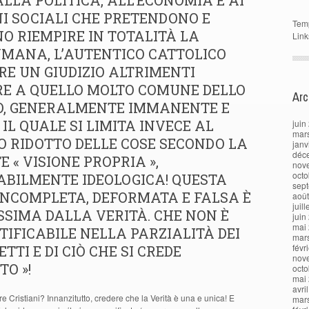
LLA POLITICA, ALL’ECONOMIA E AI
I SOCIALI CHE PRETENDONO E
Tem
O RIEMPIRE IN TOTALITÀ LA
Link
UMANA, L’AUTENTICO CATTOLICO
E UN GIUDIZIO ALTRIMENTI
RE A QUELLO MOLTO COMUNE DELLO
Arc
O, GENERALMENTE IMMANENTE E
 IL QUALE SI LIMITA INVECE AL
juin
mar
 RIDOTTO DELLE COSE SECONDO LA
janv
déc
E « VISIONE PROPRIA »,
nov
octo
BILMENTE IDEOLOGICA! QUESTA
sep
INCOMPLETA, DEFORMATA E FALSA È
aoû
juil
SIMA DALLA VERITÀ. CHE NON È
juin
mai
TIFICABILE NELLA PARZIALITÀ DEI
mar
févr
TTI E DI CIÒ CHE SI CREDE
nov
TO »!
octo
mai
avri
e Cristiani? Innanzitutto, credere che la Verità è una e unica! E
mar