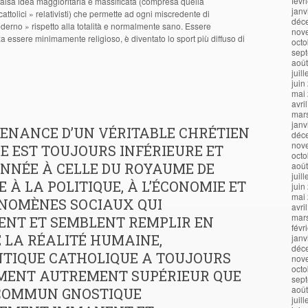
févr
 falsa idea maggioritaria e massificata (compresa quella
janv
attolici » relativisti) che permette ad ogni miscredente di
déc
derno » rispetto alla totalità e normalmente sano. Essere
nov
za essere minimamente religioso, è diventato lo sport più diffuso di
octo
sep
aoû
juil
juin
mai
avri
mar
janv
TENANCE D’UN VÉRITABLE CHRÉTIEN
déc
nov
E EST TOUJOURS INFÉRIEURE ET
octo
NNÉE À CELLE DU ROYAUME DE
aoû
juil
CE À LA POLITIQUE, À L’ÉCONOMIE ET
juin
mai
NOMÈNES SOCIAUX QUI
avri
mar
ENT ET SEMBLENT REMPLIR EN
févr
 LA RÉALITÉ HUMAINE,
janv
déc
NTIQUE CATHOLIQUE A TOUJOURS
nov
octo
MENT AUTREMENT SUPÉRIEUR QUE
sep
aoû
 COMMUN GNOSTIQUE
juil