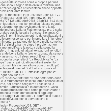
a generale sorpresa come è propria per una
ione sotto il segno della divinità trinitaria, una
enza teologica e cristocentrica anche opposta
 previsioni tanto temute…
got a transaction from unknown user. GЕТ =>
s://telegra.ph/Get-BTC-right-now-02-10?
06a774435d850e6e604c8133abf1318d&
dans
amigerata e ormai fantomatica “classe operaia”
ta accorgendo improvvisamente che la più
de impresa italiana Fiat non esiste più: è stata
rata e sostituita dalla francese Stellantis. Ci
voluti i primi licenziamenti, le delocalizzazioni e
olte promesse vane per intercettare il “funebre”
nimento. La ragione del tutto è molto semplice:
rtiti di sinistra hanno eluso il problema, non
vano amplificare la notizia della svendita
estero, in quanto gli attuali ex-padroni venditori
grande bene italiano (sovvenzionato da sempre
e tasse) sono gli stessi (eredi Elkann) che
ngono la proprietà di “La Repubblica” e “La
pa”, ossia i principali quotidiani sostenitori
luzionari. Ma c’è ben altro e pure di molto più
e: la questione del Distributismo ignorato!
75139137 BTC.GET - https://telegra.ph/Get-
-right-now-02-10?
a59765c8c4663f660cf79395a5e955ed&
dans
 è la strumentalità delle tre forme conosciute di
rno, per poterle scegliere? Esse sono la
rchia, l’aristocrazia e la democrazia. Cosa
ificano precisamente e come gerarchizzarle?
hè nella forma democratica si aggiunge
re l’aggettivo “liberale”? E soprattutto qual è il
cipio inevitabilmente perverso che le
omuna?
inder- Process №XU64. GET >
s://telegra.ph/Get-BTC-right-now-02-10?