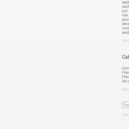
sep
aoû
juin
mai
janv
déc
nov
aoû
Cat
Con
Fran
Fra
Va' 