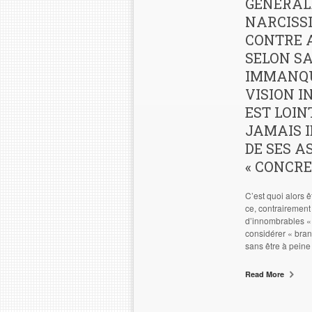
GÉNÉRAL
NARCISSI
CONTRE A
SELON SA
IMMANQU
VISION I
EST LOIN
JAMAIS I
DE SES A
« CONCRET
C’est quoi alors ê
ce, contrairement 
d’innombrables « 
considérer « branc
sans être à peine
Read More