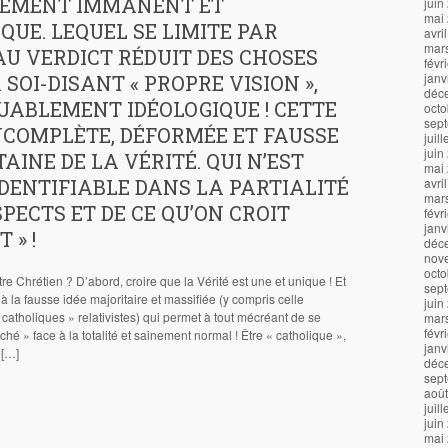
EMENT IMMANENT ET
juin
mai
QUE. LEQUEL SE LIMITE PAR
avri
mar
U VERDICT RÉDUIT DES CHOSES
févr
janv
 SOI-DISANT « PROPRE VISION »,
déc
ABLEMENT IDÉOLOGIQUE ! CETTE
octo
sep
NCOMPLÈTE, DÉFORMÉE ET FAUSSE
juil
juin
TAINE DE LA VÉRITÉ. QUI N’EST
mai
DENTIFIABLE DANS LA PARTIALITÉ
avri
mar
SPECTS ET DE CE QU’ON CROIT
févr
janv
 » !
déc
nov
octo
tre Chrétien ? D’abord, croire que la Vérité est une et unique ! Et
sep
à la fausse idée majoritaire et massifiée (y compris celle
juin
catholiques » relativistes) qui permet à tout mécréant de se
mar
févr
hé » face à la totalité et sainement normal ! Être « catholique »,
janv
 […]
déc
sep
aoû
juil
juin
mai