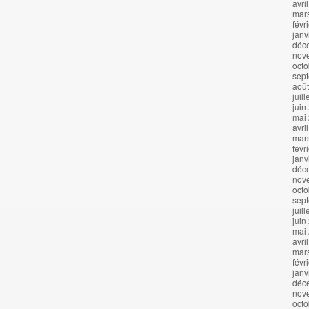
avri
mar
févr
janv
déc
nov
octo
sep
aoû
juil
juin
mai
avri
mar
févr
janv
déc
nov
octo
sep
juil
juin
mai
avri
mar
févr
janv
déc
nov
octo