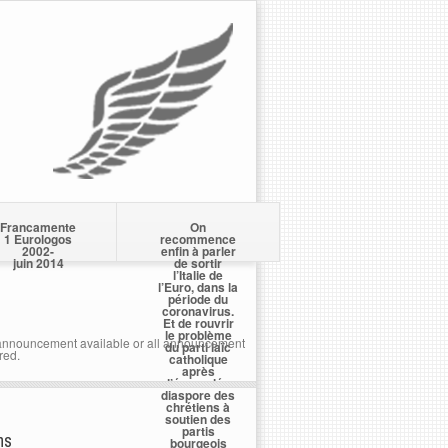
Francamente
On
1 Eurologos
recommence
2002-
enfin à parler
juin 2014
de sortir
l’Italie de
l’Euro, dans la
période du
coronavirus.
Et de rouvrir
le problème
nnouncement available or all announcement
du parti laïc
red.
catholique
après
l’écervelée
diaspore des
chrétiens à
soutien des
partis
ns
bourgeois