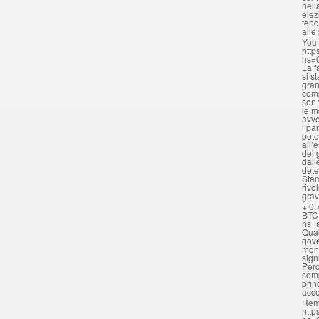
nell
elez
tend
alle
You 
http
hs=
La f
si s
gran
comp
son 
le m
avve
i pa
pote
all’
del 
dall
dete
Stam
rivo
grav
+ 0.
BTC
hs=
Qual
gove
mona
sign
Perc
semp
prin
acc
Rem
http