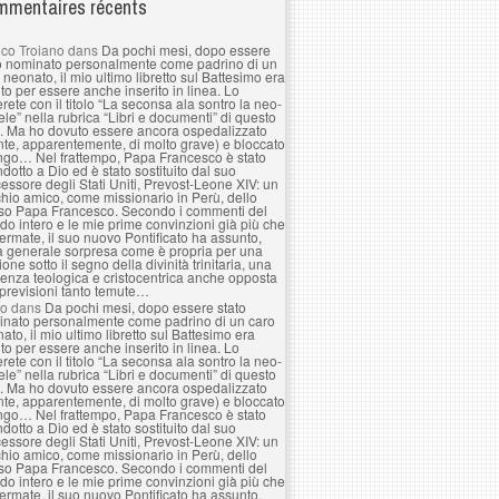
mentaires récents
co Troiano
dans
Da pochi mesi, dopo essere
o nominato personalmente come padrino di un
 neonato, il mio ultimo libretto sul Battesimo era
to per essere anche inserito in linea. Lo
erete con il titolo “La seconsa ala sontro la neo-
le” nella rubrica “Libri e documenti” di questo
. Ma ho dovuto essere ancora ospedalizzato
nte, apparentemente, di molto grave) e bloccato
ngo… Nel frattempo, Papa Francesco è stato
ndotto a Dio ed è stato sostituito dal suo
essore degli Stati Uniti, Prevost-Leone XIV: un
hio amico, come missionario in Perù, dello
so Papa Francesco. Secondo i commenti del
o intero e le mie prime convinzioni già più che
ermate, il suo nuovo Pontificato ha assunto,
a generale sorpresa come è propria per una
ione sotto il segno della divinità trinitaria, una
enza teologica e cristocentrica anche opposta
 previsioni tanto temute…
lo
dans
Da pochi mesi, dopo essere stato
nato personalmente come padrino di un caro
ato, il mio ultimo libretto sul Battesimo era
to per essere anche inserito in linea. Lo
erete con il titolo “La seconsa ala sontro la neo-
le” nella rubrica “Libri e documenti” di questo
. Ma ho dovuto essere ancora ospedalizzato
nte, apparentemente, di molto grave) e bloccato
ngo… Nel frattempo, Papa Francesco è stato
ndotto a Dio ed è stato sostituito dal suo
essore degli Stati Uniti, Prevost-Leone XIV: un
hio amico, come missionario in Perù, dello
so Papa Francesco. Secondo i commenti del
o intero e le mie prime convinzioni già più che
ermate, il suo nuovo Pontificato ha assunto,