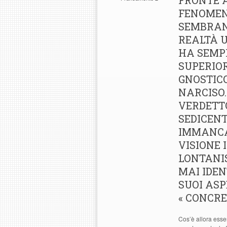
FRONTE A
FENOMEN
SEMBRAN
REALTÀ 
HA SEMPR
SUPERIO
GNOSTIC
NARCISO.
VERDETTO
SEDICENT
IMMANCA
VISIONE 
LONTANIS
MAI IDEN
SUOI ASPE
« CONCRE
Cos’è allora esser