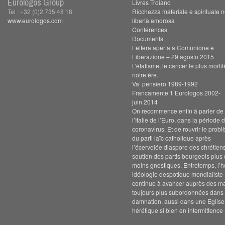
Eurologos Group
Livres Troiano
Tel : +32 (0)2 735 48 18
Ricchezza materiale e spirituale n
www.eurologos.com
libertà amorosa
Conférences
Documents
Lettera aperta a Comunione e
Liberazione – 29 agosto 2015
L’étatisme, le cancer le plus morti
notre ère.
Va’ pensiero 1989-1992
Francamente 1 Eurologos 2002-
juin 2014
On recommence enfin à parler de s
l’Italie de l’Euro, dans la période 
coronavirus. Et de rouvrir le prob
du parti laïc catholique après
l’écervelée diaspore des chrétien
soutien des partis bourgeois plus
moins gnostiques. Entretemps, l’h
idéologie despotique mondialiste
continue à avancer auprès des m
toujours plus subordonnées dans 
damnation, aussi dans une Eglise
hérétique si bien en intermittence 