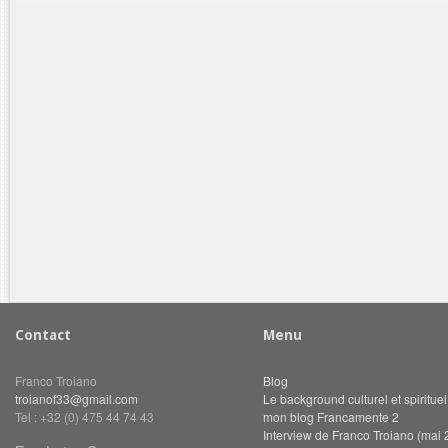
Contact
Menu
Franco Troiano
Blog
troianof33@gmail.com
Le background culturel et spiritue
Tel : +32 (0) 475 44 74 43
mon blog Francamente 2
Interview de Franco Troiano (mai 