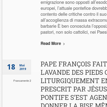
emigrazione sono opposti all’esodo
europei, l’attuale pontefice dovre
contento delle critiche contro il s
all’accoglienza di massa extracomu
barbarie È ben conosciuta l’oppos
pastori, non solo cattolici, nei Paes
Read More
PAPE FRANÇOIS FAIT
18
Mai
2019
LAVANDE DES PIEDS
LITURGIQUEMENT E
Francamente 2
PRESCRIT PAR JÉSUS
PONTIFE S’EST AGE
DONNER LA BISE M