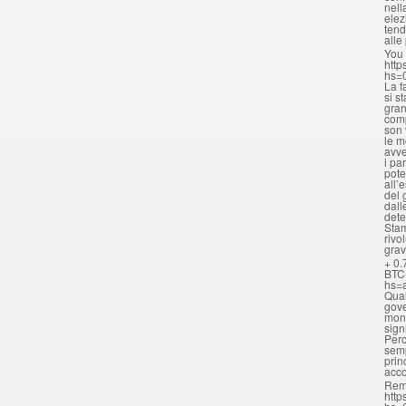
nell
elez
tend
alle
You 
http
hs=
La f
si s
gran
comp
son 
le m
avve
i pa
pote
all’
del 
dall
dete
Stam
rivo
grav
+ 0.
BTC
hs=
Qual
gove
mona
sign
Perc
semp
prin
acc
Rem
http