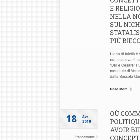
CONCETTO
E RELIGI
NELLA N
SUL NICH
STATALIS
PIÙ BIEC
L’idea di laicità 
non esisteva, è n
“Dio e Cesare” P
mondiale di Veron
dalla Bussola Quo
Read More
OÙ COMME
18
Avr
POLITIQU
2019
AVOIR B
CONCEPT 
Francamente 2