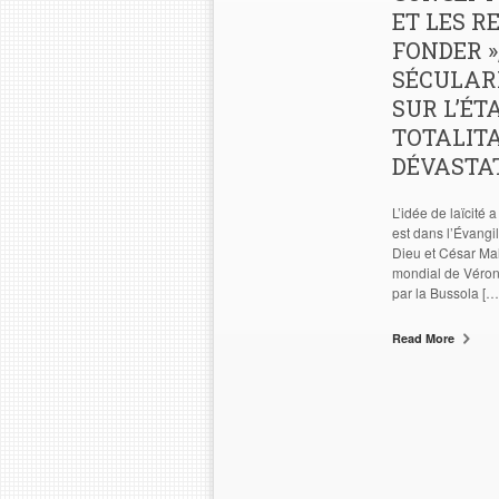
ET LES R
FONDER »
SÉCULARI
SUR L’ÉT
TOTALITA
DÉVASTA
L’idée de laïcité 
est dans l’Évangi
Dieu et César Ma
mondial de Vérone
par la Bussola […
Read More