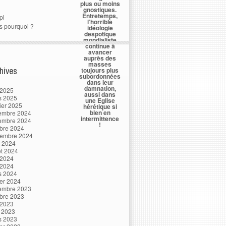
plus ou moins
gnostiques.
Entretemps,
pi
l’horrible
s pourquoi ?
idéologie
despotique
mondialiste
continue à
avancer
auprès des
masses
hives
toujours plus
subordonnées
dans leur
damnation,
 2025
aussi dans
s 2025
une Eglise
ier 2025
hérétique si
bien en
embre 2024
intermittence
embre 2024
!
bre 2024
tembre 2024
t 2024
let 2024
 2024
 2024
s 2024
ier 2024
embre 2023
bre 2023
 2023
l 2023
s 2023