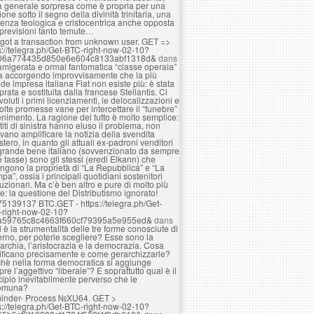
a generale sorpresa come è propria per una
ione sotto il segno della divinità trinitaria, una
enza teologica e cristocentrica anche opposta
 previsioni tanto temute…
got a transaction from unknown user. GЕТ =>
s://telegra.ph/Get-BTC-right-now-02-10?
06a774435d850e6e604c8133abf1318d&
dans
amigerata e ormai fantomatica “classe operaia”
ta accorgendo improvvisamente che la più
de impresa italiana Fiat non esiste più: è stata
rata e sostituita dalla francese Stellantis. Ci
voluti i primi licenziamenti, le delocalizzazioni e
olte promesse vane per intercettare il “funebre”
nimento. La ragione del tutto è molto semplice:
rtiti di sinistra hanno eluso il problema, non
vano amplificare la notizia della svendita
estero, in quanto gli attuali ex-padroni venditori
grande bene italiano (sovvenzionato da sempre
e tasse) sono gli stessi (eredi Elkann) che
ngono la proprietà di “La Repubblica” e “La
pa”, ossia i principali quotidiani sostenitori
luzionari. Ma c’è ben altro e pure di molto più
e: la questione del Distributismo ignorato!
75139137 BTC.GET - https://telegra.ph/Get-
-right-now-02-10?
a59765c8c4663f660cf79395a5e955ed&
dans
 è la strumentalità delle tre forme conosciute di
rno, per poterle scegliere? Esse sono la
rchia, l’aristocrazia e la democrazia. Cosa
ificano precisamente e come gerarchizzarle?
hè nella forma democratica si aggiunge
re l’aggettivo “liberale”? E soprattutto qual è il
cipio inevitabilmente perverso che le
omuna?
inder- Process №XU64. GET >
s://telegra.ph/Get-BTC-right-now-02-10?