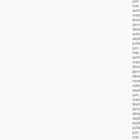
juin
mai
avri
mar
févr
janv
déc
octo
sep
juil
juin
mai
avri
mar
févr
janv
déc
nov
octo
sep
juin
mar
févr
janv
déc
sep
aoû
juil
juin
mai