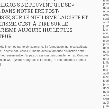
févr
ELIGIONS NE PEUVENT QUE SE «
janv
déc
, DANS NOTRE ÈRE POST-
nov
octo
SÉE, SUR LE NIHILISME LAÏCISTE ET
sep
aoû
ATISME. C’EST-À-DIRE SUR LE
juil
RISME AUJOURD’HUI LE PLUS
juin
mai
TEUR
avri
mar
janv
a été inventée par le christianisme. Sa formulation, qui n’existait pas,
déc
le : décrite par Jésus Lui-même avec la fameuse distinction entre
nov
octo
lheureusement je n’ai pas pu assister personnellement au Congrès
aoû
, le WCF (World Congress of Families), ni à la rencontre promue
juil
]
juin
mai
avri
mar
févr
janv
déc
nov
octo
sep
aoû
juil