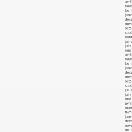
avri
mar
févr
janv
déc
nov
octo
sep
aoû
juil
juin
mai
avri
mar
févr
janv
déc
nov
octo
sep
juil
juin
mai
avri
mar
févr
janv
déc
nov
octo