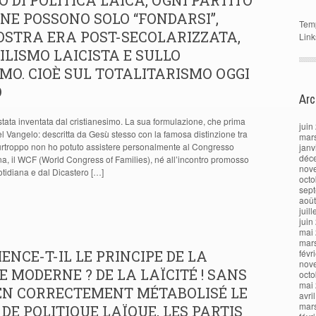
 DI POLITICA LAICA, OGNI PARTITO
ONE POSSONO SOLO “FONDARSI”,
Tem
OSTRA ERA POST-SECOLARIZZATA,
Link
ILISMO LAICISTA E SULLO
MO. CIOÈ SUL TOTALITARISMO OGGI
O
Arc
è stata inventata dal cristianesimo. La sua formulazione, che prima
juin
el Vangelo: descritta da Gesù stesso con la famosa distinzione tra
mar
urtroppo non ho potuto assistere personalmente al Congresso
janv
déc
a, il WCF (World Congress of Families), né all’incontro promosso
nov
tidiana e dal Dicastero […]
octo
sep
aoû
juil
juin
mai
mar
NCE-T-IL LE PRINCIPE DE LA
févr
nov
E MODERNE ? DE LA LAÏCITÉ ! SANS
octo
mai
IEN CORRECTEMENT MÉTABOLISÉ LE
avri
mar
DE POLITIQUE LAÏQUE, LES PARTIS