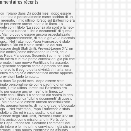
mentaires récents
co Troiano
dans
Da pochi mesi, dopo essere
o nominato personalmente come padrino di un
 neonato, il mio ultimo libretto sul Battesimo era
to per essere anche inserito in linea. Lo
erete con il titolo “La seconsa ala sontro la neo-
le” nella rubrica “Libri e documenti” di questo
. Ma ho dovuto essere ancora ospedalizzato
nte, apparentemente, di molto grave) e bloccato
ngo… Nel frattempo, Papa Francesco è stato
ndotto a Dio ed è stato sostituito dal suo
essore degli Stati Uniti, Prevost-Leone XIV: un
hio amico, come missionario in Perù, dello
so Papa Francesco. Secondo i commenti del
o intero e le mie prime convinzioni già più che
ermate, il suo nuovo Pontificato ha assunto,
a generale sorpresa come è propria per una
ione sotto il segno della divinità trinitaria, una
enza teologica e cristocentrica anche opposta
 previsioni tanto temute…
lo
dans
Da pochi mesi, dopo essere stato
nato personalmente come padrino di un caro
ato, il mio ultimo libretto sul Battesimo era
to per essere anche inserito in linea. Lo
erete con il titolo “La seconsa ala sontro la neo-
le” nella rubrica “Libri e documenti” di questo
. Ma ho dovuto essere ancora ospedalizzato
nte, apparentemente, di molto grave) e bloccato
ngo… Nel frattempo, Papa Francesco è stato
ndotto a Dio ed è stato sostituito dal suo
essore degli Stati Uniti, Prevost-Leone XIV: un
hio amico, come missionario in Perù, dello
so Papa Francesco. Secondo i commenti del
o intero e le mie prime convinzioni già più che
ermate, il suo nuovo Pontificato ha assunto,