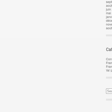
sep
aoû
juin
mai
janv
déc
nov
aoû
Cat
Con
Fran
Fra
Va' 