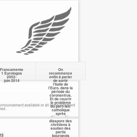
Francamente
On
1 Eurologos
recommence
2002-
enfin à parler
juin 2014
de sortir
l’Italie de
l’Euro, dans la
période du
coronavirus.
Et de rouvrir
le problème
nnouncement available or all announcement
du parti laïc
red.
catholique
après
l’écervelée
diaspore des
chrétiens à
soutien des
partis
ns
bourgeois