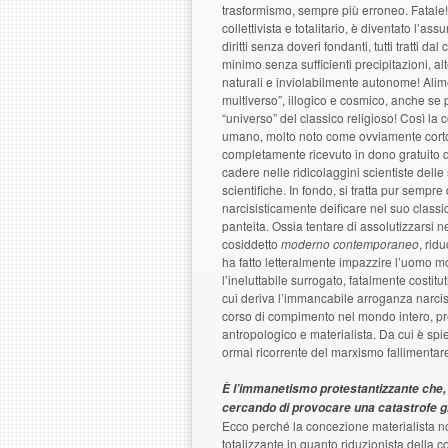
trasformismo, sempre più erroneo. Fatale! 
collettivista e totalitario, è diventato l’
diritti senza doveri fondanti, tutti tratti 
minimo senza sufficienti precipitazioni, alt
naturali e inviolabilmente autonome! Alim
multiverso”, illogico e cosmico, anche se 
“universo” del classico religioso! Così la c
umano, molto noto come ovviamente corto
completamente ricevuto in dono gratuito 
cadere nelle ridicolaggini scientiste de
scientifiche. In fondo, si tratta pur sempre
narcisisticamente deificare nel suo class
panteita. Ossia tentare di assolutizzarsi n
cosiddetto
moderno contemporaneo
, rid
ha fatto letteralmente impazzire l’uomo m
l’ineluttabile surrogato, fatalmente costitu
cui deriva l’immancabile arroganza narcisi
corso di compimento nel mondo intero, pr
antropologico e materialista. Da cui è spi
ormai ricorrente del marxismo fallimenta
È l’immanetismo protestantizzante che, 
cercando di provocare una catastrofe g
Ecco perché la concezione materialista n
totalizzante in quanto riduzionista della 