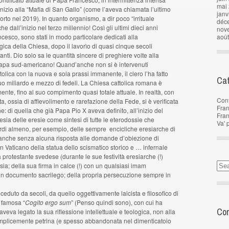
mai
’inizio alla “Mafia di San Gallo” (come l’aveva chiamata l’ultimo
janv
rto nel 2019). In quanto organismo, a dir poco “irrituale
déc
dall’inizio nel terzo millennio! Così gli ultimi dieci anni
nov
ancesco, sono stati in modo particolare dedicati alla
aoû
gica della Chiesa, dopo il lavorìo di quasi cinque secoli
ti. Dio solo sa le quantità sincere di preghiere volte alla
Papa sud-americano! Quand’anche non si è intervenuti
tolica con la nuova e sola prassi immanente, il clero l’ha fatto
Cat
o miliardo e mezzo di fedeli. La Chiesa cattolica romana è
ente, fino al suo compimento quasi totale attuale. In realtà, con
Con
ossia di affievolimento e rarefazione della Fede, si è verificata
Fran
: di quella che già Papa Pio X aveva definito, all’inizio del
Fra
eresia delle eresie come sintesi di tutte le eterodossie che
Va' 
cordi almeno, per esempio, delle sempre encicliche eresiarche di
anche senza alcuna risposta alle domande d’obiezione di
in Vaticano della statua dello scismatico storico e … infernale
 protestante svedese (durante le sue festività eresiarche (!)
sia; della sua firma in calce (!) con un qualsiasi imam
n documento sacrilego; della propria persecuzione sempre in
duto da secoli, da quello oggettivamente laicista e filosofico di
e famosa “
Cogito ergo sum
” (Penso quindi sono), con cui ha
Com
aveva legato la sua riflessione intellettuale e teologica, non alla
emplicemente petrina (e spesso abbandonata nel dimenticatoio