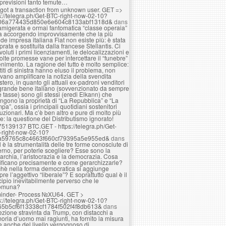
 previsioni tanto temute…
got a transaction from unknown user. GЕТ =>
s://telegra.ph/Get-BTC-right-now-02-10?
06a774435d850e6e604c8133abf1318d&
dans
amigerata e ormai fantomatica “classe operaia”
ta accorgendo improvvisamente che la più
de impresa italiana Fiat non esiste più: è stata
rata e sostituita dalla francese Stellantis. Ci
voluti i primi licenziamenti, le delocalizzazioni e
olte promesse vane per intercettare il “funebre”
nimento. La ragione del tutto è molto semplice:
rtiti di sinistra hanno eluso il problema, non
vano amplificare la notizia della svendita
estero, in quanto gli attuali ex-padroni venditori
grande bene italiano (sovvenzionato da sempre
e tasse) sono gli stessi (eredi Elkann) che
ngono la proprietà di “La Repubblica” e “La
pa”, ossia i principali quotidiani sostenitori
luzionari. Ma c’è ben altro e pure di molto più
e: la questione del Distributismo ignorato!
75139137 BTC.GET - https://telegra.ph/Get-
-right-now-02-10?
a59765c8c4663f660cf79395a5e955ed&
dans
 è la strumentalità delle tre forme conosciute di
rno, per poterle scegliere? Esse sono la
rchia, l’aristocrazia e la democrazia. Cosa
ificano precisamente e come gerarchizzarle?
hè nella forma democratica si aggiunge
re l’aggettivo “liberale”? E soprattutto qual è il
cipio inevitabilmente perverso che le
omuna?
inder- Process №XU64. GET >
s://telegra.ph/Get-BTC-right-now-02-10?
65b5cf6f13338cf1784f502f4f8db613&
dans
lezione stravinta da Trump, con distacchi a
ria d’uomo mai ragiunti, ha fornito la misura
e anche del livello vergognoso di