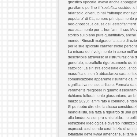
gnostico epocale, aveva anche appoggiato 
gravitante perfino il “
socialista
cosiddetto l
brianzolo, divenuto nel frattempo monsig
popolare” di CL, sempre principalmente pr
neo-gnostica, a causa dell’
establishment
ecclesialmente per… trent’anni il suo Mov
storico sul piano pure quantitativo, anche
mondo! Rimasti malgrado l’attuale direzio
per le sue spiccate caratteristiche person
La misura del rivolgimento in corso nell’u
descrivibile attraverso la ristrutturazione
generale, soprattutto rigorosamente dottri
cattolico! La sinistra ecclesiale oggi, a
massificato, non è abbastanza caratterizza
comunicazione apparente risultante dal
m
significativa nel suo articolo. Formata da 
veramente religiose! In quanto assolutame
richiamo letteralmente giussaniano, ambr
marzo 2023: l’ammirato e comunque riten
Si potrebbe dire che la stessa considerazi
mondialista, sia fatta a riguardo di una gra
alla tendenza sempre sinistroide… e politic
estrazione ideologica e diverso indirizzo p
espressi: costituendo così l’inizio di un 
totalitarie dette
woke
americane, elitarie e