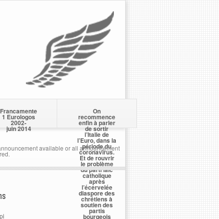
Francamente
On
1 Eurologos
recommence
2002-
enfin à parler
juin 2014
de sortir
l’Italie de
l’Euro, dans la
période du
nnouncement available or all announcement
coronavirus.
red.
Et de rouvrir
le problème
du parti laïc
catholique
après
l’écervelée
diaspore des
ns
chrétiens à
soutien des
partis
pi
bourgeois