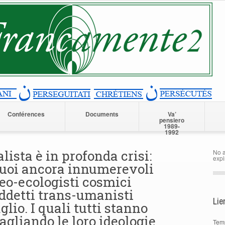
Conférences
Documents
Va’
pensiero
1989-
1992
lista è in profonda crisi:
No a
expi
 suoi ancora innumerevoli
 neo-ecologisti cosmici
iddetti trans-umanisti
Lie
glio. I quali tutti stanno
gliando le loro ideologie
Tem