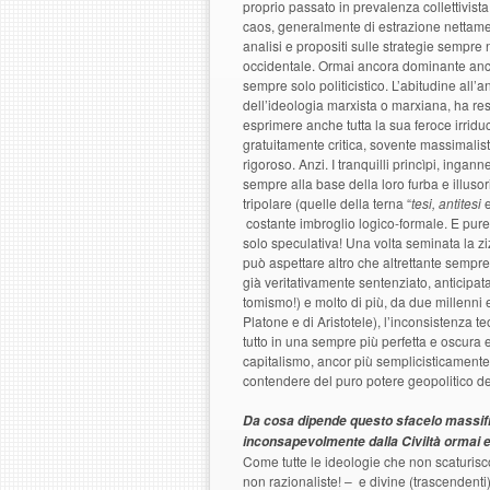
proprio passato in prevalenza collettivist
caos, generalmente di estrazione nettamen
analisi e propositi sulle strategie sempre n
occidentale. Ormai ancora dominante anch
sempre solo politicistico. L’abitudine all’
dell’ideologia marxista o marxiana, ha res
esprimere anche tutta la sua feroce irridu
gratuitamente critica, sovente massimalis
rigoroso. Anzi. I tranquilli princìpi, inga
sempre alla base della loro furba e illusor
tripolare (quelle della terna “
tesi, antitesi
costante imbroglio logico-formale. E pure
solo speculativa! Una volta seminata la z
può aspettare altro che altrettante sempre
già veritativamente sentenziato, anticipa
tomismo!) e molto di più, da due millenni 
Platone e di Aristotele), l’inconsistenza 
tutto in una sempre più perfetta e oscura 
capitalismo, ancor più semplicisticamente 
contendere del puro potere geopolitico del
Da cosa dipende questo sfacelo massifi
inconsapevolmente dalla Civiltà ormai ex
Come tutte le ideologie che non scaturisco
non razionaliste! – e divine (trascendenti)