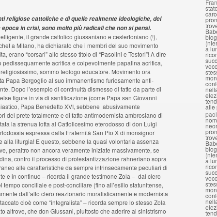
Fran
stat
caro
religiose cattoliche e di quelle realmente ideologiche, del
pron
trov
epoca in crisi, sono molto più radicali che non si pensi.
Babe
ligente, il grande cattolico giussaniano e cestertoniano (!),
blog
(nie
rchet a Milano, ha dichiarato che i membri del suo movimento
a lu
 erano “corsari” allo stesso titolo di “Pasolini e Testori”! A dire
rico
succ
o pedissequamente acritica e colpevolmente papalina acritica,
vecc
e religiosissimo, sommo teologo educatore. Movimento ora
stes
mond
sta Papa Bergoglio al suo immanentismo furiosamente anti-
conf
tante. Dopo l’esempio di continuità dismesso di fatto da parte di
nell
elez
lse figure in via di santificazione (come Papa san Giovanni
tend
lesiastico, Papa Benedetto XVI, sebbene abusivamente
alle
pao
ri del prete totalmente e di fatto antimodernista ambrosiano di
nomi
tata la strenua lotta al Cattolicesimo eterodosso di don Luigi
neon
pron
ortodossia espressa dalla Fraternità San Pio X di monsignor
trov
e alla liturgia! E questo, sebbene la quasi volontaria assenza
Babe
blog
ive, peraltro non ancora veramente iniziate massivamente, se
(nie
dina, contro il processo di protestantizzazione rahneriano sopra
a lu
rico
raneo alle caratteristiche da sempre intrinsecamente peculiari di
succ
e e in continuo – ricorda il grande testimone Zola – dal clero
vecc
stes
l tempo conciliale e post-conciliare (fino all’esilio statunitense,
mond
mente dall’alto clero reazionario moralisticamente e modernista
conf
nell
taccato cioè come “integralista” – ricorda sempre lo stesso Zola
elez
to altrove, che don Giussani, piuttosto che aderire al sinistrismo
tend