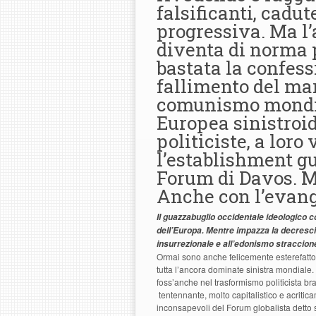
falsificanti, cadut
progressiva. Ma l’
diventa di norma 
bastata la confes
fallimento del mar
comunismo mondial
Europea sinistroide
politiciste, a loro
l’establishment gu
Forum di Davos. M
Anche con l’evange
Il guazzabuglio occidentale ideologico 
dell’Europa. Mentre impazza la decresci
insurrezionale e all’edonismo straccione
Ormai sono anche felicemente esterefat
tutta l’ancora dominate sinistra mondiale. 
foss’anche nel trasformismo politicista bra
tentennante, molto capitalistico e acritic
inconsapevoli del Forum globalista detto