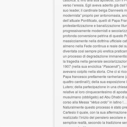
verso l’eresia. Egli aveva aderito già dall
suo leader, il cardinale belga Danneels mo
modernista” proprio per antonomasia, anche 
dell’attuale Pontificato, quelli di Papa Fr
protestantizzazione e banalizzazione litur
progressivamente modernisti e secolarizzan
profonda conversione petrina di questo 
massicciamente nella dottrina ufficiale cat
almeno nella Fede continua e reale del su
diventata così sempre più eretica praticam
un processo di degradazione immanentista, 
la tragedia nella generale secolarizzazione
1907 (nella sua enciclica “
Pascendi
”), l’
avevano colpito nella storia. Che ci si ri
Papa francesco prettamente ranheriane (
quattro cardinali!); della sua esposizione 
Lutero; della partecipazione in una chiesa
relative al loro cinquecentesimo di aposta
musulmano (obbligato) ad Abu Dhabi di u
corso alla Messa “
Vetus ordo
” in latino !…
Naturalmente questo processo è stato prece
Cartesio il quale, con la sua affermazion
realizzato l’inizio del pensiero secolare e 
semplice realtà, secondo la tradizione s