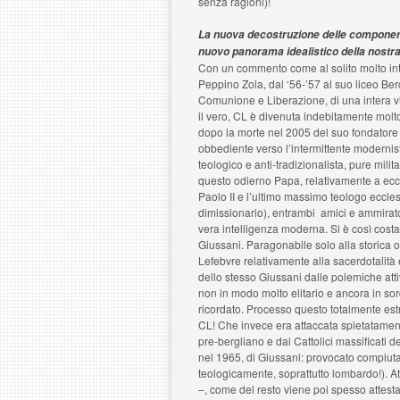
senza ragioni)!
La nuova decostruzione delle componenti 
nuovo panorama idealistico della nostra 
Con un commento come al solito molto intel
Peppino Zola, dal ‘56-’57 al suo liceo Be
Comunione e Liberazione, di una intera vita,
il vero, CL è divenuta indebitamente molt
dopo la morte nel 2005 del suo fondator
obbediente verso l’intermittente moderni
teologico e anti-tradizionalista, pure mili
questo odierno Papa, relativamente a ecce
Paolo II e l’ultimo massimo teologo ecc
dimissionario), entrambi amici e ammirato
vera intelligenza moderna. Si è così costa
Giussani. Paragonabile solo alla storica 
Lefebvre relativamente alla sacerdotalità 
dello stesso Giussani dalle polemiche att
non in modo molto elitario e ancora in sor
ricordato. Processo questo totalmente est
CL! Che invece era attaccata spietatament
pre-bergliano e dai Cattolici massificati de
nel 1965, di Giussani: provocato compiuta
teologicamente, soprattutto lombardo!). At
–, come del resto viene poi spesso attesta