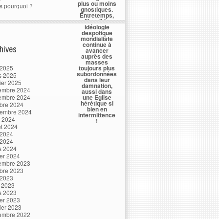
plus ou moins
s pourquoi ?
gnostiques.
Entretemps,
l’horrible
idéologie
despotique
mondialiste
continue à
hives
avancer
auprès des
masses
 2025
toujours plus
subordonnées
s 2025
dans leur
ier 2025
damnation,
embre 2024
aussi dans
embre 2024
une Eglise
hérétique si
bre 2024
bien en
tembre 2024
intermittence
t 2024
!
let 2024
 2024
 2024
s 2024
ier 2024
embre 2023
bre 2023
 2023
l 2023
s 2023
ier 2023
ier 2023
embre 2022