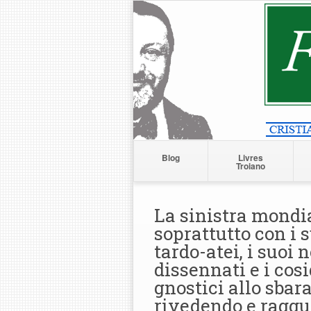
Blog
Livres
Troiano
La sinistra mondia
soprattutto con i
tardo-atei, i suoi
dissennati e i cos
gnostici allo sbara
rivedendo e raggua