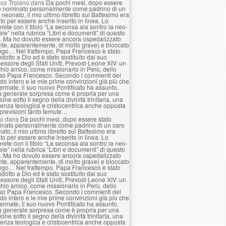
co Troiano
dans
Da pochi mesi, dopo essere
o nominato personalmente come padrino di un
 neonato, il mio ultimo libretto sul Battesimo era
to per essere anche inserito in linea. Lo
erete con il titolo “La seconsa ala sontro la neo-
le” nella rubrica “Libri e documenti” di questo
. Ma ho dovuto essere ancora ospedalizzato
nte, apparentemente, di molto grave) e bloccato
ngo… Nel frattempo, Papa Francesco è stato
ndotto a Dio ed è stato sostituito dal suo
essore degli Stati Uniti, Prevost-Leone XIV: un
hio amico, come missionario in Perù, dello
so Papa Francesco. Secondo i commenti del
o intero e le mie prime convinzioni già più che
ermate, il suo nuovo Pontificato ha assunto,
a generale sorpresa come è propria per una
ione sotto il segno della divinità trinitaria, una
enza teologica e cristocentrica anche opposta
 previsioni tanto temute…
lo
dans
Da pochi mesi, dopo essere stato
nato personalmente come padrino di un caro
ato, il mio ultimo libretto sul Battesimo era
to per essere anche inserito in linea. Lo
erete con il titolo “La seconsa ala sontro la neo-
le” nella rubrica “Libri e documenti” di questo
. Ma ho dovuto essere ancora ospedalizzato
nte, apparentemente, di molto grave) e bloccato
ngo… Nel frattempo, Papa Francesco è stato
ndotto a Dio ed è stato sostituito dal suo
essore degli Stati Uniti, Prevost-Leone XIV: un
hio amico, come missionario in Perù, dello
so Papa Francesco. Secondo i commenti del
o intero e le mie prime convinzioni già più che
ermate, il suo nuovo Pontificato ha assunto,
a generale sorpresa come è propria per una
ione sotto il segno della divinità trinitaria, una
enza teologica e cristocentrica anche opposta