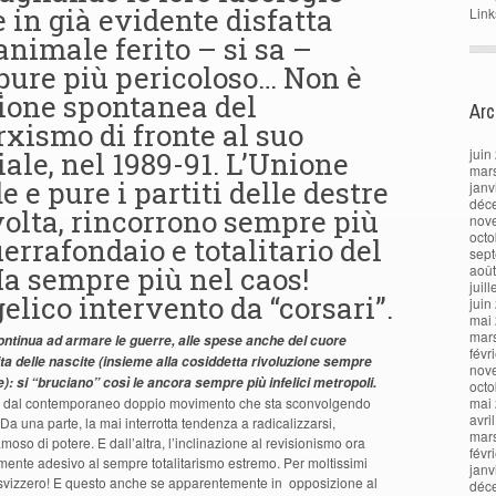
e in già evidente disfatta
Link
animale ferito – si sa –
pure più pericoloso… Non è
sione spontanea del
Arc
xismo di fronte al suo
juin
e, nel 1989-91. L’Unione
mar
 e pure i partiti delle destre
janv
déc
 volta, rincorrono sempre più
nov
octo
errafondaio e totalitario del
sep
a sempre più nel caos!
aoû
juil
lico intervento da “corsari”.
juin
mai
mar
continua ad armare le guerre, alle spese anche del cuore
févr
ta delle nascite (insieme alla cosiddetta rivoluzione sempre
nov
): si “bruciano” così le ancora sempre più infelici metropoli.
octo
to dal contemporaneo doppio movimento che sta sconvolgendo
mai
avri
Da una parte, la mai interrotta tendenza a radicalizzarsi,
mar
moso di potere. E dall’altra, l’inclinazione al revisionismo ora
févr
amente adesivo al sempre totalitarismo estremo. Per moltissimi
janv
 svizzero! E questo anche se apparentemente in opposizione al
déc