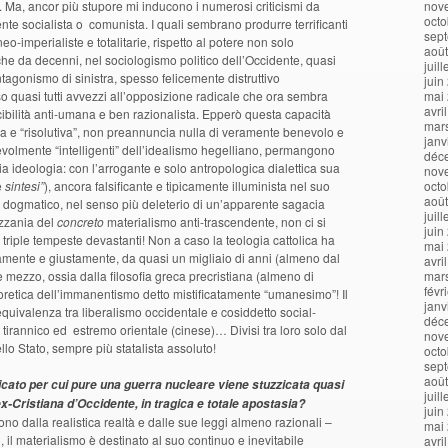
a. Ma, ancor più stupore mi inducono i numerosi criticismi da
nov
octo
te socialista o comunista. I quali sembrano produrre terrificanti
sep
eo-imperialiste e totalitarie, rispetto al potere non solo
aoû
e da decenni, nel sociologismo politico dell’Occidente, quasi
juil
antagonismo di sinistra, spesso felicemente distruttivo
juin
o quasi tutti avvezzi all’opposizione radicale che ora sembra
mai
avri
cibilità anti-umana e ben razionalista. Epperò questa capacità
mar
ta e “risolutiva”, non preannuncia nulla di veramente benevolo e
janv
nnevolmente “intelligenti” dell’idealismo hegelliano, permangono
déc
ia ideologia: con l’arrogante e solo antropologica dialettica sua
nov
e
sintesi”
), ancora falsificante e tipicamente illuminista nel suo
octo
aoû
 dogmatico, nel senso più deleterio di un’apparente sagacia
juil
izzania del
concreto
materialismo anti-trascendente, non ci si
juin
 triple tempeste devastanti! Non a caso la teologia cattolica ha
mai
tamente e giustamente, da quasi un migliaio di anni (almeno dal
avri
e mezzo, ossia dalla filosofia greca precristiana (almeno di
mar
févr
teoretica dell’immanentismo detto mistificatamente “umanesimo”! Il
janv
equivalenza tra liberalismo occidentale e cosiddetto social-
déc
tirannico ed estremo orientale (cinese)… Divisi tra loro solo dal
nov
lo Stato, sempre più statalista assoluto!
octo
sep
aoû
cato per cui pure una guerra nucleare viene stuzzicata quasi
juil
-Cristiana d’Occidente, in tragica e totale apostasia?
juin
no dalla realistica realtà e dalle sue leggi almeno razionali –
mai
, il materialismo è destinato al suo continuo e inevitabile
avri