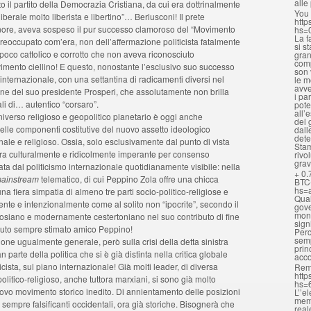
alle
il partito della Democrazia Cristiana, da cui era dottrinalmente
You 
iberale molto liberista e libertino”… Berlusconi! Il prete
http
nore, aveva sospeso il pur successo clamoroso del “Movimento
hs=
La f
eoccupato com’era, non dell’affermazione politicista fatalmente
si s
poco cattolico e corrotto che non aveva riconosciuto
gran
comp
imento ciellino! E questo, nonostante l’esclusivo suo successo
son 
 internazionale, con una settantina di radicamenti diversi nel
le m
avve
ne del suo presidente Prosperi, che assolutamente non brilla
i pa
ali di… autentico “corsaro”.
pote
all’
niverso religioso e geopolitico planetario è oggi anche
del 
 delle componenti costitutive del nuovo assetto ideologico
dall
dete
nale e religioso. Ossia, solo esclusivamente dal punto di vista
Stam
ncora culturalmente e ridicolmente imperante per consenso
rivo
grav
ta dal politicismo internazionale quotidianamente visibile: nella
+ 0.
ainstream
telematico, di cui Peppino Zola offre una chicca
BTC
hs=
una fiera simpatia di almeno tre parti socio-politico-religiose e
Qual
nte e intenzionalmente come al solito non “ipocrite”, secondo il
gove
mona
osiano e modernamente cestertoniano nel suo contributo di fine
sign
uto sempre stimato amico Peppino!
Perc
semp
one ugualmente generale, però sulla crisi della detta sinistra
prin
n parte della politica che si è già distinta nella critica globale
acc
ista, sul piano internazionale! Già molti leader, di diversa
Rem
http
olitico-religioso, anche tuttora marxiani, si sono già molto
hs=
nuovo movimento storico inedito. Di annientamento delle posizioni
L’’e
memo
 sempre falsificanti occidentali, ora già storiche. Bisognerà che
real