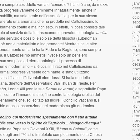
janv
oso e sempre cosiddetto vantato “concreto”! Il fatto è che, da mezzo
déc
 fatta progressivamente dominante innaturalmente anche in
nov
abilità, ma solamente nell’essenzialità, per la sua stessa
octo
nerato una anomalia che ha prodotto nel Cattolicesimo lo
sep
aoû
amento coatto e mai richiesto. In effetti, in cosa consiste tale
juil
olo al servizio della intrinsecamente prevalente teologia:
ancilla
juin
 tale servizio è possibile solo se detta filosofia (autonoma!)
mai
è non è materialista e indipendente! Mentre tutte le altre
avri
 generalmente unitarie tra la Fede e la Ragione, sono sempre
mar
févr
fia. Il Cattolicesimo ammette invece solo un pensiero
janv
a semplice ed eterna ontologia. Il processo di
déc
nte modernismo – si è così infiltrato nel Cattolicesimo da
nov
ormai progressivamente dominante, è stato utilizzato
octo
ssi “cattolici” diventati eterodossi. Si tratta qui della
sep
juil
ana, direttore dell’Osservatorio Van Thuân di Trieste. Per
juin
labo
, Leone XIII (con la sua
Rerum novarum
) e soprattutto Papa
mai
i contro l’immanentismo, fino contro la teologia eretica del
avri
enamente che, sollecitato ad indire il Concilio Vaticano II, si
mar
ttable quasi consacrazione nel modernismo già endemico.
févr
janv
déc
l declino, col modernismo specialmente con il suo attuale
nov
ibile sete verso lo Spirito dall’agricolo… bisogno di acqua!
octo
detto da Papa san Giovanni XXIII, “
il fumo di Satana
”, come
sep
zio degli anni ‘70, si è intrufolato completamente nella Chiesa
aoû
juin
 Pontificato attuale di Papa Francesco, in intermittenza intensa