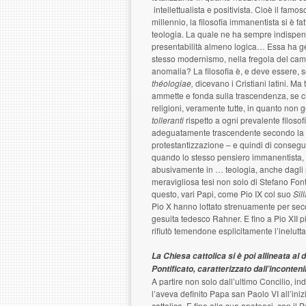
intellettualista e positivista. Cioè il fam
millennio, la filosofia immanentista si è
teologia. La quale ne ha sempre indispens
presentabilità almeno logica… Essa ha ge
stesso modernismo, nella fregola del cambi
anomalia? La filosofia è, e deve essere, s
théologiae,
dicevano i Cristiani latini. Ma
ammette e fonda sulla trascendenza, se cio
religioni, veramente tutte, in quanto non
tolleranti
rispetto a ogni prevalente filoso
adeguatamente trascendente secondo la su
protestantizzazione – e quindi di consegue
quando lo stesso pensiero immanentista, 
abusivamente in … teologia, anche dagli ste
meravigliosa tesi non solo di Stefano Font
questo, vari Papi, come Pio IX col suo
Sil
Pio X hanno lottato strenuamente per secol
gesuita tedesco Rahner. E fino a Pio XII pi
rifiutò temendone esplicitamente l’inelu
La Chiesa cattolica si è poi allineata a
Pontificato, caratterizzato dall’inconten
A partire non solo dall’ultimo Concilio, in
l’aveva definito Papa san Paolo VI all’ini
cattolica. E fino alla sua apoteosi, con il