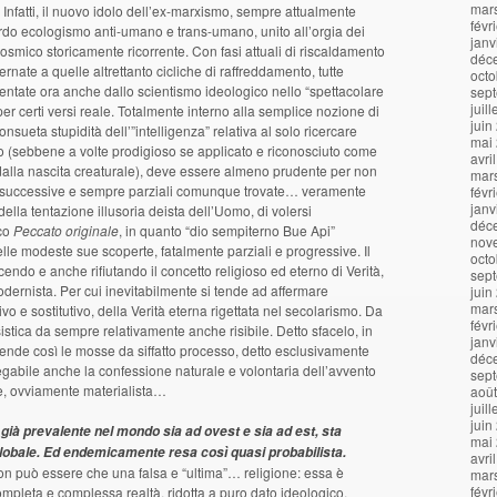
mar
Infatti, il nuovo idolo dell’ex-marxismo, sempre attualmente
févr
assurdo ecologismo anti-umano e trans-umano, unito all’orgia dei
janv
dal cosmico storicamente ricorrente. Con fasi attuali di riscaldamento
déc
ernate a quelle altrettanto cicliche di raffreddamento, tutte
octo
entate ora anche dallo scientismo ideologico nello “spettacolare
sep
juil
per certi versi reale. Totalmente interno alla semplice nozione di
juin
onsueta stupidità dell’”intelligenza” relativa al solo ricercare
mai
 (sebbene a volte prodigioso se applicato e riconosciuto come
avri
dalla nascita creaturale), deve essere almeno prudente per non
mar
lle successive e sempre parziali comunque trovate… veramente
févr
janv
 della tentazione illusoria deista dell’Uomo, di volersi
déc
ico
Peccato originale
, in quanto “dio sempiterno Bue Api”
nov
elle modeste sue scoperte, fatalmente parziali e progressive. Il
octo
ucendo e anche rifiutando il concetto religioso ed eterno di Verità,
sep
odernista. Per cui inevitabilmente si tende ad affermare
juin
mar
tivo e sostitutivo, della Verità eterna rigettata nel secolarismo. Da
févr
stica da sempre relativamente anche risibile. Detto sfacelo, in
janv
ende così le mosse da siffatto processo, detto esclusivamente
déc
egabile anche la confessione naturale e volontaria dell’avvento
sep
re, ovviamente materialista…
aoû
juil
juin
già prevalente nel mondo sia ad ovest e sia ad est, sta
mai
lobale. Ed endemicamente resa così quasi probabilista.
avri
on può essere che una falsa e “ultima”… religione: essa è
mar
févr
completa e complessa realtà, ridotta a puro dato ideologico,