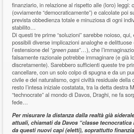
finanziario, in relazione al rispetto alle (loro) leggi
(ovviamente “democraticamente”) e calcolate poi su
prevista obbedienza totale e minuziosa di ogni indiv
stabilito…
Di questi tre prime “soluzioni” sarebbe noioso, qui, e
possibili diverse implicazioni analoghe e delittuos
l’estensione del “
green pass
”…), che l’immaginazio
falsamente razionale potrebbe immaginare (e già lo 
discretamente). Sarebbero sufficienti queste tre pr
cancellare, con un solo colpo di spugna e da un punt
civile e del naturalismo, ogni civiltà residuale della 
resto l’intesa iniziale costatata, tra la detta destra 
“technocrate” al mondo di Davos, Draghi, ne fa s
fede…
Per misurare la distanza dalla realtà già siderale
attuali, chiamati da Davos “classe tecnocratica 
da questi nuovi capi (eletti), soprattutto finanzia