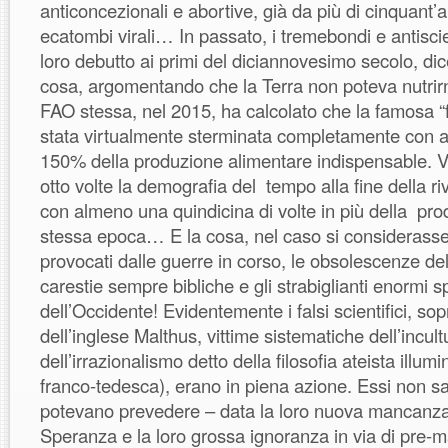
anticoncezionali e abortive, già da più di cinquant’
ecatombi virali… In passato, i tremebondi e antiscien
loro debutto ai primi del diciannovesimo secolo, di
cosa, argomentando che la Terra non poteva nutrirn
FAO stessa, nel 2015, ha calcolato che la famosa 
stata virtualmente sterminata completamente con 
150% della produzione alimentare indispensable. Va
otto volte la demografia del tempo alla fine della r
con almeno una quindicina di volte in più della prod
stessa epoca… E la cosa, nel caso si considerasser
provocati dalle guerre in corso, le obsolescenze dell
carestie sempre bibliche e gli strabiglianti enormi sp
dell’Occidente! Evidentemente i falsi scientifici, sop
dell’inglese Malthus, vittime sistematiche dell’incult
dell’irrazionalismo detto della filosofia ateista illumi
franco-tedesca), erano in piena azione. Essi non 
potevano prevedere – data la loro nuova mancanza
Speranza e la loro grossa ignoranza in via di pre-m