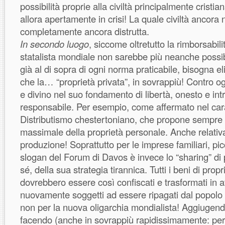
possibilità proprie alla civiltà principalmente cristi
allora apertamente in crisi! La quale civiltà ancora
completamente ancora distrutta.
In secondo luogo
, siccome oltretutto la rimborsabili
statalista mondiale non sarebbe più neanche possib
già al di sopra di ogni norma praticabile, bisogna 
che la… “proprietà privata”, in sovrappiù! Contro og
e divino nel suo fondamento di libertà, onesto e in
responsabile. Per esempio, come affermato nel carat
Distributismo chestertoniano, che propone sempre l
massimale della proprietà personale. Anche relativa
produzione! Soprattutto per le imprese familiari, pi
slogan del Forum di Davos è invece lo “sharing” di
sé, della sua strategia tirannica. Tutti i beni di proprie
dovrebbero essere così confiscati e trasformati in aff
nuovamente soggetti ad essere ripagati dal popolo g
non per la nuova oligarchia mondialista! Aggiugend
facendo (anche in sovrappiù rapidissimamente: per 