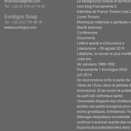
troianof33@gmail.com
Le background culturel et spiritue
Tel : +32 (0) 475 44 74 43
mon blog Francamente 2
Interview de Franco Troiano (mai 
Eurologos Group
Livres Troiano
Tel : +32 (0)2 735 48 18
Ricchezza materiale e spirituale n
www.eurologos.com
libertà amorosa
Conférences
Documents
Lettera aperta a Comunione e
Liberazione – 29 agosto 2015
L’étatisme, le cancer le plus morti
notre ère.
Va’ pensiero 1989-1992
Francamente 1 Eurologos 2002-
juin 2014
On recommence enfin à parler de s
l’Italie de l’Euro, dans la période 
coronavirus. Et de rouvrir le prob
du parti laïc catholique après
l’écervelée diaspore des chrétien
soutien des partis bourgeois plus
moins gnostiques. Entretemps, l’h
idéologie despotique mondialiste
continue à avancer auprès des m
toujours plus subordonnées dans 