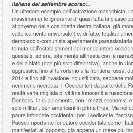
italiane del settembre scorso…
Un ulteriore esempio dell’astrazione masochista, irr
massimamente ignorante di quasi tutta la classe poli
al governo della cosiddetta destra italiana, già mond
cattolicamente universale!) e, di fatto, totalitaria
demo-socio-comunista apertamente parassisataria 
temuta dall’establishment del mondo intero occid
questa è, ed era, totalmente allineata con la narrazi
e della Nato (non più solo difebnsiva), anche in Ucra
aggressiva fino al terrorismo alla frontiera russa, d
2014 e fino all’invasione ingiustificata, sebbene mo
nemmeno ricordata in Occidente!) da parte della Ru
realtà varie migliaia di vittime innocenti e russofone 
Donbass. In supplemento, con i mezzi economici e 
solo militari, ben americani in prima linea. Ma nel 
paure infondate occidentali per il sedicente “fascism
Paese importante fondatore occidentale come l’Itali
manifestati all’opposto, già appena un mese più tar