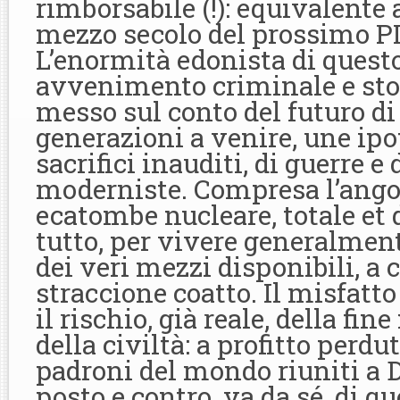
rimborsabile (!): equivalente 
mezzo secolo del prossimo P
L’enormità edonista di quest
avvenimento criminale e sto
messo sul conto del futuro di
generazioni a venire, une ipo
sacrifici inauditi, di guerre e
moderniste. Compresa l’ango
ecatombe nucleare, totale et d
tutto, per vivere generalment
dei veri mezzi disponibili, a 
straccione coatto. Il misfatt
il rischio, già reale, della fin
della civiltà: a profitto perdu
padroni del mondo riuniti a 
posto e contro, va da sé, di qu