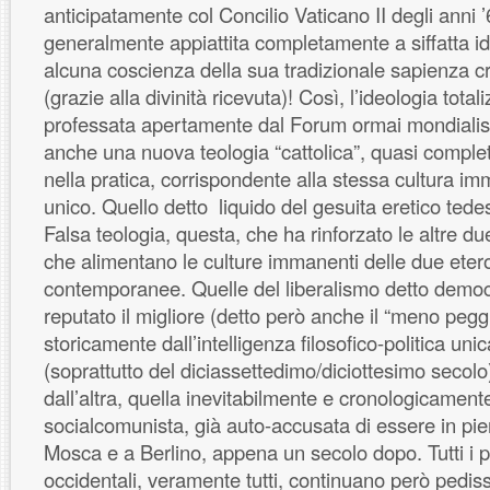
anticipatamente col Concilio Vaticano II degli anni ’
generalmente appiattita completamente a siffatta i
alcuna coscienza della sua tradizionale sapienza c
(grazie alla divinità ricevuta)! Così, l’ideologia totali
professata apertamente dal Forum ormai mondialist
anche una nuova teologia “cattolica”, quasi compl
nella pratica, corrispondente alla stessa cultura i
unico. Quello detto liquido del gesuita eretico tede
Falsa teologia, questa, che ha rinforzato le altre du
che alimentano le culture immanenti delle due etero
contemporanee. Quelle del liberalismo detto demo
reputato il migliore (detto però anche il “meno pegg
storicamente dall’intelligenza filosofico-politica u
(soprattutto del diciassettedimo/diciottesimo secolo
dall’altra, quella inevitabilmente e cronologicament
socialcomunista, già auto-accusata di essere in pie
Mosca e a Berlino, appena un secolo dopo. Tutti i part
occidentali, veramente tutti, continuano però ped