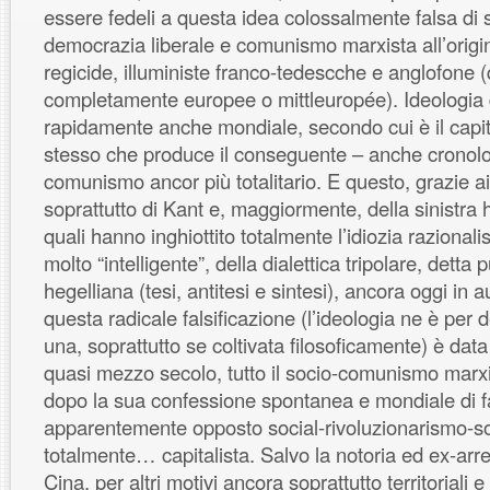
essere fedeli a questa idea colossalmente falsa di s
democrazia liberale e comunismo marxista all’orig
regicide, illuministe franco-tedescche e anglofone (
completamente europee o mittleuropée). Ideologia
rapidamente anche mondiale, secondo cui è il capi
stesso che produce il conseguente – anche cronol
comunismo ancor più totalitario. E questo, grazie ai c
soprattutto di Kant e, maggiormente, della sinistra 
quali hanno inghiottito totalmente l’idiozia raziona
molto “intelligente”, della dialettica tripolare, dett
hegelliana (tesi, antitesi e sintesi), ancora oggi in 
questa radicale falsificazione (l’ideologia ne è per
una, soprattutto se coltivata filosoficamente) è data
quasi mezzo secolo, tutto il socio-comunismo marxis
dopo la sua confessione spontanea e mondiale di fa
apparentemente opposto social-rivoluzionarismo-s
totalmente… capitalista. Salvo la notoria ed ex-arr
Cina, per altri motivi ancora soprattutto territoriali e