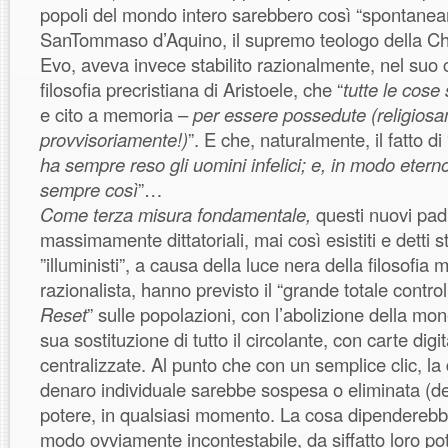
popoli del mondo intero sarebbero così “spontanea
SanTommaso d’Aquino, il supremo teologo della Ch
Evo, aveva invece stabilito razionalmente, nel suo
filosofia precristiana di Aristoele, che “
tutte le cose
e cito a memoria –
per essere possedute (religios
provvisoriamente!)
”. E che, naturalmente, il fatto di 
ha sempre reso gli uomini infelici; e, in modo etern
sempre così
”…
Come terza misura fondamentale,
questi nuovi padr
massimamente dittatoriali, mai così esistiti e detti 
”illuministi”, a causa della luce nera della filosofia
razionalista, hanno previsto il “grande totale controll
Reset
” sulle popolazioni, con l’abolizione della mon
sua sostituzione di tutto il circolante, con carte digi
centralizzate. Al punto che con un semplice clic, la d
denaro individuale sarebbe sospesa o eliminata (der
potere, in qualsiasi momento. La cosa dipenderebb
modo ovviamente incontestabile, da siffatto loro p