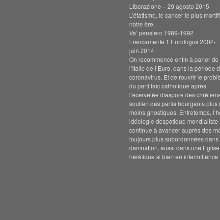
Liberazione – 29 agosto 2015
L’étatisme, le cancer le plus morti
notre ère.
Va’ pensiero 1989-1992
Francamente 1 Eurologos 2002-
juin 2014
On recommence enfin à parler de s
l’Italie de l’Euro, dans la période 
coronavirus. Et de rouvrir le prob
du parti laïc catholique après
l’écervelée diaspore des chrétien
soutien des partis bourgeois plus
moins gnostiques. Entretemps, l’h
idéologie despotique mondialiste
continue à avancer auprès des m
toujours plus subordonnées dans 
damnation, aussi dans une Eglise
hérétique si bien en intermittence 