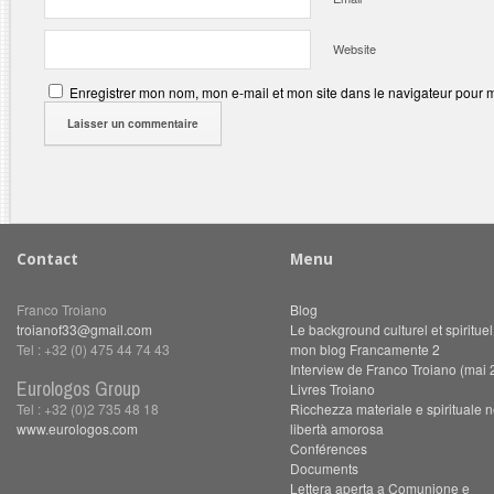
Website
Enregistrer mon nom, mon e-mail et mon site dans le navigateur pour
Contact
Menu
Franco Troiano
Blog
troianof33@gmail.com
Le background culturel et spiritue
Tel : +32 (0) 475 44 74 43
mon blog Francamente 2
Interview de Franco Troiano (mai 
Eurologos Group
Livres Troiano
Tel : +32 (0)2 735 48 18
Ricchezza materiale e spirituale n
www.eurologos.com
libertà amorosa
Conférences
Documents
Lettera aperta a Comunione e