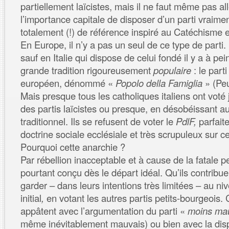
partiellement laïcistes, mais il ne faut même pas alle
l’importance capitale de disposer d’un parti vraiment
totalement (!) de référence inspiré au Catéchisme e
En Europe, il n’y a pas un seul de ce type de parti
sauf en Italie qui dispose de celui fondé il y a à pei
grande tradition rigoureusement
populaire
: le part
européen, dénommé «
Popolo della Famiglia
» (Peu
Mais presque tous les catholiques italiens ont voté
des partis laïcistes ou presque, en désobéissant au
traditionnel. Ils se refusent de voter le
PdlF,
parfait
doctrine sociale ecclésiale et très scrupuleux sur c
Pourquoi cette anarchie ?
Par rébellion inacceptable et à cause de la fatale pe
pourtant conçu dès le départ idéal. Qu’ils contrib
garder – dans leurs intentions très limitées – au 
initial
,
en votant les autres partis petits-bourgeois. 
appâtent avec l’argumentation du parti «
moins ma
même inévitablement mauvais) ou bien avec la disp