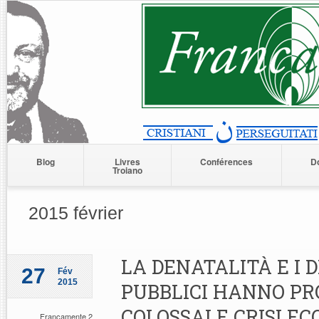
Blog
Livres
Conférences
D
Troiano
2015 février
LA DENATALITÀ E I D
27
Fév
2015
PUBBLICI HANNO PR
COLOSSALE CRISI E
Francamente 2