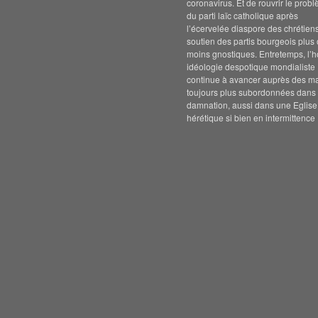
coronavirus. Et de rouvrir le prob
du parti laïc catholique après
l’écervelée diaspore des chrétien
soutien des partis bourgeois plus
moins gnostiques. Entretemps, l’h
idéologie despotique mondialiste
continue à avancer auprès des m
toujours plus subordonnées dans 
damnation, aussi dans une Eglise
hérétique si bien en intermittence 