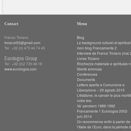
Contact
Menu
Franco Troiano
Blog
troianof33@gmail.com
Le background culturel et spiritue
Tel : +32 (0) 475 44 74 43
mon blog Francamente 2
Interview de Franco Troiano (mai 
Eurologos Group
Livres Troiano
Tel : +32 (0)2 735 48 18
Ricchezza materiale e spirituale n
www.eurologos.com
libertà amorosa
Conférences
Documents
Lettera aperta a Comunione e
Liberazione – 29 agosto 2015
L’étatisme, le cancer le plus morti
notre ère.
Va’ pensiero 1989-1992
Francamente 1 Eurologos 2002-
juin 2014
On recommence enfin à parler de s
l’Italie de l’Euro, dans la période 