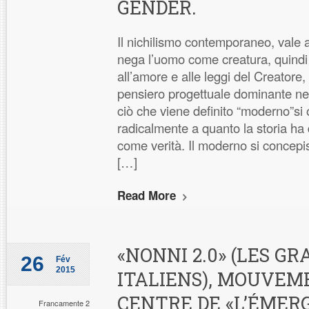
GENDER.
Il nichilismo contemporaneo, vale a
nega l’uomo come creatura, quind
all’amore e alle leggi del Creatore
pensiero progettuale dominante ne
ciò che viene definito “moderno”si
radicalmente a quanto la storia ha d
come verità. Il moderno si concepis
[…]
Read More
«NONNI 2.0» (LES G
26
Fév
2015
ITALIENS), MOUVEM
CENTRE DE «L’ÉMER
Francamente 2