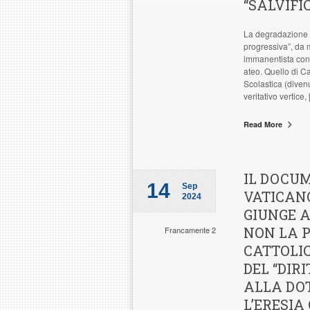
“SALVIFI
La degradazione mo
progressiva”, da m
immanentista con 
ateo. Quello di C
Scolastica (diven
veritativo vertice,
Read More
IL DOCU
14
Sep
VATICANO
2024
GIUNGE A
NON LA 
Francamente 2
CATTOLIC
DEL “DIR
ALLA DOT
L’ERESI