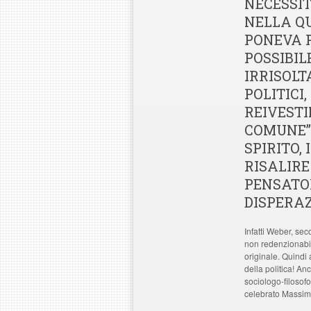
NECESSIT
NELLA QU
PONEVA P
POSSIBIL
IRRISOLT
POLITICI
REIVESTI
COMUNE” 
SPIRITO,
RISALIRE
PENSATO
DISPERAZ
Infatti Weber, sec
non redenzionabil
originale. Quindi 
della politica! A
sociologo-filosof
celebrato Massimo