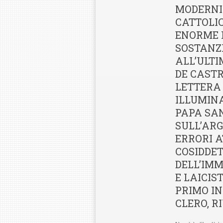
MODERNI
CATTOLI
ENORME F
SOSTANZI
ALL’ULTI
DE CAST
LETTERA
ILLUMIN
PAPA SAN
SULL’ARG
ERRORI A
COSIDDET
DELL’IM
E LAICIS
PRIMO IN
CLERO, R