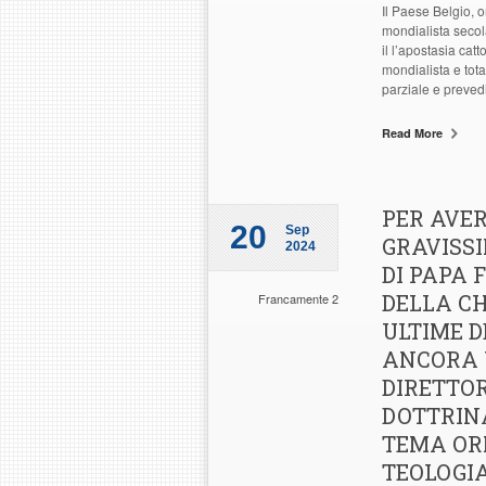
Il Paese Belgio, o
mondialista secola
il l’apostasia catt
mondialista e tota
parziale e preved
Read More
PER AVER
20
Sep
GRAVISS
2024
DI PAPA
DELLA CH
Francamente 2
ULTIME D
ANCORA 
DIRETTOR
DOTTRINA
TEMA ORM
TEOLOGIA