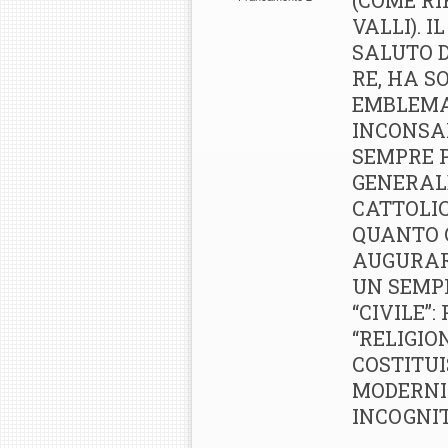
(COME R
VALLI). 
SALUTO D
RE, HA S
EMBLEMA
INCONSAP
SEMPRE P
GENERALE
CATTOLIC
QUANTO 
AUGURARE
UN SEMP
“CIVILE”
“RELIGIO
COSTITUI
MODERNI
INCOGNIT