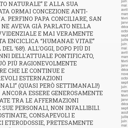
juin
TTO NATURALE” E ALLA SUA
mai
avri
ATA ORMAI CONCEZIONE ANTI-
mar
A. PERFINO PAPA CONCILIARE, SAN
févr
janv
, NE AVEVA GIÀ PARLATO NELLA
déc
octo
VVIDENZIALE E MAI VERAMENTE
sep
juil
TA ENCICLICA “HUMANAE VITAE”
juin
 DEL ‘68!). ALL’OGGI, DOPO PIÙ DI
mai
avri
NNI DELL’ATTUALE PONTIFICATO,
mar
févr
PUÒ PIÙ RAGIONEVOLMENTE
janv
E CHE LE CONTINUE E
déc
nov
EVOLI ESTERNAZIONI
octo
sep
NALI” (QUASI PERÒ SETTIMANALI!)
juin
mar
 ANCORA ESSERE GENEROSAMENTE
févr
ATE TRA LE AFFERMAZIONI
janv
déc
 SUE PERSONALI, NON INFALLIBILI.
sep
aoû
STINATE, CONSAPEVOLI E
juil
juin
CI ETERODOSSIE, PRETESAMENTE
mai