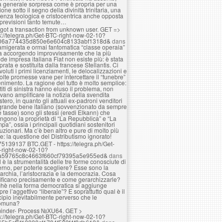
a generale sorpresa come è propria per una
ione sotto il segno della divinità trinitaria, una
enza teologica e cristocentrica anche opposta
 previsioni tanto temute…
got a transaction from unknown user. GЕТ =>
s://telegra.ph/Get-BTC-right-now-02-10?
06a774435d850e6e604c8133abf1318d&
dans
amigerata e ormai fantomatica “classe operaia”
ta accorgendo improvvisamente che la più
de impresa italiana Fiat non esiste più: è stata
rata e sostituita dalla francese Stellantis. Ci
voluti i primi licenziamenti, le delocalizzazioni e
olte promesse vane per intercettare il “funebre”
nimento. La ragione del tutto è molto semplice:
rtiti di sinistra hanno eluso il problema, non
vano amplificare la notizia della svendita
estero, in quanto gli attuali ex-padroni venditori
grande bene italiano (sovvenzionato da sempre
e tasse) sono gli stessi (eredi Elkann) che
ngono la proprietà di “La Repubblica” e “La
pa”, ossia i principali quotidiani sostenitori
luzionari. Ma c’è ben altro e pure di molto più
e: la questione del Distributismo ignorato!
75139137 BTC.GET - https://telegra.ph/Get-
-right-now-02-10?
a59765c8c4663f660cf79395a5e955ed&
dans
 è la strumentalità delle tre forme conosciute di
rno, per poterle scegliere? Esse sono la
rchia, l’aristocrazia e la democrazia. Cosa
ificano precisamente e come gerarchizzarle?
hè nella forma democratica si aggiunge
re l’aggettivo “liberale”? E soprattutto qual è il
cipio inevitabilmente perverso che le
omuna?
inder- Process №XU64. GET >
s://telegra.ph/Get-BTC-right-now-02-10?