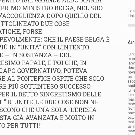
IFERITO DAL GRANDE ALDO MARIA
IL PRIMO MINISTRO BELGA, NEL SUO
Tem
’ACCOGLIENZA DOPO QUELLO DEL
Link
OTTOLINEATO DUE COSE
TICHE, FORSE
EVOLMENTE: CHE IL PAESE BELGA È
Arc
IÙ IN “UNITÀ” CON L’INTENTO
 – IN SOSTANZA – DEL
juin
mar
ESIMO PAPALE; E POI CHE, IN
janv
déc
CAPO GOVERNATIVO, POTEVA
nov
octo
 AL PONTEFICE OSPITE CHE SOLO
sep
RE PIÙ SOTTINTESO SUCCESSO
aoû
juil
: PER IL DETTO SINCRETISMO DELLE
juin
mai
NI” RIUNITE. LE DUE COSE NON NE
mar
févr
SCONO CHE UNA SOLA: L’ERESIA
nov
STA GIÀ AVANZATA E MOLTO IN
octo
mai
O PER TUTTI!
avri
mar