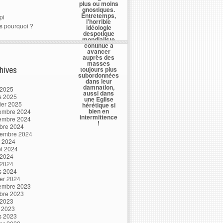
plus ou moins
gnostiques.
Entretemps,
pi
l’horrible
s pourquoi ?
idéologie
despotique
mondialiste
continue à
avancer
auprès des
masses
hives
toujours plus
subordonnées
dans leur
damnation,
 2025
aussi dans
s 2025
une Eglise
ier 2025
hérétique si
bien en
embre 2024
intermittence
embre 2024
!
bre 2024
tembre 2024
t 2024
let 2024
 2024
 2024
s 2024
ier 2024
embre 2023
bre 2023
 2023
l 2023
s 2023