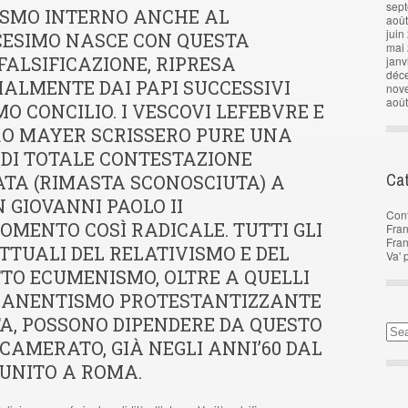
sep
SMO INTERNO ANCHE AL
aoû
juin
CESIMO NASCE CON QUESTA
mai
ALSIFICAZIONE, RIPRESA
janv
déc
ALMENTE DAI PAPI SUCCESSIVI
nov
aoû
MO CONCILIO. I VESCOVI LEFEBVRE E
RO MAYER SCRISSERO PURE UNA
 DI TOTALE CONTESTAZIONE
Cat
ATA (RIMASTA SCONOSCIUTA) A
 GIOVANNI PAOLO II
Con
OMENTO COSÌ RADICALE. TUTTI GLI
Fran
Fra
TTUALI DEL RELATIVISMO E DEL
Va' 
TO ECUMENISMO, OLTRE A QUELLI
MANENTISMO PROTESTANTIZZANTE
TA, POSSONO DIPENDERE DA QUESTO
CAMERATO, GIÀ NEGLI ANNI’60 DAL
IUNITO A ROMA.