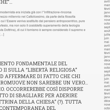
CHE”…
avri
mar
févr
dernista era iniziata già con l’”infiltrazione-rincorsa
janv
déc
ezzo millennio nel Cattolicesimo, da parte della filosofia
nov
cui l’Essere veniva sostituito dal pensiero antropocentrico, pure
octo
artesio, ma non solo Il cosiddetto superamento della teologia
sep
uta Dottrina), di cui il tomismo è sempre considerato il supremo e
aoû
 […]
juil
juin
mai
avri
mar
févr
janv
déc
MENTO FONDAMENTALE DEL
nov
octo
 II SULLA “LIBERTÀ RELIGIOSA”
sep
juil
D AFFERMARE DI FATTO CHE CHI
juin
PROMUOVE NON SAREBBE UN VERO…
mai
avri
O. OCCORREREBBE COSÌ DISPORRE
mar
févr
ITTO DI SBAGLIARE PER ADERIRE
janv
TRINA DELLA CHIESA” (?). TUTTA
déc
nov
A CONTEMPORANEA DEL
octo