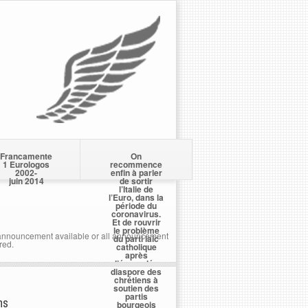
Francamente
On
1 Eurologos
recommence
2002-
enfin à parler
juin 2014
de sortir
l’Italie de
l’Euro, dans la
période du
coronavirus.
Et de rouvrir
le problème
nnouncement available or all announcement
du parti laïc
red.
catholique
après
l’écervelée
diaspore des
chrétiens à
soutien des
partis
ns
bourgeois