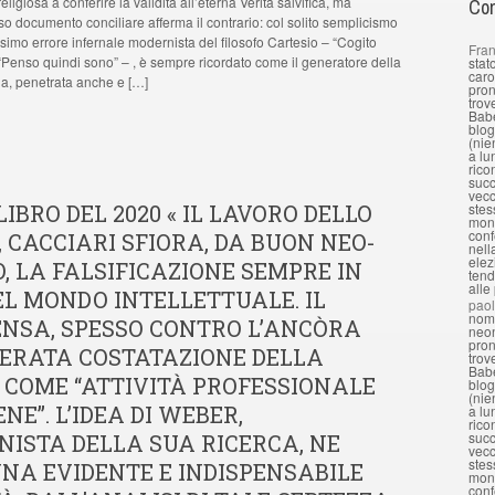
religiosa a conferire la validità all’eterna Verità salvifica, ma
Com
so documento conciliare afferma il contrario: col solito semplicismo
simo errore infernale modernista del filosofo Cartesio – “Cogito
Fran
“Penso quindi sono” – , è sempre ricordato come il generatore della
stat
caro
a, penetrata anche e […]
pron
trov
Babe
blog
(nie
a lu
rico
succ
vecc
LIBRO DEL 2020 « IL LAVORO DELLO
stes
mond
conf
», CACCIARI SFIORA, DA BUON NEO-
nell
elez
, LA FALSIFICAZIONE SEMPRE IN
tend
alle
L MONDO INTELLETTUALE. IL
pao
nomi
ENSA, SPESSO CONTRO L’ANCÒRA
neon
pron
ERATA COSTATAZIONE DELLA
trov
Babe
 COME “ATTIVITÀ PROFESSIONALE
blog
(nie
E”. L’IDEA DI WEBER,
a lu
rico
succ
ISTA DELLA SUA RICERCA, NE
vecc
stes
NA EVIDENTE E INDISPENSABILE
mond
conf