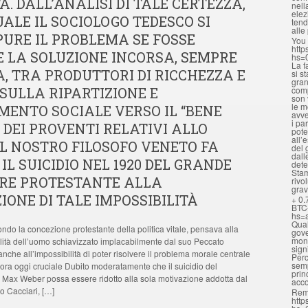
À. DALL’ANALISI DI TALE CERTEZZA,
nell
elez
ALE IL SOCIOLOGO TEDESCO SI
tend
alle
URE IL PROBLEMA SE FOSSE
You 
http
E LA SOLUZIONE INCORSA, SEMPRE
hs=
La f
A, TRA PRODUTTORI DI RICCHEZZA E
si s
gran
, SULLA RIPARTIZIONE E
comp
son 
le m
MENTO SOCIALE VERSO IL “BENE
avve
i pa
DEI PROVENTI RELATIVI ALLO
pote
all’
 IL NOSTRO FILOSOFO VENETO FA
del 
dall
 IL SUICIDIO NEL 1920 DEL GRANDE
dete
Stam
RE PROTESTANTE ALLA
rivo
grav
IONE DI TALE IMPOSSIBILITÀ
+ 0.
BTC
hs=
Qual
ondo la concezione protestante della politica vitale, pensava alla
gove
mona
ità dell’uomo schiavizzato implacabilmente dal suo Peccato
sign
anche all’impossibilità di poter risolvere il problema morale centrale
Perc
semp
ncora oggi cruciale Dubito moderatamente che il suicidio del
prin
o Max Weber possa essere ridotto alla sola motivazione addotta dal
acc
 Cacciari, […]
Rem
http