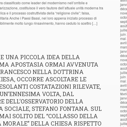
févr
ra classificato come leader del modernismo nell’orribile e
janv
rizzazione, costituisce il vero fautore dell’attuale unità moderna tra
déc
olica e il processo costruttivista della “religione civile”: falsa,
nov
octo
litaria Anche i Paesi Bassi, nel loro appena iniziato processo di
sep
ibilmente molto lungo rinsavimento, hanno ceduto lo scettro […]
aoû
juil
juin
mai
avri
mar
janv
déc
E UNA PICCOLA IDEA DELLA
nov
IMA APOSTASIA ORMAI AVVENUTA
octo
aoû
 FRANCESCO NELLA DOTTRINA
juil
juin
IESA, OCCORRE ASCOLTARE LE
mai
ESOLANTI COSTATAZIONI RILEVATE,
avri
mar
UN’ENNESIMA VOLTA, DAL
févr
janv
E DELL’OSSERVATORIO DELLA
déc
nov
 SOCIALE, STEFANO FONTANA. SUL
octo
AI SOLITO DEL “COLLASSO DELLA
sep
aoû
 MORALE” DELLA CHIESA RISPETTO
juil