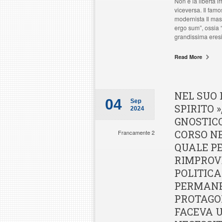
Non è la libertà ir
viceversa. Il famo
modernista Il mas
ergo sum”, ossia 
grandissima eresi
Read More
NEL SUO 
04
Sep
SPIRITO 
2024
GNOSTICO
CORSO NE
Francamente 2
QUALE P
RIMPROV
POLITICA
PERMANEN
PROTAGON
FACEVA U